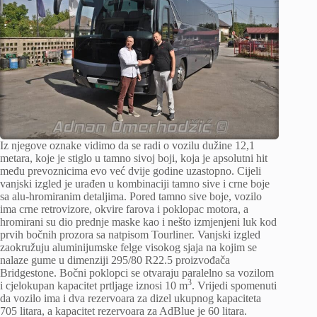
Iz njegove oznake vidimo da se radi o vozilu dužine 12,1
metara, koje je stiglo u tamno sivoj boji, koja je apsolutni hit
među prevoznicima evo već dvije godine uzastopno. Cijeli
vanjski izgled je urađen u kombinaciji tamno sive i crne boje
sa alu-hromiranim detaljima. Pored tamno sive boje, vozilo
ima crne retrovizore, okvire farova i poklopac motora, a
hromirani su dio prednje maske kao i nešto izmjenjeni luk kod
prvih bočnih prozora sa natpisom Tourliner. Vanjski izgled
zaokružuju aluminijumske felge visokog sjaja na kojim se
nalaze gume u dimenziji 295/80 R22.5 proizvođača
Bridgestone. Bočni poklopci se otvaraju paralelno sa vozilom
3
i cjelokupan kapacitet prtljage iznosi 10 m
. Vrijedi spomenuti
da vozilo ima i dva rezervoara za dizel ukupnog kapaciteta
705 litara, a kapacitet rezervoara za AdBlue je 60 litara.