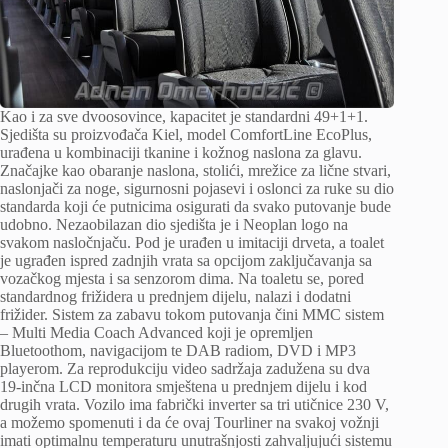
Kao i za sve dvoosovince, kapacitet je standardni 49+1+1.
Sjedišta su proizvođača Kiel, model ComfortLine EcoPlus,
urađena u kombinaciji tkanine i kožnog naslona za glavu.
Značajke kao obaranje naslona, stolići, mrežice za lične stvari,
naslonjači za noge, sigurnosni pojasevi i oslonci za ruke su dio
standarda koji će putnicima osigurati da svako putovanje bude
udobno. Nezaobilazan dio sjedišta je i Neoplan logo na
svakom nasločnjaču. Pod je urađen u imitaciji drveta, a toalet
je ugrađen ispred zadnjih vrata sa opcijom zaključavanja sa
vozačkog mjesta i sa senzorom dima. Na toaletu se, pored
standardnog frižidera u prednjem dijelu, nalazi i dodatni
frižider. Sistem za zabavu tokom putovanja čini MMC sistem
– Multi Media Coach Advanced koji je opremljen
Bluetoothom, navigacijom te DAB radiom, DVD i MP3
playerom. Za reprodukciju video sadržaja zadužena su dva
19-inčna LCD monitora smještena u prednjem dijelu i kod
drugih vrata. Vozilo ima fabrički inverter sa tri utičnice 230 V,
a možemo spomenuti i da će ovaj Tourliner na svakoj vožnji
imati optimalnu temperaturu unutrašnjosti zahvaljujući sistemu