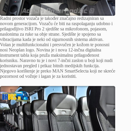
Radni prostor vozača je također značajno redizajniran sa
novom generacijom. Vozaču će biti na raspolaganju udobno i
prilagodljivo ISRI Pro 2 sjedište sa mikrofonom, pojasom,
naslonima za ruke sa obje strane. Sjedište je spojeno sa
vibracijama kada je neki od sigurnosnih sistema aktivan.
Volan je multifunkcionalni i presvučen je kožom te ponosni
nosi Neoplan logo. Novina je i nova 12-inčna digitalna
instrument tabla koja pruža maksimalnu prilagođenost
korisniku. Naravno tu je i novi 7-inčni zaslon u boji koji nudi
jednostavan pregled i prikaz bitnih medijskih funkcija.
Njegovo korištenje je preko MAN SmartSelecta koji ne skreće
pozornost od vožnje i lagan je za koristiti.