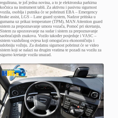
regulirana, te još jedna novina, a to je elektronska parkirna
kočnica na instrument tabli. Za aktivnu i pasivnu sigurnost
vozila, osoblja i putnika će se pobrinuti EBA – Emergency
brake assist, LGS – Lane guard system, Nadzor pritiska u
gumama uz prikaz temperature (TPM), MAN Attention guard
sistem za prepoznavanje umora vozača, Pomoć pri skretanju,
Sistem za upozoravanje na sudar i sistem za prepoznavanje
saobraćajnih znakova. Vozilo također posjeduje i VASC –
sistem vazdušnog ovjesa koji omogućava ekonomičniju i
udobniju vožnju. Za dodatnu sigurnost pobrinut će se video
sistem koji se nalazi na drugim vratima te pozadi na vozilu za
sigurno kretanje vozila unazad.