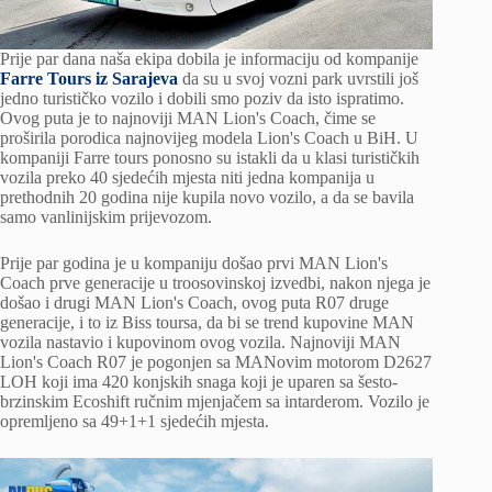
Prije par dana naša ekipa dobila je informaciju od kompanije
Farre Tours iz Sarajeva
da su u svoj vozni park uvrstili još
jedno turističko vozilo i dobili smo poziv da isto ispratimo.
Ovog puta je to najnoviji MAN Lion's Coach, čime se
proširila porodica najnovijeg modela Lion's Coach u BiH. U
kompaniji Farre tours ponosno su istakli da u klasi turističkih
vozila preko 40 sjedećih mjesta niti jedna kompanija u
prethodnih 20 godina nije kupila novo vozilo, a da se bavila
samo vanlinijskim prijevozom.
Prije par godina je u kompaniju došao prvi MAN Lion's
Coach prve generacije u troosovinskoj izvedbi, nakon njega je
došao i drugi MAN Lion's Coach, ovog puta R07 druge
generacije, i to iz Biss toursa, da bi se trend kupovine MAN
vozila nastavio i kupovinom ovog vozila. Najnoviji MAN
Lion's Coach R07 je pogonjen sa MANovim motorom D2627
LOH koji ima 420 konjskih snaga koji je uparen sa šesto-
brzinskim Ecoshift ručnim mjenjačem sa intarderom. Vozilo je
opremljeno sa 49+1+1 sjedećih mjesta.