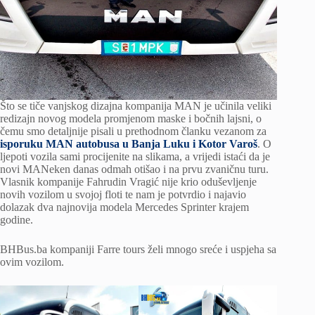
Što se tiče vanjskog dizajna kompanija MAN je učinila veliki
redizajn novog modela promjenom maske i bočnih lajsni, o
čemu smo detaljnije pisali u prethodnom članku vezanom za
isporuku MAN autobusa u Banja Luku i Kotor Varoš
. O
ljepoti vozila sami procijenite na slikama, a vrijedi istaći da je
novi MANeken danas odmah otišao i na prvu zvaničnu turu.
Vlasnik kompanije Fahrudin Vragić nije krio oduševljenje
novih vozilom u svojoj floti te nam je potvrdio i najavio
dolazak dva najnovija modela Mercedes Sprinter krajem
godine.
BHBus.ba kompaniji Farre tours želi mnogo sreće i uspjeha sa
ovim vozilom.