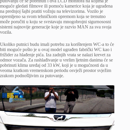
putovanju će se pobrinuti i dva LCD monitora na kojima je
moguće gledati filmove ili pomoću kamerice koja je ugrađena
na prednjoj šajbi pratiti vožnju na televizorima. Vozilo je
opremljeno sa svom tehničkom opremom koja se trenutno
može poručiti u koju se svrstavaju mnogobrojni sigurnososni
sistemi najnovije generacije koje je razvio MAN za sva svoja
vozila.
Ukoliko putnici budu imali potrebu za korištenjem WC-a to će
biti moguće pošto je u ovaj model ugrađen fabrički WC kao i
frižider za hlađenje pića. Iza zadnjih vrata se nalazi krevet za
odmor vozača. Za rashlađivanje u vrelim ljetnim danima će se
pobrinuti klima uređaj od 33 kW, koji je u mogućnosti da u
veoma kratkom vremenskom periodu osvježi prostor svježim
zrakom podnošljivim za putovanje.