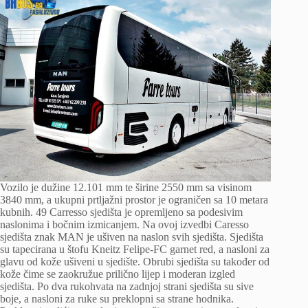
Vozilo je dužine 12.101 mm te širine 2550 mm sa visinom
3840 mm, a ukupni prtljažni prostor je ograničen sa 10 metara
kubnih. 49 Carresso sjedišta je opremljeno sa podesivim
naslonima i bočnim izmicanjem. Na ovoj izvedbi Caresso
sjedišta znak MAN je ušiven na naslon svih sjedišta. Sjedišta
su tapecirana u štofu Kneitz Felipe-FC garnet red, a nasloni za
glavu od kože ušiveni u sjedište. Obrubi sjedišta su također od
kože čime se zaokružue prilično lijep i moderan izgled
sjedišta. Po dva rukohvata na zadnjoj strani sjedišta su sive
boje, a nasloni za ruke su preklopni sa strane hodnika.