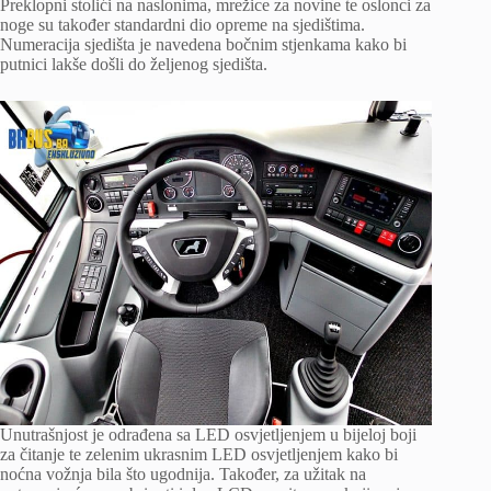
Preklopni stolići na naslonima, mrežice za novine te oslonci za
noge su također standardni dio opreme na sjedištima.
Numeracija sjedišta je navedena bočnim stjenkama kako bi
putnici lakše došli do željenog sjedišta.
Unutrašnjost je odrađena sa LED osvjetljenjem u bijeloj boji
za čitanje te zelenim ukrasnim LED osvjetljenjem kako bi
noćna vožnja bila što ugodnija. Također, za užitak na