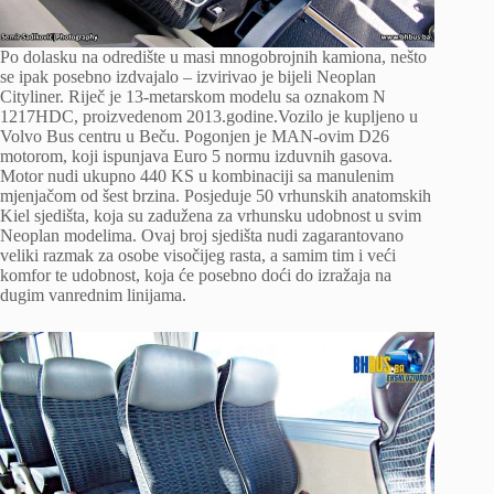
Po dolasku na odredište u masi mnogobrojnih kamiona, nešto
se ipak posebno izdvajalo – izvirivao je bijeli Neoplan
Cityliner. Riječ je 13-metarskom modelu sa oznakom N
1217HDC, proizvedenom 2013.godine.Vozilo je kupljeno u
Volvo Bus centru u Beču. Pogonjen je MAN-ovim D26
motorom, koji ispunjava Euro 5 normu izduvnih gasova.
Motor nudi ukupno 440 KS u kombinaciji sa manulenim
mjenjačom od šest brzina. Posjeduje 50 vrhunskih anatomskih
Kiel sjedišta, koja su zadužena za vrhunsku udobnost u svim
Neoplan modelima. Ovaj broj sjedišta nudi zagarantovano
veliki razmak za osobe visočijeg rasta, a samim tim i veći
komfor te udobnost, koja će posebno doći do izražaja na
dugim vanrednim linijama.