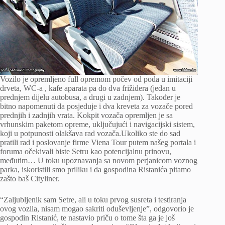
Vozilo je opremljeno full opremom počev od poda u imitaciji
drveta, WC-a , kafe aparata pa do dva frižidera (jedan u
prednjem dijelu autobusa, a drugi u zadnjem). Također je
bitno napomenuti da posjeduje i dva kreveta za vozače pored
prednjih i zadnjih vrata. Kokpit vozača opremljen je sa
vrhunskim paketom opreme, uključujući i navigacijski sistem,
koji u potpunosti olakšava rad vozača.Ukoliko ste do sad
pratili rad i poslovanje firme Viena Tour putem našeg portala i
foruma očekivali biste Setru kao potencijalnu prinovu,
međutim… U toku upoznavanja sa novom perjanicom voznog
parka, iskoristili smo priliku i da gospodina Ristanića pitamo
zašto baš Cityliner.
“Zaljubljenik sam Setre, ali u toku prvog susreta i testiranja
ovog vozila, nisam mogao sakriti oduševljenje”, odgovorio je
gospodin Ristanić, te nastavio priču o tome šta ga je još