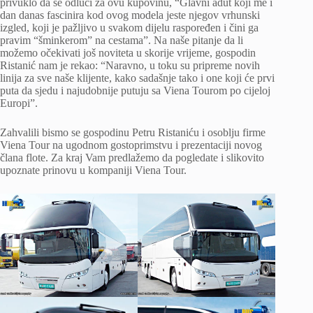
privuklo da se odluči za ovu kupovinu, “Glavni adut koji me i
dan danas fascinira kod ovog modela jeste njegov vrhunski
izgled, koji je pažljivo u svakom dijelu raspoređen i čini ga
pravim “šminkerom” na cestama”. Na naše pitanje da li
možemo očekivati još noviteta u skorije vrijeme, gospodin
Ristanić nam je rekao: “Naravno, u toku su pripreme novih
linija za sve naše klijente, kako sadašnje tako i one koji će prvi
puta da sjedu i najudobnije putuju sa Viena Tourom po cijeloj
Europi”.
Zahvalili bismo se gospodinu Petru Ristaniću i osoblju firme
Viena Tour na ugodnom gostoprimstvu i prezentaciji novog
člana flote. Za kraj Vam predlažemo da pogledate i slikovito
upoznate prinovu u kompaniji Viena Tour.