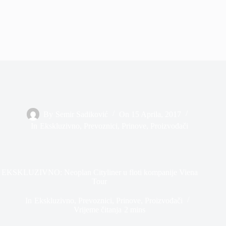
By
Semir Sadiković
On
15 Aprila, 2017
In
Ekskluzivno
,
Prevoznici
,
Prinove
,
Proizvođači
EKSKLUZIVNO: Neoplan Cityliner u floti kompanije Viena
Tour
In
Ekskluzivno
,
Prevoznici
,
Prinove
,
Proizvođači
Vrijeme čitanja
2 mins