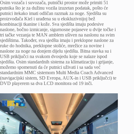
Osim vozača i suvozača, putnički prostor može primiti 51
putnika što je za dužinu vozila izuzetan podatak, pošto će
putnici itekako imati odličan razmak za noge. Sjedišta su
proizvođača Kiel i urađena su u ekskluzivnijoj bež
kombinaciji tkanine i kože. Sva sjedišta imaju podesive
naslone, bočno izmicanje, sigurnosne pojaseve u dvije točke i
tri tačke vezanja te MAN amblem ušiven na naslonu na svim
sjedištima. Također, sva sjedšta imaju i preklopne naslone za
ruke do hodnika, preklopne stoliće, mrežice za novine i
naslone za noge na donjem dijelu sjedišta. Bitna stavka su i
USB priključci na svakom dvosjedu koje se nalaze ispod
sjedišta. Osim standardnih sistema za klimatizaciju i grijanje,
možemo spomenuti da će putnici uživati i sa sada već
standardnim MMC sistemom Multi Media Coach Advanced
(navigacijski sistem, SD Evropa, AUX-in i USB priključci) te
DVD playerem sa dva LCD monitora od 19 inči.