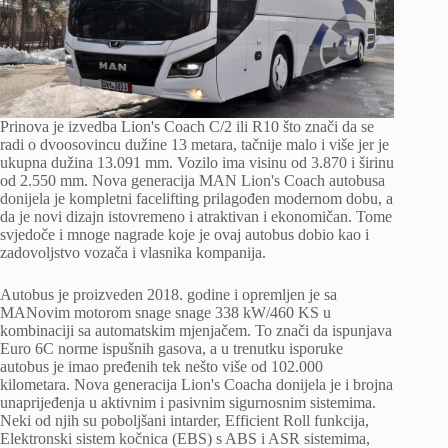
Prinova je izvedba Lion's Coach C/2 ili R10 što znači da se
radi o dvoosovincu dužine 13 metara, tačnije malo i više jer je
ukupna dužina 13.091 mm. Vozilo ima visinu od 3.870 i širinu
od 2.550 mm. Nova generacija MAN Lion's Coach autobusa
donijela je kompletni facelifting prilagođen modernom dobu, a
da je novi dizajn istovremeno i atraktivan i ekonomičan. Tome
svjedoče i mnoge nagrade koje je ovaj autobus dobio kao i
zadovoljstvo vozača i vlasnika kompanija.
Autobus je proizveden 2018. godine i opremljen je sa
MANovim motorom snage snage 338 kW/460 KS u
kombinaciji sa automatskim mjenjačem. To znači da ispunjava
Euro 6C norme ispušnih gasova, a u trenutku isporuke
autobus je imao pređenih tek nešto više od 102.000
kilometara. Nova generacija Lion's Coacha donijela je i brojna
unaprijeđenja u aktivnim i pasivnim sigurnosnim sistemima.
Neki od njih su poboljšani intarder, Efficient Roll funkcija,
Elektronski sistem kočnica (EBS) s ABS i ASR sistemima,