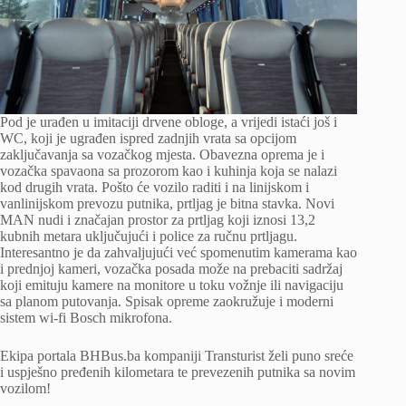
Pod je urađen u imitaciji drvene obloge, a vrijedi istaći još i
WC, koji je ugrađen ispred zadnjih vrata sa opcijom
zaključavanja sa vozačkog mjesta. Obavezna oprema je i
vozačka spavaona sa prozorom kao i kuhinja koja se nalazi
kod drugih vrata. Pošto će vozilo raditi i na linijskom i
vanlinijskom prevozu putnika, prtljag je bitna stavka. Novi
MAN nudi i značajan prostor za prtljag koji iznosi 13,2
kubnih metara uključujući i police za ručnu prtljagu.
Interesantno je da zahvaljujući već spomenutim kamerama kao
i prednjoj kameri, vozačka posada može na prebaciti sadržaj
koji emituju kamere na monitore u toku vožnje ili navigaciju
sa planom putovanja. Spisak opreme zaokružuje i moderni
sistem wi-fi Bosch mikrofona.
Ekipa portala BHBus.ba kompaniji Transturist želi puno sreće
i uspješno pređenih kilometara te prevezenih putnika sa novim
vozilom!