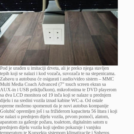
Pod je urađen u imitaciji drveta, ali je preko njega stavljen
tepih koji se nalazi i kod vozača, suvozača te na stepenicama.
Zabavu u autobusu će osigurati i audio/video sistem – MMC
Multi Media Coach Advanced (7” touch screen ekran sa
AUX-in i USB priključkom), mikrofonima te DVD playerom
sa dva LCD monitora od 19 inča koji se nalaze u prednjem
dijelu i na sredini vozila iznad kabine WC-a. Od ostale
opreme možemo spomenuti da je novi autobus kompanije
Golubić opremljen još i sa frižiderom kapaciteta 56 litara i koji
se nalazi u prednjem dijelu vozila, prvom pomoći, alatom,
aparatom za gašenje požara, toaletom, digitalnim satom u
prednjem dijelu vozila koji ujedno pokazuje i vanjsku
temperaturu te Konvekta sistemom klimatizacije i Spheros