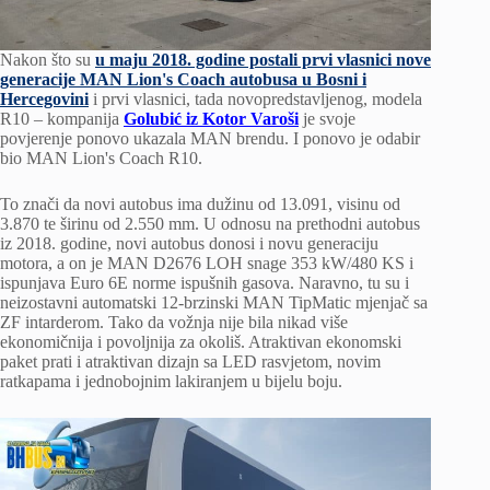
Nakon što su
u maju 2018. godine postali prvi vlasnici nove
generacije MAN Lion's Coach autobusa u Bosni i
Hercegovini
i prvi vlasnici, tada novopredstavljenog, modela
R10 – kompanija
Golubić iz Kotor Varoši
je svoje
povjerenje ponovo ukazala MAN brendu. I ponovo je odabir
bio MAN Lion's Coach R10.
To znači da novi autobus ima dužinu od 13.091, visinu od
3.870 te širinu od 2.550 mm. U odnosu na prethodni autobus
iz 2018. godine, novi autobus donosi i novu generaciju
motora, a on je MAN D2676 LOH snage 353 kW/480 KS i
ispunjava Euro 6E norme ispušnih gasova. Naravno, tu su i
neizostavni automatski 12-brzinski MAN TipMatic mjenjač sa
ZF intarderom. Tako da vožnja nije bila nikad više
ekonomičnija i povoljnija za okoliš. Atraktivan ekonomski
paket prati i atraktivan dizajn sa LED rasvjetom, novim
ratkapama i jednobojnim lakiranjem u bijelu boju.