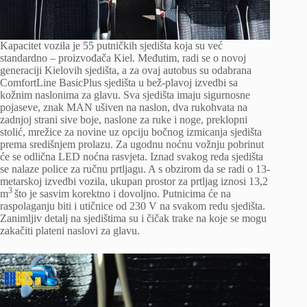
Kapacitet vozila je 55 putničkih sjedišta koja su već
standardno – proizvođača Kiel. Međutim, radi se o novoj
generaciji Kielovih sjedišta, a za ovaj autobus su odabrana
ComfortLine BasicPlus sjedišta u bež-plavoj izvedbi sa
kožnim naslonima za glavu. Sva sjedišta imaju sigurnosne
pojaseve, znak MAN ušiven na naslon, dva rukohvata na
zadnjoj strani sive boje, naslone za ruke i noge, preklopni
stolić, mrežice za novine uz opciju bočnog izmicanja sjedišta
prema središnjem prolazu. Za ugodnu noćnu vožnju pobrinut
će se odlična LED noćna rasvjeta. Iznad svakog reda sjedišta
se nalaze police za ručnu prtljagu. A s obzirom da se radi o 13-
metarskoj izvedbi vozila, ukupan prostor za prtljag iznosi 13,2
3
m
što je sasvim korektno i dovoljno. Putnicima će na
raspolaganju biti i utičnice od 230 V na svakom redu sjedišta.
Zanimljiv detalj na sjedištima su i čičak trake na koje se mogu
zakačiti plateni naslovi za glavu.