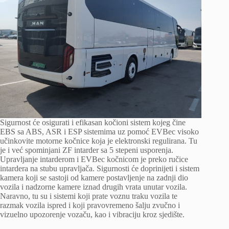
Sigurnost će osigurati i efikasan kočioni sistem kojeg čine
EBS sa ABS, ASR i ESP sistemima uz pomoć EVBec visoko
učinkovite motorne kočnice koja je elektronski regulirana. Tu
je i već spominjani ZF intarder sa 5 stepeni usporenja.
Upravljanje intarderom i EVBec kočnicom je preko ručice
intardera na stubu upravljača. Sigurnosti će doprinijeti i sistem
kamera koji se sastoji od kamere postavljenje na zadnji dio
vozila i nadzorne kamere iznad drugih vrata unutar vozila.
Naravno, tu su i sistemi koji prate voznu traku vozila te
razmak vozila ispred i koji pravovremeno šalju zvučno i
vizuelno upozorenje vozaču, kao i vibraciju kroz sjedište.