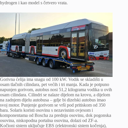
hydrogen i kao model s četvero vrata.
Gorivna ćelija ima snagu od 100 kW. Vodik se skladišti u
osam tlačnih cilindara, pet većih i tri manja. Kada je potpuno
napunjen gorivom, autobus nosi 51,2 kilograma vodika u ovih
osam cilindara. Cilindri se nalaze dijelom na krovu, a dijelom
na zadnjem dijelu autobusa – gdje bi dizelski autobus imao
svoj motor. Punjenje gorivom se vrši pod pritiskom od 350
bara. Solaris koristi osovinu s nezavisnim ovjesom i
komponentama od Boscha za prednju osovinu, dok pogonska
osovina, niskopodna portalna osovina, dolazi od ZF-a.
Kočioni sistem uključuje EBS (elektronski sistem kočenja),