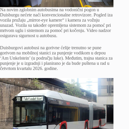
Na novim zglobnim autobusima na vodonični pogon u
Duisburgu nećete naći konvencionalne retrovizore. Pogled iza
vozila pružaju „mirror-eye kamere“ i kamera za vožnju
unazad. Vozila su također opremljena sistemom za pomoć pri
mrtvom uglu i sistemom za pomoć pri kočenju. Video nadzor
osigurava sigurnost u autobusu.
Duisburgovi autobusi na gorivne ćelije trenutno se pune
gorivom na mobilnoj stanici za punjenje vodikom u depou
‘Am Unkelstein’ (u području luke). Međutim, trajna stanica za
punjenje je u izgradnji i planirano je da bude puštena u rad u
četvrtom kvartalu 2026. godine.