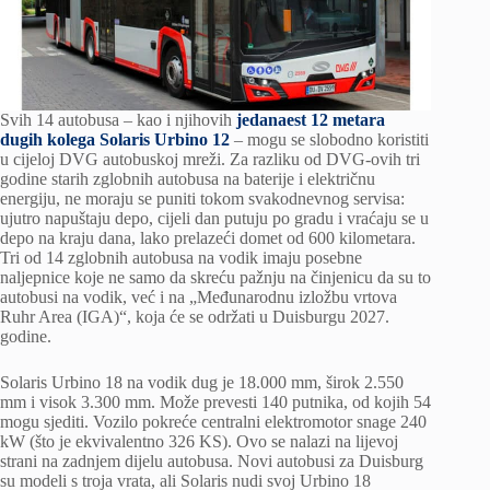
Svih 14 autobusa – kao i njihovih
jedanaest 12 metara
dugih kolega Solaris Urbino 12
– mogu se slobodno koristiti
u cijeloj DVG autobuskoj mreži. Za razliku od DVG-ovih tri
godine starih zglobnih autobusa na baterije i električnu
energiju, ne moraju se puniti tokom svakodnevnog servisa:
ujutro napuštaju depo, cijeli dan putuju po gradu i vraćaju se u
depo na kraju dana, lako prelazeći domet od 600 kilometara.
Tri od 14 zglobnih autobusa na vodik imaju posebne
naljepnice koje ne samo da skreću pažnju na činjenicu da su to
autobusi na vodik, već i na „Međunarodnu izložbu vrtova
Ruhr Area (IGA)“, koja će se održati u Duisburgu 2027.
godine.
Solaris Urbino 18 na vodik dug je 18.000 mm, širok 2.550
mm i visok 3.300 mm. Može prevesti 140 putnika, od kojih 54
mogu sjediti. Vozilo pokreće centralni elektromotor snage 240
kW (što je ekvivalentno 326 KS). Ovo se nalazi na lijevoj
strani na zadnjem dijelu autobusa. Novi autobusi za Duisburg
su modeli s troja vrata, ali Solaris nudi svoj Urbino 18