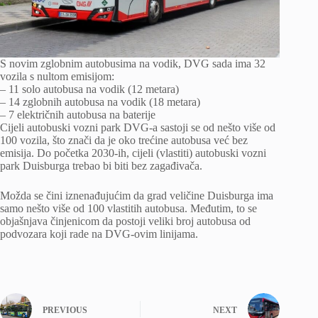
S novim zglobnim autobusima na vodik, DVG sada ima 32
vozila s nultom emisijom:
– 11 solo autobusa na vodik (12 metara)
– 14 zglobnih autobusa na vodik (18 metara)
– 7 električnih autobusa na baterije
Cijeli autobuski vozni park DVG-a sastoji se od nešto više od
100 vozila, što znači da je oko trećine autobusa već bez
emisija. Do početka 2030-ih, cijeli (vlastiti) autobuski vozni
park Duisburga trebao bi biti bez zagađivača.
Možda se čini iznenađujućim da grad veličine Duisburga ima
samo nešto više od 100 vlastitih autobusa. Međutim, to se
objašnjava činjenicom da postoji veliki broj autobusa od
podvozara koji rade na DVG-ovim linijama.
PREVIOUS
NEXT