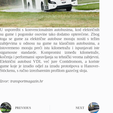
U usporedbi s konvencionalnim autobusima, kod električnih
su gume i pogonske osovine tako dodatno opterećene. Zbog
toga se gume za električne autobuse moraju nositi s težim
zahtjevima u odnosu na gume na klasičnim autobusima, a
istovremeno moraju preći istu kilometražu i ispunjavati iste
sigurnosne standarde. Kompromisi između kilometraže,
kočenja i performansi upravljanja su tehnički veoma zahtjevni.
Električni autobusi VDL već jure Contidromom, a koriste
gume koje je izradio odjel za izradu prototipova u Hanover-
Stöckenu, s ručno izrezbarenim profilom gazećeg sloja.
Izvor: transportmagazin.hr
PREVIOUS
NEXT