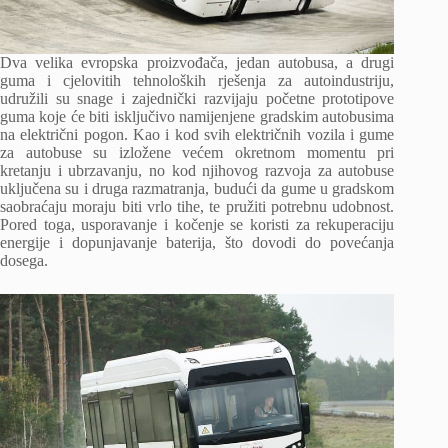
Dva velika evropska proizvođača, jedan autobusa, a drugi
guma i cjelovitih tehnoloških rješenja za autoindustriju,
udružili su snage i zajednički razvijaju početne prototipove
guma koje će biti isključivo namijenjene gradskim autobusima
na električni pogon. Kao i kod svih električnih vozila i gume
za autobuse su izložene većem okretnom momentu pri
kretanju i ubrzavanju, no kod njihovog razvoja za autobuse
uključena su i druga razmatranja, budući da gume u gradskom
saobraćaju moraju biti vrlo tihe, te pružiti potrebnu udobnost.
Pored toga, usporavanje i kočenje se koristi za rekuperaciju
energije i dopunjavanje baterija, što dovodi do povećanja
dosega.