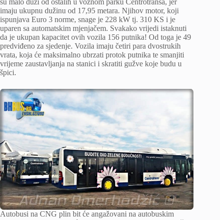
su malo duži od ostalih u voznom parku Centrotransa, jer
imaju ukupnu dužinu od 17,95 metara. Njihov motor, koji
ispunjava Euro 3 norme, snage je 228 kW tj. 310 KS i je
uparen sa automatskim mjenjačem. Svakako vrijedi istaknuti
da je ukupan kapacitet ovih vozila 156 putnika! Od toga je 49
predviđeno za sjedenje. Vozila imaju četiri para dvostrukih
vrata, koja će maksimalno ubrzati protok putnika te smanjiti
vrijeme zaustavljanja na stanici i skratiti gužve koje budu u
špici.
Autobusi na CNG plin bit će angažovani na autobuskim