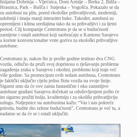
linijama Dobrinja – Vijećnica, Dom Armije – Breka 2, Ilidža –
Hrasnica, Park – Bušča i Sutjeska – Vogošća. Pokazalo se da
su autobusi na plin, pored ekološke prihvatljivosti, moderniji,
udobniji i imaju manji intenzitet buke. Također, autobusi su
opremljeni i klima uređajima tako da su prihvatljivi i za ljetni
period. Cilj kompanije Centrotrans je da se u budućnosti
zamijene i ostali autobusi koji saobraćaju u Kantonu Sarajevo
a koriste konvencionalne vrste goriva za ekološki prihvatljive
autobuse.
Centrotrans je, nakon što je prošle godine testirao dva CNG
vozila, odlučio da pruži svoj doprinosu u rješavanju problema
zagađenja zraka u Sarajevu i okolini, problemu koji traje već
više godine. Sa promocijom ovih sedam autobusa, Centrotrans
je faktički uključio cijelu jednu flotu vozila na svoje linije.
Sigurni smo da će ove zaista fantastične i oku zanimljive
autobuse građani Sarajeva dočekati sa oduševljenjem pošto će
im sigurno pružiti bolju, kvalitetniju i za okolišu prihvatljiviju
uslugu. Naljepnice na autobusima kažu: “Vas i nas pokreće
priroda, budite dio zelene budućnosti”, Centrotrans je već tu, a
nadamo se da će se i ostali uključiti.