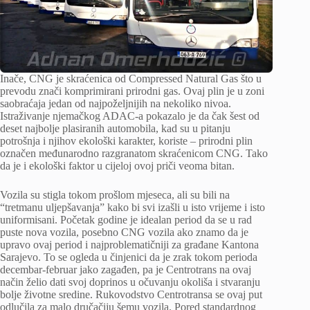
Inače, CNG je skraćenica od Compressed Natural Gas što u
prevodu znači komprimirani prirodni gas. Ovaj plin je u zoni
saobraćaja jedan od najpoželjnijih na nekoliko nivoa.
Istraživanje njemačkog ADAC-a pokazalo je da čak šest od
deset najbolje plasiranih automobila, kad su u pitanju
potrošnja i njihov ekološki karakter, koriste – prirodni plin
označen međunarodno razgranatom skraćenicom CNG. Tako
da je i ekološki faktor u cijeloj ovoj priči veoma bitan.
Vozila su stigla tokom prošlom mjeseca, ali su bili na
“tretmanu uljepšavanja” kako bi svi izašli u isto vrijeme i isto
uniformisani. Početak godine je idealan period da se u rad
puste nova vozila, posebno CNG vozila ako znamo da je
upravo ovaj period i najproblematičniji za građane Kantona
Sarajevo. To se ogleda u činjenici da je zrak tokom perioda
decembar-februar jako zagađen, pa je Centrotrans na ovaj
način želio dati svoj doprinos u očuvanju okoliša i stvaranju
bolje životne sredine. Rukovodstvo Centrotransa se ovaj put
odlučila za malo dručačiju šemu vozila. Pored standardnog