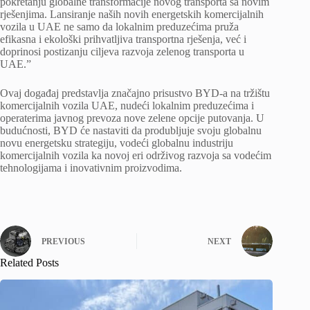
pokretanju globalne transformacije novog transporta sa novim
rješenjima. Lansiranje naših novih energetskih komercijalnih
vozila u UAE ne samo da lokalnim preduzećima pruža
efikasna i ekološki prihvatljiva transportna rješenja, već i
doprinosi postizanju ciljeva razvoja zelenog transporta u
UAE.”
Ovaj događaj predstavlja značajno prisustvo BYD-a na tržištu
komercijalnih vozila UAE, nudeći lokalnim preduzećima i
operaterima javnog prevoza nove zelene opcije putovanja. U
budućnosti, BYD će nastaviti da produbljuje svoju globalnu
novu energetsku strategiju, vodeći globalnu industriju
komercijalnih vozila ka novoj eri održivog razvoja sa vodećim
tehnologijama i inovativnim proizvodima.
PREVIOUS
NEXT
Related Posts