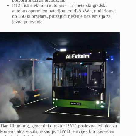
B12 čisti električni autobus – 12-metarski gradski
autobus opremljen baterijom od 425 kWh, nudi domet
do 550 kilometara, pružajući rješenje bez emisija za
javna putovanja.
Tian Chunlong, generalni direktor BYD poslovne jedinice za
komercijalna vozila, rekao je: “BYD je uvijek bio posvećen