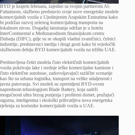
BYD je krajem februara, zajedno sa svojim partnerom Al-
Futtaimom, službeno predstavio svoje nove energetske modele
komercijalnih vozila u Ujedinjenim Arapskim Emiratima kako
bi podržao razvoj zelenog komercijalnog transporta na
lokalnom nivou. Događaj lansiranja održan je u hotelu
InterContinental u Međunarodnom finansijskom centru
Dubaija (DIFC), gdje su se okupili vladini zvaničnici, čelnici
industrije, predstavnici medija i drugi gosti kako bi svjedočili
službenom debiju BYD komercijalnih vozila na tržištu UAE.
Predstavljena četiri modela čisto električnih komercijalnih
vozila pokrivaju lake i srednje teške komercijalne kamione i
čisto električne autobuse, zadovoljavajući različite scenarije
kao što su urbana logistika, transport na velike udaljenosti i
javna putovanja. Svi modeli su opremljeni BYD-ovom
naprednom tehnologijom Blade Battery, koja sadrži
mogućnosti ultra brzog punjenja i prošireni domet, pružajući
sigurna, inteligentna i ekološki prihvatljiva nova energetska
rješenja za korisnike komercijalnih vozila u UAE.