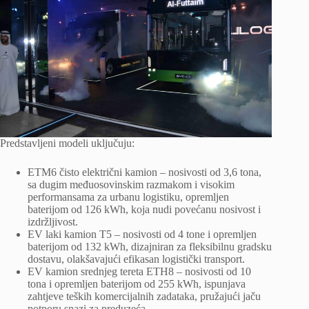
Predstavljeni modeli uključuju:
ETM6 čisto električni kamion – nosivosti od 3,6 tona,
sa dugim međuosovinskim razmakom i visokim
performansama za urbanu logistiku, opremljen
baterijom od 126 kWh, koja nudi povećanu nosivost i
izdržljivost.
EV laki kamion T5 – nosivosti od 4 tone i opremljen
baterijom od 132 kWh, dizajniran za fleksibilnu gradsku
dostavu, olakšavajući efikasan logistički transport.
EV kamion srednjeg tereta ETH8 – nosivosti od 10
tona i opremljen baterijom od 255 kWh, ispunjava
zahtjeve teških komercijalnih zadataka, pružajući jaču
potporu snazi ​​za preduzeća.