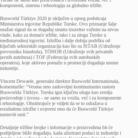
komponenti, sistema i tehnologija za globalno tržište.
Busworld Türkiye 2026 je uključen u opseg podsticaja
Ministarstva trgovine Republike Turske. Ovo priznanje šalje
snažan signal da se događaj smatra izuzetno važnim na nivou
vlade, kako za domaće tržište, tako i za ulogu Turske u
međunarodnoj trgovini. Izložba i dalje dobija podršku od
ključnih sektorskih organizacija kao što su İSTAB (Udruženje
prevoznika Istanbula), TÖHOB (Udruženje svih privatnih
javnih autobusa) i TOF (Federacija svih autobuskih
operatera), koje aktivno pomažu u promociji događaja unutar
industrije.
Vincent Dewaele, generalni direktor Busworld Internationala,
komentariše: “Veoma smo zadovoljni kontinuiranim rastom
Busworlda Türkiye. Turska igra ključnu ulogu kao zemlja
proizvodnje i izvoza – ne samo za vozila, već i za komponente
i tehnologije. Ohrabrujuće je vidjeti da se to odražava u
rezultatima izložbe i uvjereni smo da će Busworld Türkiye
nastaviti rasti.”
Detaljnije tržišne brojke i informacije o proizvodima bit će
podijeljene bliže događaju, kada ažurirani podaci iz industrije i