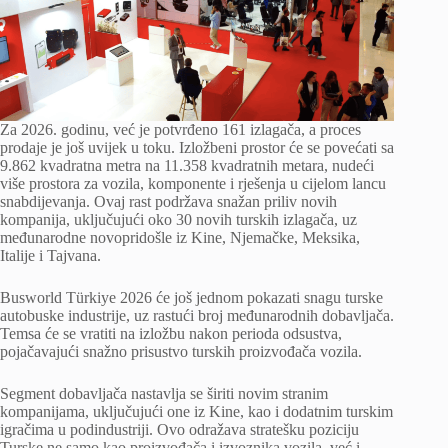
Za 2026. godinu, već je potvrđeno 161 izlagača, a proces
prodaje je još uvijek u toku. Izložbeni prostor će se povećati sa
9.862 kvadratna metra na 11.358 kvadratnih metara, nudeći
više prostora za vozila, komponente i rješenja u cijelom lancu
snabdijevanja. Ovaj rast podržava snažan priliv novih
kompanija, uključujući oko 30 novih turskih izlagača, uz
međunarodne novopridošle iz Kine, Njemačke, Meksika,
Italije i Tajvana.
Busworld Türkiye 2026 će još jednom pokazati snagu turske
autobuske industrije, uz rastući broj međunarodnih dobavljača.
Temsa će se vratiti na izložbu nakon perioda odsustva,
pojačavajući snažno prisustvo turskih proizvođača vozila.
Segment dobavljača nastavlja se širiti novim stranim
kompanijama, uključujući one iz Kine, kao i dodatnim turskim
igračima u podindustriji. Ovo odražava stratešku poziciju
Turske ne samo kao proizvođača i izvoznika vozila, već i