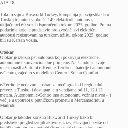
ATA 18.
Tokom sajma Busworld Turkey, kompanija je izvijestila da u
Turskoj trenutno saobraća 149 električnih autobusa,
uključujući 69 vozila isporučenih tokom 2025. godine. Prema
podacima koje je predstavio proizvođač, svi električni
autobusi registrovani na turskom tržištu tokom 2025. godine
bili su Karsan vozila.
Otokar
Otokar je izložio pet autobusa koji pokrivaju električne,
autonomne i konvencionalne primjene. Na štandu su svoje
mjesto našli ažurirani e-Kent, e-Territo na baterije i autonomni
e-Centro, zajedno s modelima Centro i Sultan Comfort.
e-Territo je nedavno lansiran za međugradski i regionalni
prevoz u Turskoj i dostupan je u verzijama od 11, 12 i 13
metara. Autonomni e-Centro ima autonomnu vožnju nivoa 4 i
već je u upotrebi u putničkom prometu u Mercamadridu u
Madridu.
Otokar je također koristio Busworld Turkey kako bi
predstavio pregled svojih aktivnosti, izvještavajući o više od
66.500 autobusa u upotrebi širom svijeta i projektovanom