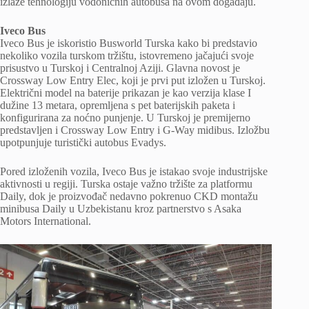
izlaže tehnologiju vodoničnih autobusa na ovom događaju.
Iveco Bus
Iveco Bus je iskoristio Busworld Turska kako bi predstavio
nekoliko vozila turskom tržištu, istovremeno jačajući svoje
prisustvo u Turskoj i Centralnoj Aziji. Glavna novost je
Crossway Low Entry Elec, koji je prvi put izložen u Turskoj.
Električni model na baterije prikazan je kao verzija klase I
dužine 13 metara, opremljena s pet baterijskih paketa i
konfigurirana za noćno punjenje. U Turskoj je premijerno
predstavljen i Crossway Low Entry i G-Way midibus. Izložbu
upotpunjuje turistički autobus Evadys.
Pored izloženih vozila, Iveco Bus je istakao svoje industrijske
aktivnosti u regiji. Turska ostaje važno tržište za platformu
Daily, dok je proizvođač nedavno pokrenuo CKD montažu
minibusa Daily u Uzbekistanu kroz partnerstvo s Asaka
Motors International.