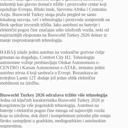
industriji kao glavno domaće tržište i proizvodni centar koji
opslužuje Evropu, Bliski istok, Sjevernu Afriku i Centralnu
Aziju. Busworld Turkey stoga pruža pregled ne samo
lokalnog razvoja, već i tehnologija i proizvoda usmjerenih na
širok spektar izvoznih tržišta. Iako autobusi na baterije i
električni pogon čine značajan udio izloženih vozila, neki od
najizrazitijih eksponata na Busworld Turkey 2026 dolaze iz
manje rasprostranjenih tehnologija.
HABAŞ izlaže jedini autobus na vodonične gorivne ćelije
prisutan na događaju, Comfort City H2. Tehnologiju
autonomne vožnje predstavljaju Otokar Autonomous e-
CENTRO i Karsan Autonomous e-ATAK, trenutno jedini
autobus nivoa 4 koji saobraća u Evropi. Bozankaya-in
trolejbus Lamis 12T dodaje još jedan oblik električne
mobilnosti na izložbu.
Busworld Turkey 2026 odražava tržište više tehnologija
Jedna od ključnih karakteristika Busworld Turkey 2026 je
koegzistencija više pogonskih tehnologija. Autobusi na
baterije i električni pogon čine mnoga od najnovijih vozila
koja su izložena, dok dizel i komprimirani prirodni plin ostaju
široko zastupljeni u gradskim, međugradskim i autobuskim
segmentima.