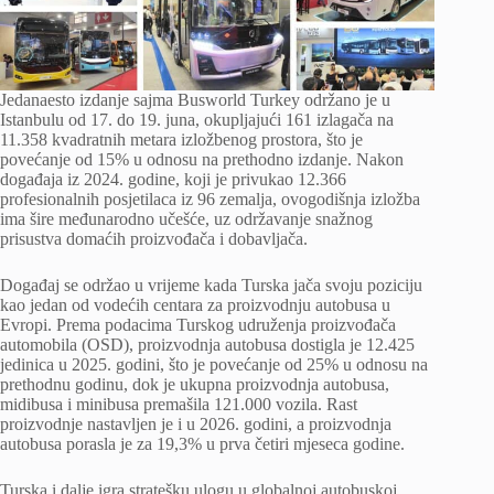
Jedanaesto izdanje sajma Busworld Turkey održano je u
Istanbulu od 17. do 19. juna, okupljajući 161 izlagača na
11.358 kvadratnih metara izložbenog prostora, što je
povećanje od 15% u odnosu na prethodno izdanje. Nakon
događaja iz 2024. godine, koji je privukao 12.366
profesionalnih posjetilaca iz 96 zemalja, ovogodišnja izložba
ima šire međunarodno učešće, uz održavanje snažnog
prisustva domaćih proizvođača i dobavljača.
Događaj se održao u vrijeme kada Turska jača svoju poziciju
kao jedan od vodećih centara za proizvodnju autobusa u
Evropi. Prema podacima Turskog udruženja proizvođača
automobila (OSD), proizvodnja autobusa dostigla je 12.425
jedinica u 2025. godini, što je povećanje od 25% u odnosu na
prethodnu godinu, dok je ukupna proizvodnja autobusa,
midibusa i minibusa premašila 121.000 vozila. Rast
proizvodnje nastavljen je i u 2026. godini, a proizvodnja
autobusa porasla je za 19,3% u prva četiri mjeseca godine.
Turska i dalje igra stratešku ulogu u globalnoj autobuskoj