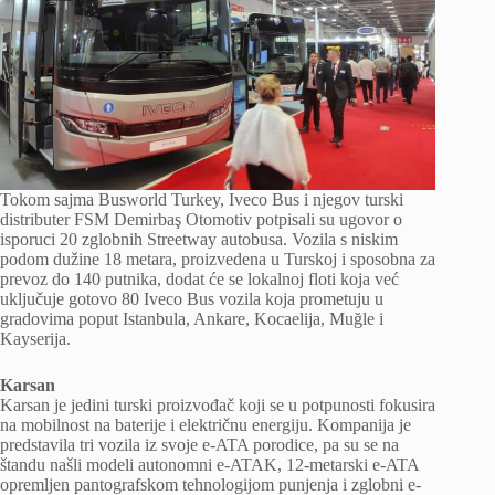
Tokom sajma Busworld Turkey, Iveco Bus i njegov turski
distributer FSM Demirbaş Otomotiv potpisali su ugovor o
isporuci 20 zglobnih Streetway autobusa. Vozila s niskim
podom dužine 18 metara, proizvedena u Turskoj i sposobna za
prevoz do 140 putnika, dodat će se lokalnoj floti koja već
uključuje gotovo 80 Iveco Bus vozila koja prometuju u
gradovima poput Istanbula, Ankare, Kocaelija, Muğle i
Kayserija.
Karsan
Karsan je jedini turski proizvođač koji se u potpunosti fokusira
na mobilnost na baterije i električnu energiju. Kompanija je
predstavila tri vozila iz svoje e-ATA porodice, pa su se na
štandu našli modeli autonomni e-ATAK, 12-metarski e-ATA
opremljen pantografskom tehnologijom punjenja i zglobni e-