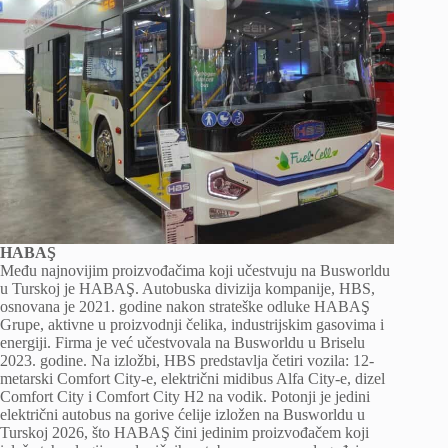
HABAŞ
Među najnovijim proizvođačima koji učestvuju na Busworldu
u Turskoj je HABAŞ. Autobuska divizija kompanije, HBS,
osnovana je 2021. godine nakon strateške odluke HABAŞ
Grupe, aktivne u proizvodnji čelika, industrijskim gasovima i
energiji. Firma je već učestvovala na Busworldu u Briselu
2023. godine. Na izložbi, HBS predstavlja četiri vozila: 12-
metarski Comfort City-e, električni midibus Alfa City-e, dizel
Comfort City i Comfort City H2 na vodik. Potonji je jedini
električni autobus na gorive ćelije izložen na Busworldu u
Turskoj 2026, što HABAŞ čini jedinim proizvođačem koji