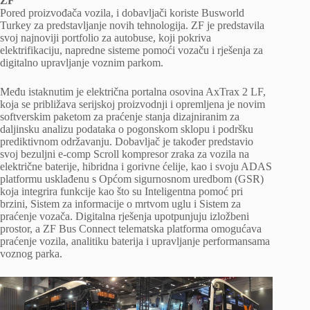
ZF
Pored proizvođača vozila, i dobavljači koriste Busworld
Turkey za predstavljanje novih tehnologija. ZF je predstavila
svoj najnoviji portfolio za autobuse, koji pokriva
elektrifikaciju, napredne sisteme pomoći vozaču i rješenja za
digitalno upravljanje voznim parkom.
Među istaknutim je električna portalna osovina AxTrax 2 LF,
koja se približava serijskoj proizvodnji i opremljena je novim
softverskim paketom za praćenje stanja dizajniranim za
daljinsku analizu podataka o pogonskom sklopu i podršku
prediktivnom održavanju. Dobavljač je također predstavio
svoj bezuljni e-comp Scroll kompresor zraka za vozila na
električne baterije, hibridna i gorivne ćelije, kao i svoju ADAS
platformu usklađenu s Općom sigurnosnom uredbom (GSR)
koja integrira funkcije kao što su Inteligentna pomoć pri
brzini, Sistem za informacije o mrtvom uglu i Sistem za
praćenje vozača. Digitalna rješenja upotpunjuju izložbeni
prostor, a ZF Bus Connect telematska platforma omogućava
praćenje vozila, analitiku baterija i upravljanje performansama
voznog parka.