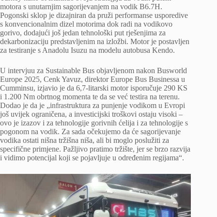
motora s unutarnjim sagorijevanjem na vodik B6.7H.
Pogonski sklop je dizajniran da pruži performanse usporedive
s konvencionalnim dizel motorima dok radi na vodikovo
gorivo, dodajući još jedan tehnološki put rješenjima za
dekarbonizaciju predstavljenim na izložbi. Motor je postavljen
za testiranje s Anadolu Isuzu na modelu autobusa Kendo.
U intervjuu za Sustainable Bus objavljenom nakon Busworld
Europe 2025, Cenk Yavuz, direktor Europe Bus Businessa u
Cumminsu, izjavio je da 6,7-litarski motor isporučuje 290 KS
i 1.200 Nm obrtnog momenta te da se već testira na terenu.
Dodao je da je „infrastruktura za punjenje vodikom u Evropi
još uvijek ograničena, a investicijski troškovi ostaju visoki –
ovo je izazov i za tehnologije gorivnih ćelija i za tehnologije s
pogonom na vodik. Za sada očekujemo da će sagorijevanje
vodika ostati nišna tržišna niša, ali bi moglo poslužiti za
specifične primjene. Pažljivo pratimo tržište, jer se brzo razvija
i vidimo potencijal koji se pojavljuje u određenim regijama“.