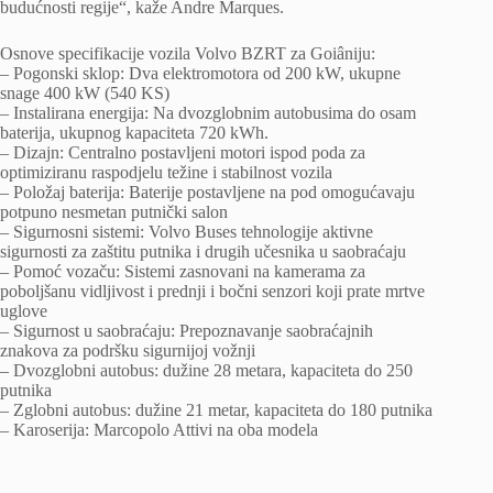
budućnosti regije“, kaže Andre Marques.
Osnove specifikacije vozila Volvo BZRT za Goiâniju:
– Pogonski sklop: Dva elektromotora od 200 kW, ukupne
snage 400 kW (540 KS)
– Instalirana energija: Na dvozglobnim autobusima do osam
baterija, ukupnog kapaciteta 720 kWh.
– Dizajn: Centralno postavljeni motori ispod poda za
optimiziranu raspodjelu težine i stabilnost vozila
– Položaj baterija: Baterije postavljene na pod omogućavaju
potpuno nesmetan putnički salon
– Sigurnosni sistemi: Volvo Buses tehnologije aktivne
sigurnosti za zaštitu putnika i drugih učesnika u saobraćaju
– Pomoć vozaču: Sistemi zasnovani na kamerama za
poboljšanu vidljivost i prednji i bočni senzori koji prate mrtve
uglove
– Sigurnost u saobraćaju: Prepoznavanje saobraćajnih
znakova za podršku sigurnijoj vožnji
– Dvozglobni autobus: dužine 28 metara, kapaciteta do 250
putnika
– Zglobni autobus: dužine 21 metar, kapaciteta do 180 putnika
– Karoserija: Marcopolo Attivi na oba modela