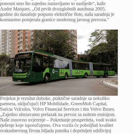
ponosni smo što zajedno nastavljamo to naslijeđe“, kaže
Andre Marques. „Od prvih dvozglobnih autobusa 2005.
godine do današnje potpuno električne flote, naša saradnja je
konstantno pomjerala granice modernog javnog prevoza.“
Projekat je rezultat duboke, praktične saradnje sa nekoliko
partnera, uključujući HP Mobilidade, GreenMob Capital,
Suécia Veículos, Volvo Financial Services i tim Volvo Buses.
„Zajedno ubrzavamo prelazak na prevoz sa nultom emisijom.
Naše osnovno uvjerenje – Pokretanje prosperiteta, vodi svako
rješenje koje isporučujemo. Ova vozila će poboljšati kvalitet
svakodnevnog života hiljada putnika i doprinijeti održivijoj