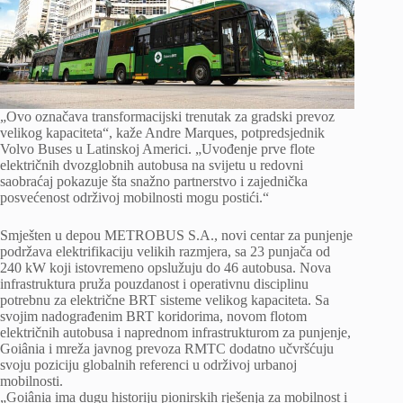
„Ovo označava transformacijski trenutak za gradski prevoz
velikog kapaciteta“, kaže Andre Marques, potpredsjednik
Volvo Buses u Latinskoj Americi. „Uvođenje prve flote
električnih dvozglobnih autobusa na svijetu u redovni
saobraćaj pokazuje šta snažno partnerstvo i zajednička
posvećenost održivoj mobilnosti mogu postići.“
Smješten u depou METROBUS S.A., novi centar za punjenje
podržava elektrifikaciju velikih razmjera, sa 23 punjača od
240 kW koji istovremeno opslužuju do 46 autobusa. Nova
infrastruktura pruža pouzdanost i operativnu disciplinu
potrebnu za električne BRT sisteme velikog kapaciteta. Sa
svojim nadograđenim BRT koridorima, novom flotom
električnih autobusa i naprednom infrastrukturom za punjenje,
Goiânia i mreža javnog prevoza RMTC dodatno učvršćuju
svoju poziciju globalnih referenci u održivoj urbanoj
mobilnosti.
„Goiânia ima dugu historiju pionirskih rješenja za mobilnost i