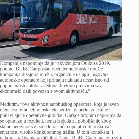
Kompanija napominje da je “akvizicijom Ouibusa 2019.
godine, BlaBlaCar postao operater autobuske mreže:
kompanija dizajnira mrežu, organizuje uslugu i ugovara
autobuske operatere koji primaju naknadu nezavisno od
popunjenosti autobusa. Stoga direktno preuzima sav
ekonomski rizik povezan s ovom aktivnošću.”
Međutim, “ova aktivnost autobuskog operatera, koja je izvan
njene osnovne tehnološke ekspertize, generira značajne i
ponavljajuće operativne gubitke. Uprkos brojnim naporima da
se optimizuju rezultati, nema izgleda za poboljšanje zbog
stalne neravnoteže između rastućih operativnih troškova i
stvarnosti visoko konkurentnog tržišta. U tom kontekstu, i
nakon istraživanja različitih rješenja, BlaBlaCar je najavio svoj