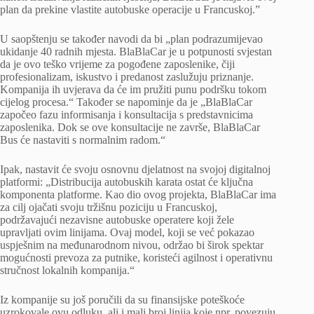
plan da prekine vlastite autobuske operacije u Francuskoj.”
U saopštenju se također navodi da bi „plan podrazumijevao
ukidanje 40 radnih mjesta. BlaBlaCar je u potpunosti svjestan
da je ovo teško vrijeme za pogođene zaposlenike, čiji
profesionalizam, iskustvo i predanost zaslužuju priznanje.
Kompanija ih uvjerava da će im pružiti punu podršku tokom
cijelog procesa.“ Također se napominje da je „BlaBlaCar
započeo fazu informisanja i konsultacija s predstavnicima
zaposlenika. Dok se ove konsultacije ne završe, BlaBlaCar
Bus će nastaviti s normalnim radom.“
Ipak, nastavit će svoju osnovnu djelatnost na svojoj digitalnoj
platformi: „Distribucija autobuskih karata ostat će ključna
komponenta platforme. Kao dio ovog projekta, BlaBlaCar ima
za cilj ojačati svoju tržišnu poziciju u Francuskoj,
podržavajući nezavisne autobuske operatere koji žele
upravljati ovim linijama. Ovaj model, koji se već pokazao
uspješnim na međunarodnom nivou, održao bi širok spektar
mogućnosti prevoza za putnike, koristeći agilnost i operativnu
stručnost lokalnih kompanija.“
Iz kompanije su još poručili da su finansijske poteškoće
uzrokovale ovu odluku, ali i mali broj linija koje npr. povezuju