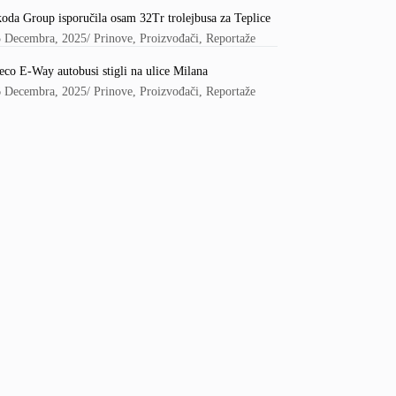
oda Group isporučila osam 32Tr trolejbusa za Teplice
5 Decembra, 2025
/
Prinove
,
Proizvođači
,
Reportaže
eco E-Way autobusi stigli na ulice Milana
6 Decembra, 2025
/
Prinove
,
Proizvođači
,
Reportaže