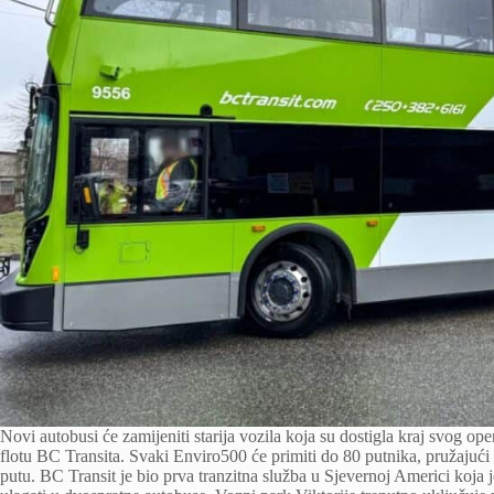
Novi autobusi će zamijeniti starija vozila koja su dostigla kraj svog ope
flotu BC Transita. Svaki Enviro500 će primiti do 80 putnika, pružajući
putu. BC Transit je bio prva tranzitna služba u Sjevernoj Americi koja 