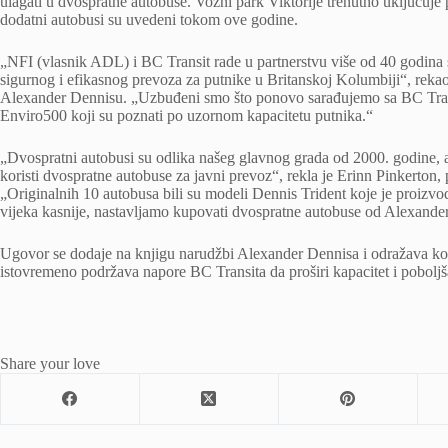
ulagati u dvospratne autobuse. Vozni park Viktorije trenutno uključuje
dodatni autobusi su uvedeni tokom ove godine.
„NFI (vlasnik ADL) i BC Transit rade u partnerstvu više od 40 godin
sigurnog i efikasnog prevoza za putnike u Britanskoj Kolumbiji“, rekao
Alexander Dennisu. „Uzbuđeni smo što ponovo sarađujemo sa BC Tra
Enviro500 koji su poznati po uzornom kapacitetu putnika.“
„Dvospratni autobusi su odlika našeg glavnog grada od 2000. godine, a 
koristi dvospratne autobuse za javni prevoz“, rekla je Erinn Pinkerton, 
„Originalnih 10 autobusa bili su modeli Dennis Trident koje je proizvo
vijeka kasnije, nastavljamo kupovati dvospratne autobuse od Alexand
Ugovor se dodaje na knjigu narudžbi Alexander Dennisa i odražava ko
istovremeno podržava napore BC Transita da proširi kapacitet i poboljš
Share your love