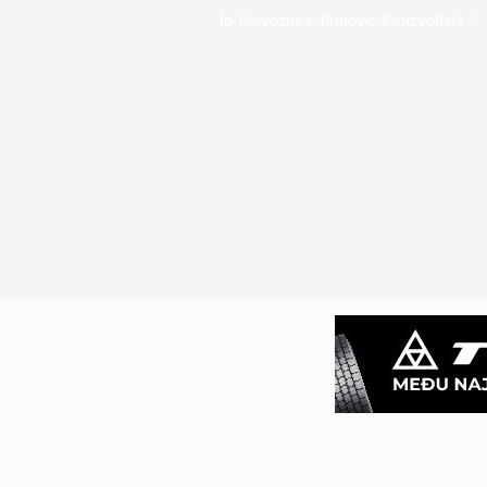
In
Prevoznici
,
Prinove
,
Proizvođači