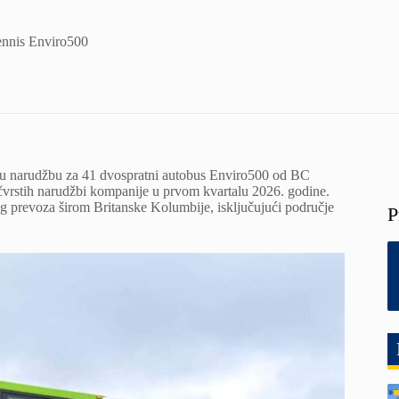
ennis Enviro500
stu narudžbu za 41 dvospratni autobus Enviro500 od BC
čvrstih narudžbi kompanije u prvom kvartalu 2026. godine.
og prevoza širom Britanske Kolumbije, isključujući područje
P