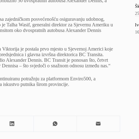
 približno 50 dvospratnih autobusa Alexander Dennis, a
Šk
2
a sa zajedničkom posvećenošću osiguravanju udobnog,
 je Talha Wasif, generalni direktor za Sjevernu Ameriku u
Iv
nsitom oko dvospratnih autobusa Alexander Dennis
1
Viktorija je postala prvo mjesto u Sjevernoj Americi koje
predsjednica i glavna izvršna direktorica BC Transita.
dio Alexander Dennis. BC Transit je ponosan što, četvrt
er Dennisa – što svjedoči o snažnom odnosu između nas.“
ntinuiranu potražnju za platformom Enviro500, a
a iskustvo putnika širom provincije.