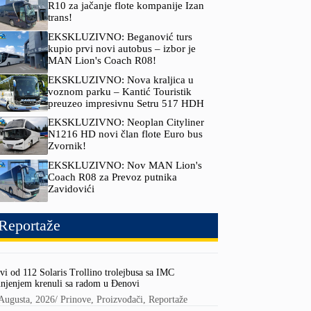
R10 za jačanje flote kompanije Izan
trans!
EKSKLUZIVNO: Beganović turs
kupio prvi novi autobus – izbor je
MAN Lion's Coach R08!
EKSKLUZIVNO: Nova kraljica u
voznom parku – Kantić Touristik
preuzeo impresivnu Setru 517 HDH
EKSKLUZIVNO: Neoplan Cityliner
N1216 HD novi član flote Euro bus
Zvornik!
EKSKLUZIVNO: Nov MAN Lion's
Coach R08 za Prevoz putnika
Zavidovići
Reportaže
vi od 112 Solaris Trollino trolejbusa sa IMC
njenjem krenuli sa radom u Đenovi
Augusta, 2026
/
Prinove
,
Proizvođači
,
Reportaže