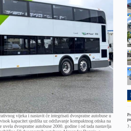
Pr
rativnog vijeka i nastavit će integrisati dvospratne autobuse u
pu
 visok kapacitet sjedišta uz održavanje kompaktnog otiska na
je uvela dvospratne autobuse 2000. godine i od tada nastavlja
3 