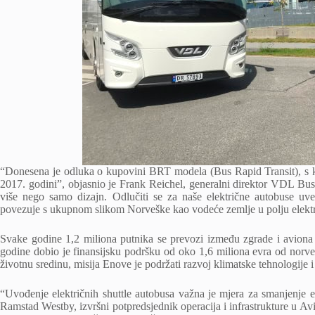
“Donesena je odluka o kupovini BRT modela (Bus Rapid Transit), s
2017. godini”, objasnio je Frank Reichel, generalni direktor VDL B
više nego samo dizajn. Odlučiti se za naše električne autobuse u
povezuje s ukupnom slikom Norveške kao vodeće zemlje u polju elektr
Svake godine 1,2 miliona putnika se prevozi između zgrade i avio
godine dobio je finansijsku podršku od oko 1,6 miliona evra od norve
životnu sredinu, misija Enove je podržati razvoj klimatske tehnologije i
“Uvođenje električnih shuttle autobusa važna je mjera za smanjenje e
Ramstad Westby, izvršni potpredsjednik operacija i infrastrukture u Av