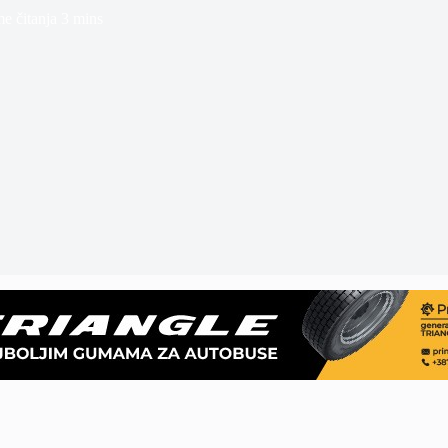
e čitanja
3 mins