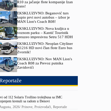
R10 za jačanje flote kompanije Izan
trans!
EKSKLUZIVNO: Beganović turs
kupio prvi novi autobus – izbor je
MAN Lion's Coach R08!
EKSKLUZIVNO: Nova kraljica u
voznom parku – Kantić Touristik
preuzeo impresivnu Setru 517 HDH
EKSKLUZIVNO: Neoplan Cityliner
N1216 HD novi član flote Euro bus
Zvornik!
EKSKLUZIVNO: Nov MAN Lion's
Coach R08 za Prevoz putnika
Zavidovići
Reportaže
vi od 112 Solaris Trollino trolejbusa sa IMC
njenjem krenuli sa radom u Đenovi
Augusta, 2026
/
Prinove
,
Proizvođači
,
Reportaže