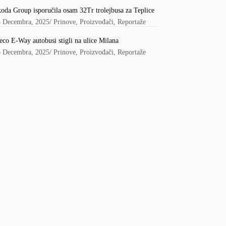
oda Group isporučila osam 32Tr trolejbusa za Teplice
5 Decembra, 2025
/
Prinove
,
Proizvođači
,
Reportaže
eco E-Way autobusi stigli na ulice Milana
6 Decembra, 2025
/
Prinove
,
Proizvođači
,
Reportaže