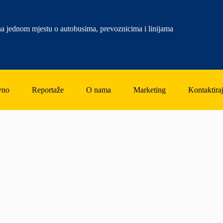
a jednom mjestu o autobusima, prevoznicima i linijama
vno
Reportaže
O nama
Marketing
Kontaktiraj