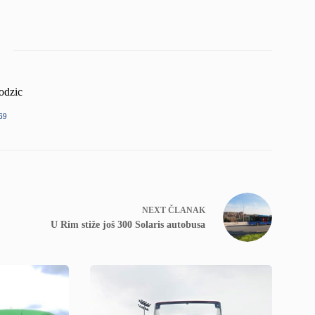
odzic
69
NEXT
ČLANAK
U Rim stiže još 300 Solaris autobusa