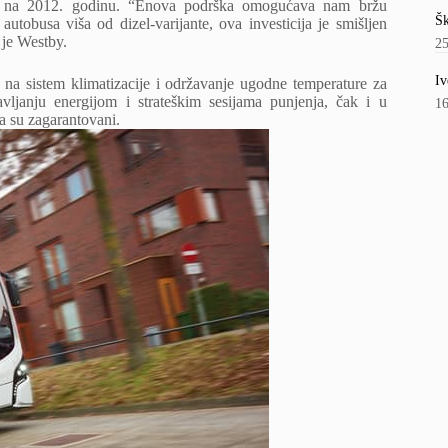
su na 2012. godinu. “Enova podrška omogućava nam bržu
Šk
autobusa viša od dizel-varijante, ova investicija je smišljen
 je Westby.
2
Iv
a na sistem klimatizacije i održavanje ugodne temperature za
ljanju energijom i strateškim sesijama punjenja, čak i u
1
a su zagarantovani.