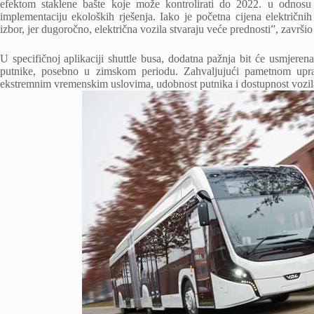
efektom staklene bašte koje može kontrolirati do 2022. u odno
implementaciju ekoloških rješenja. Iako je početna cijena električnih 
izbor, jer dugoročno, električna vozila stvaraju veće prednosti”, završio
U specifičnoj aplikaciji shuttle busa, dodatna pažnja bit će usmjeren
putnike, posebno u zimskom periodu. Zahvaljujući pametnom uprav
ekstremnim vremenskim uslovima, udobnost putnika i dostupnost vozil