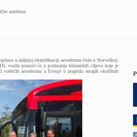
ične autobuse
inos u daljnjoj elektrifikaciji aerodroma Oslo u Norveškoj.
L vozila pomoći će u postizanju klimatskih ciljeva koje je
od vodećih aerodroma u Evropi u pogledu strogih okolišnih
P