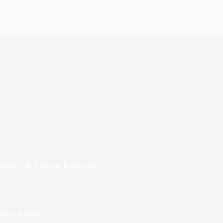
 2019
In
Prinove
,
Proizvođači
rične autobuse