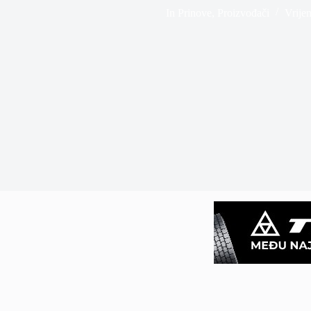
In
Prinove
,
Proizvođači
Vrijem