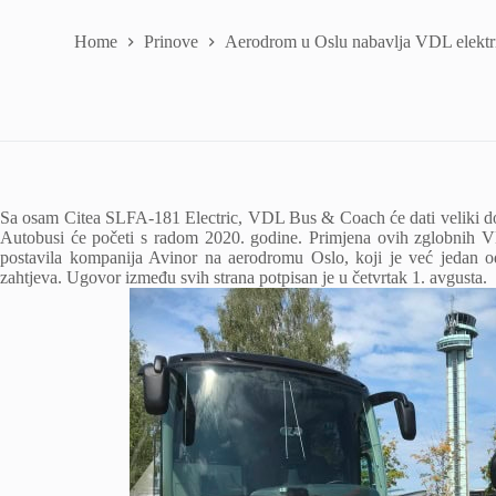
Home
Prinove
Aerodrom u Oslu nabavlja VDL elektr
Sa osam Citea SLFA-181 Electric, VDL Bus & Coach će dati veliki dopr
Autobusi će početi s radom 2020. godine. Primjena ovih zglobnih VD
postavila kompanija Avinor na aerodromu Oslo, koji je već jedan 
zahtjeva. Ugovor između svih strana potpisan je u četvrtak 1. avgusta.