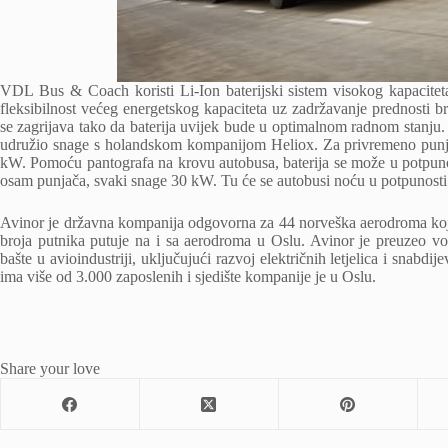
VDL Bus & Coach koristi Li-Ion baterijski sistem visokog kapacit
fleksibilnost većeg energetskog kapaciteta uz zadržavanje prednosti br
se zagrijava tako da baterija uvijek bude u optimalnom radnom stan
udružio snage s holandskom kompanijom Heliox. Za privremeno punjenje
kW. Pomoću pantografa na krovu autobusa, baterija se može u potpunost
osam punjača, svaki snage 30 kW. Tu će se autobusi noću u potpunosti na
Avinor je državna kompanija odgovorna za 44 norveška aerodroma koje
broja putnika putuje na i sa aerodroma u Oslu. Avinor je preuzeo v
bašte u avioindustriji, uključujući razvoj električnih letjelica i sna
ima više od 3.000 zaposlenih i sjedište kompanije je u Oslu.
Share your love