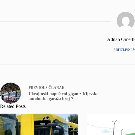
Adnan Omerh
ARTICLES: 25
PREVIOUS
ČLANAK
Ukrajinski napušteni gigant: Kijevska
autobuska garaža broj 7
Related Posts