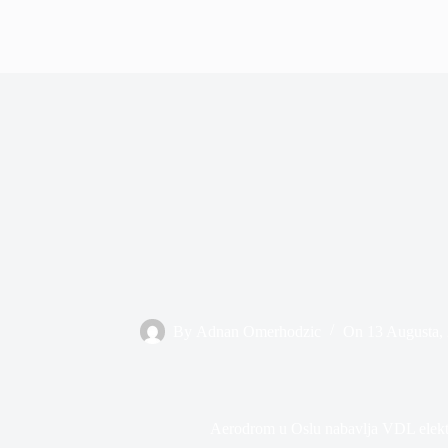
By
Adnan Omerhodzic
On
13 Augusta,
Aerodrom u Oslu nabavlja VDL elekt