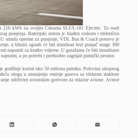
eta 216 kWh na svojim Citeama SLFA-181 Electric. To nudi
zog punjenja. Baterijski sistem je hlađen zrakom i električno
ju. U smislu opreme za punjenje, VDL Bus & Coach ponovo je
, u blizini zgrade će biti instaliran brzi punjač snage 300
i napuniti za kratko vrijeme. U garažama će biti instalirano
puniti, a po potrebi i prethodno zagrijati putnički prostor.
 godišnje koristi oko 50 miliona putnika. Polovina ukupnog
odeću ulogu u smanjenju emisije gasova sa efektom staklene
bdijevanje održivim avionskim gorivom za mlazne avione. Avinor