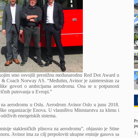
 kojim smo osvojili prestižnu međunarodnu Red Dot Award u
us & Coach Norway AS. “Međutim, Avinor je zainteresiran za
velike govori o ambicijama aerodroma. Ona se u potpunosti
ičnih putovanja u Evropi.”
na na aerodromu u Oslu. Aerodrom Avinor Oslo u junu 2018.
ške organizacije Enova. U vlasništvu Ministarstva za klimu i
 održivih energetskih sistema.
Pr
pu
misije stakleničkih plinova na aerodromu”, objasnio je Stine
3 
inoru. Avinor ima za cilj prepoloviti ukupne emisije gasova sa