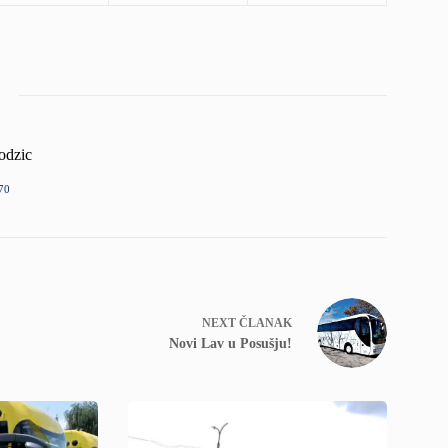
odzic
70
NEXT
ČLANAK
Novi Lav u Posušju!