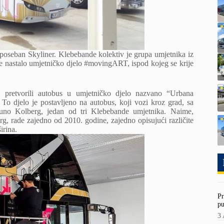
oseban Skyliner. Klebebande kolektiv je grupa umjetnika iz
o je nastalo umjetničko djelo #movingART, ispod kojeg se krije
a, pretvorili autobus u umjetničko djelo nazvano “Urbana
 To djelo je postavljeno na autobus, koji vozi kroz grad, sa
uno Kolberg, jedan od tri Klebebande umjetnika. Naime,
 rade zajedno od 2010. godine, zajedno opisujući različite
irina.
Pr
pu
3 