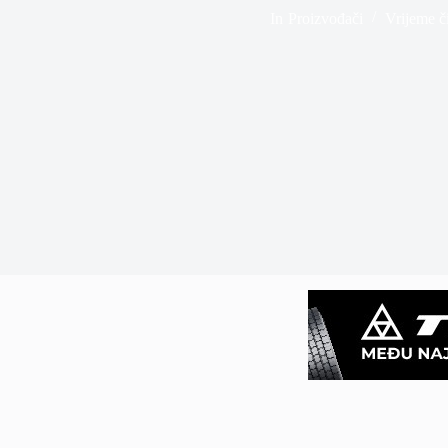
In
Proizvođači
Vrijeme či