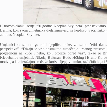
U novom članku serije “50 godina Neoplan Skylinera” predstavljamo p
Berlina, koji svoja umjetnička djela zasnivaju na ljepljivoj traci. Tak
autobus Neoplan Skyliner.
Umjetnici su sa mnogo rolni ljepljive trake, za samo četiri dan
perspektiva”. “Dizajn je vrlo apstraktno tumačenje urbanog prostora.
poglednom na kuće i nebo, koji prolaze pored vas”, rekao je Br
Klebebande umjetnici, Nikolaj Bultman, Bodo Höbing i Bruno Kolberg,
motive, a kao izražajno sredstvo koriste ljepljivu traku, različitih boja i š