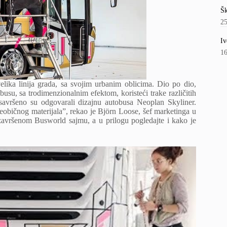
Šk
2
Iv
1
elika linija grada, sa svojim urbanim oblicima. Dio po dio,
usu, sa trodimenzionalnim efektom, koristeći trake različitih
 savršeno su odgovarali dizajnu autobusa Neoplan Skyliner.
eobičnog materijala”, rekao je Björn Loose, šef marketinga u
avršenom Busworld sajmu, a u prilogu pogledajte i kako je