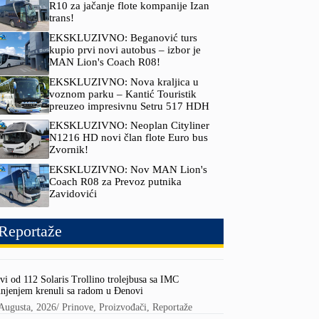
R10 za jačanje flote kompanije Izan
trans!
EKSKLUZIVNO: Beganović turs
kupio prvi novi autobus – izbor je
MAN Lion's Coach R08!
EKSKLUZIVNO: Nova kraljica u
voznom parku – Kantić Touristik
preuzeo impresivnu Setru 517 HDH
EKSKLUZIVNO: Neoplan Cityliner
N1216 HD novi član flote Euro bus
Zvornik!
EKSKLUZIVNO: Nov MAN Lion's
Coach R08 za Prevoz putnika
Zavidovići
Reportaže
vi od 112 Solaris Trollino trolejbusa sa IMC
njenjem krenuli sa radom u Đenovi
Augusta, 2026
/
Prinove
,
Proizvođači
,
Reportaže