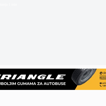
tanja
1 min