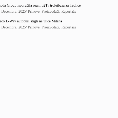
oda Group isporučila osam 32Tr trolejbusa za Teplice
5 Decembra, 2025
/
Prinove
,
Proizvođači
,
Reportaže
eco E-Way autobusi stigli na ulice Milana
6 Decembra, 2025
/
Prinove
,
Proizvođači
,
Reportaže