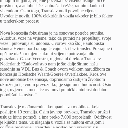
mnogim linijama, vrijeme početka i završetka usluge bit će
prošireno, a autobusi će saobraćati češće, radnim danima i
vikendom. Osim toga, Transdev nudi povoljne cijene.
Uvođenje novih, 100% električnih vozila također je bilo faktor
u tenderskom procesu.
Nova koncesija fokusirana je na osnovne potrebe putnika.
Autobusi voze na vrijeme, tako da putnici ne propuštaju svoje
veze i putovanja su udobna. Čvorovi kao što je autobuska
stanica Heinenoord omogućavaju lak i brz transfer. Pokrajine i
opštine ulažu u mjere kako bi vrijeme putovanja bilo
pouzdano. Gosse Veenstra, regionalni direktor Transdev
Nederland: “Zadovoljstvo nam je što dalje širimo našu
saradnju sa VDL Bus & Coach ovom velikom narudžbom za
koncesiju Hoeksche Waard/Goeree-Overflakkee. Kroz ove
nove autobuse bez emisija, doprinosimo čistijem životnom
okruženju i javnom prevozu koji je siguran u budućnost. Osim
toga, uvjereni smo da će ovi novi putnički autobusi dodatno
poboljšati iskustvo.”
Transdev je međunarodna kompanija za mobilnost koja
posluje u 19 zemalja. Osim javnog prevoza, Transdev pruža i
usluge hitne pomoći, a ima preko 7.000 zaposlenih. Održivost
je ključna tema, uz ulaganja u vozila sa nultom emisijom i
održive prostorije. Transdev je postao prvi prevoznik u