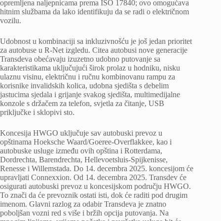
opremljena naljepnicama prema ISO 17840; ovo omogućava
hitnim službama da lako identifikuju da se radi o električnom
vozilu.
Udobnost u kombinaciji sa inkluzivnošću je još jedan prioritet
za autobuse u R-Net izgledu. Citea autobusi nove generacije
Transdeva obećavaju izuzetno udobno putovanje sa
karakteristikama uključujući širok prolaz u hodniku, nisku
ulaznu visinu, električnu i ručnu kombinovanu rampu za
korisnike invalidskih kolica, udobna sjedišta s debelim
jastucima sjedala i grijanje svakog sjedišta, multimedijalne
konzole s držačem za telefon, svjetla za čitanje, USB
priključke i sklopivi sto.
Koncesija HWGO uključuje sav autobuski prevoz u
opštinama Hoeksche Waard/Goeree-Overflakkee, kao i
autobuske usluge između ovih opština i Rotterdama,
Dordrechta, Barendrechta, Hellevoetsluis-Spijkenisse,
Renesse i Willemstada. Do 14. decembra 2025. koncesijom će
upravljati Connexxion. Od 14. decembra 2025. Transdev će
osigurati autobuski prevoz u koncesijskom području HWGO.
To znači da će prevoznik ostati isti, dok će raditi pod drugim
imenom. Glavni razlog za odabir Transdeva je znatno
poboljšan vozni red s više i bržih opcija putovanja. Na