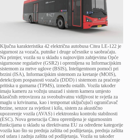
Ključna karakteristika 42 električna autobusa Citea LE-122 je
sigurnost za vozača, putnike i druge učesnike u saobraćaju.
Na primjer, vozila su u skladu s najnovijim zahtjevima Opće
sigurnosne regulative (GSR2) i opremljena su Informacijskim
sistemom za mrtve uglove (BSIS), Inteligentnom pomoći pri
brzini (ISA), Informacijskim sistemom za kretanje (MOIS),
detekcijom pospanosti vozača (DDD) i sistemom za praćenje
pritiska u gumama (TPMS), između ostalih. Vozila također
imaju kameru za vožnju unazad i sistem kamera umjesto
klasičnih retrovizora za sveobuhvatnu vidljivost te svjetla za
maglu u krivinama, kao i tempomat uključujući ograničavač
brzine, senzor za svjetlost i kišu, sistem za akustično
upozorenje vozila (AVAS) i elektronsku kontrolu stabilnosti
(ESC). Nova generacija Citea opremljena je sigurnosnim
funkcijama u skladu sa direktivama EU za određene kategorije
vozila kao što su prednja zaštita od podlijetanja, prednja zaštita
od udara i zadnja zaštita od podlijetanja. Vozila su također