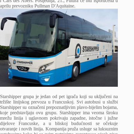
i Cars des Abers. Posljednja, 21., Futura će biti isporučena u
aprilu prevozniku Pullman D'Aquitaine.
Starshipper grupa je jedan od pet igrača koji su uključeni na
tržište linijskog prevoza u Francuskoj. Svi autobusi u službi
Starshipper su označeni prepoznatljivim plavo-bijelim bojama,
koje predstavljaju ovu grupu. Starshipper ima veoma široku
mrežu linija i uglavnom pokrivaju zapadne, istočne i južne
dijelove Francuske, a u bliskoj budućnosti se očekuje
otvaranje i novih linija. Kompanija pruža usluge sa luksuznim