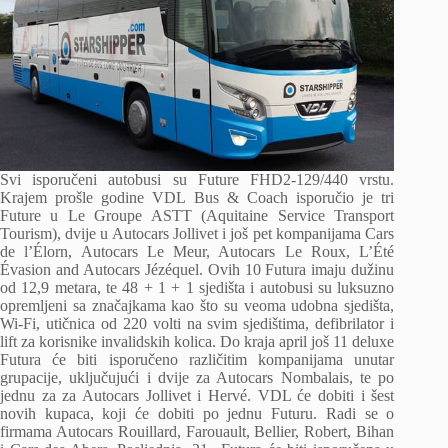
Svi isporučeni autobusi su Future FHD2-129/440 vrstu.
Krajem prošle godine VDL Bus & Coach isporučio je tri
Future u Le Groupe ASTT (Aquitaine Service Transport
Tourism), dvije u Autocars Jollivet i još pet kompanijama Cars
de l’Élorn, Autocars Le Meur, Autocars Le Roux, L’Été
Évasion and Autocars Jézéquel. Ovih 10 Futura imaju dužinu
od 12,9 metara, te 48 + 1 + 1 sjedišta i autobusi su luksuzno
opremljeni sa značajkama kao što su veoma udobna sjedišta,
Wi-Fi, utičnica od 220 volti na svim sjedištima, defibrilator i
lift za korisnike invalidskih kolica. Do kraja april još 11 deluxe
Futura će biti isporučeno različitim kompanijama unutar
grupacije, uključujući i dvije za Autocars Nombalais, te po
jednu za za Autocars Jollivet i Hervé. VDL će dobiti i šest
novih kupaca, koji će dobiti po jednu Futuru. Radi se o
firmama Autocars Rouillard, Farouault, Bellier, Robert, Bihan