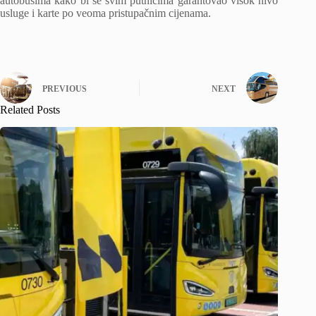
autobusima kako bi se svim putnicima garantovao visok nivo
usluge i karte po veoma pristupačnim cijenama.
PREVIOUS
NEXT
Related Posts