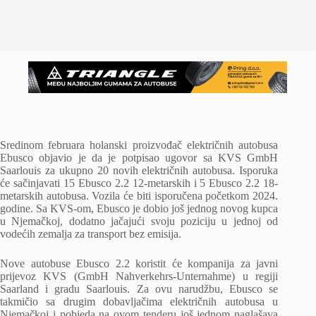
Sredinom februara holanski proizvođač električnih autobusa
Ebusco objavio je da je potpisao ugovor sa KVS GmbH
Saarlouis za ukupno 20 novih električnih autobusa. Isporuka
će sačinjavati 15 Ebusco 2.2 12-metarskih i 5 Ebusco 2.2 18-
metarskih autobusa. Vozila će biti isporučena početkom 2024.
godine. Sa KVS-om, Ebusco je dobio još jednog novog kupca
u Njemačkoj, dodatno jačajući svoju poziciju u jednoj od
vodećih zemalja za transport bez emisija.
Nove autobuse Ebusco 2.2 koristit će kompanija za javni
prijevoz KVS (GmbH Nahverkehrs-Unternahme) u regiji
Saarland i gradu Saarlouis. Za ovu narudžbu, Ebusco se
takmičio sa drugim dobavljačima električnih autobusa u
Njemačkoj i pobjeda na ovom tenderu još jednom naglašava