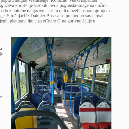
 poput Stuttgart Weinsteige. Konačno, veliki kapacitet
ogućava korištenje visokih nivoa pogonske snage na dužim
ma bez potrebe da gorivni sistem radi u neefikasnom gornjem
ge. Stručnjaci iz Daimler Busesa su prethodno savjetovali
enili planirane linije za eCitaro G na gorivne ćelije u
na
je
₂,
a