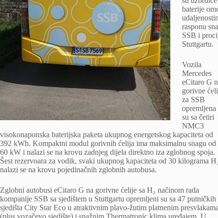
su uzbrdice
baterije om
udaljenosti
rasponu sna
SSB i procij
Stuttgartu.
Vozila
Mercedes
eCitaro G 
gorivne ćeli
za SSB
opremljena
su sa četiri
NMC3
visokonaponska baterijska paketa ukupnog energetskog kapaciteta od
392 kWh. Kompaktni modul gorivnih ćelija ima maksimalnu snagu od
60 kW i nalazi se na krovu zadnjeg dijela direktno iza zglobnog spoja.
Šest rezervoara za vodik, svaki ukupnog kapaciteta od 30 kilograma H
nalazi se na krovu pojedinačnih zglobnih autobusa.
Zglobni autobusi eCitaro G na gorivne ćelije sa H₂ načinom rada
kompanije SSB sa sjedištem u Stuttgartu opremljeni su sa 47 putničkih
sjedišta City Star Eco u atraktivnim plavo-žutim platnenim presvlakam
(plus vozačevo sjedište) i snažnim Thermatronic klima uređajem. U