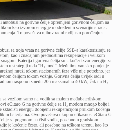
i autobusi na gorivne ćelije opremljeni gorivnom ćelijom na
odikom kao izvorom energije u određenim scenarijima rada.
 punjenja. To povećava njihov radni radijus u poređenju s
busi sa troja vrata na gorivne ćelije SSB-a karakteriziraju se
om, kao i značajnim prednostima rekuperacije i velikom
nagom. Baterija i gorivna ćelija su također izvor energije za
stem u strategiji rada “H₂ mod”. Međutim, vanjsko punjenje
 mrežnoj mreži tokom stacionarnih faza više nije potrebno, jer
ivnom ćelijom tokom vožnje. Gorivna ćelija uvijek radi u
radnom rasponu između 20 i maksimalno 40 kW, čak i u H₂
u sa vozilom samo na vodik sa malom međubaterijskom
novi eCitaro G na gorivne ćelije sa H₂ modom mnogo bolje i
ije skladišti energiju dobijenu rekuperacijom prilikom kočenja
likim baterijama. Ovo povećava ukupnu efikasnost eCitaro G
ćelije sa pogonom na čisti vodik, posebno u gradskom
gdje je kočenje često, ali posebno na teškom terenu, kao što