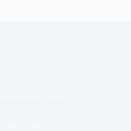
In
Prevoznici
,
Prinove
,
Proizvođači
javnog prevoza Stuttgarta