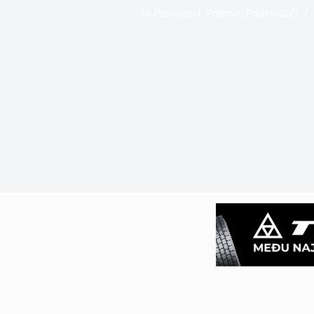
In
Prevoznici
,
Prinove
,
Proizvođači