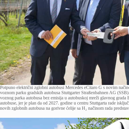
Potpuno električni zglobni autobusi Mercedes eCitaro G s novim načino
voznom parku gradskih autobusa Stuttgarter Straßenbahnen AG (SSB). 
voznog parka autobusa bez emisija u autobuskoj mreži glavnog grada
autobuse, jer je plan da od 2027. godine u centru Stuttgarta rade isklju
novih zglobnih autobusa na gorivne ćelije sa H₂ načinom rada predstavlj