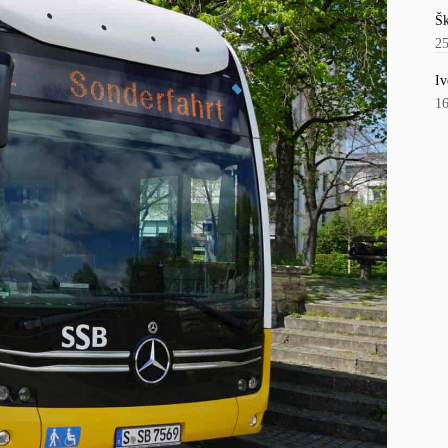
Šk
2
Iv
1