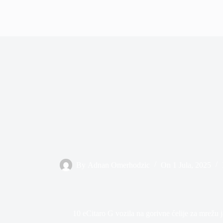
By
Adnan Omerhodzic
On
1 Jula, 2025
10 eCitaro G vozila na gorivne ćelije za mrežu 