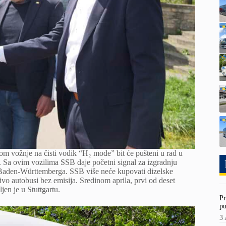
m vožnje na čisti vodik “H₂ mode” bit će pušteni u rad u
Sa ovim vozilima SSB daje početni signal za izgradnju
 Baden-Württemberga. SSB više neće kupovati dizelske
čivo autobusi bez emisija. Sredinom aprila, prvi od deset
en je u Stuttgartu.
Pr
pu
3 