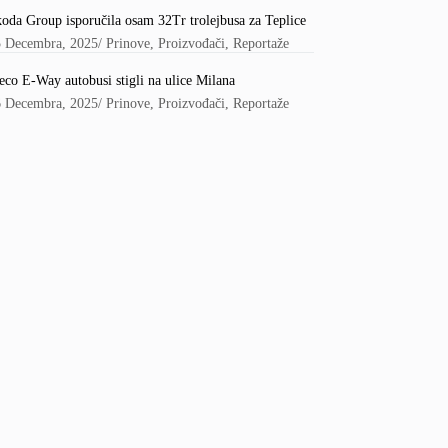
oda Group isporučila osam 32Tr trolejbusa za Teplice
5 Decembra, 2025
/
Prinove
,
Proizvođači
,
Reportaže
eco E-Way autobusi stigli na ulice Milana
6 Decembra, 2025
/
Prinove
,
Proizvođači
,
Reportaže