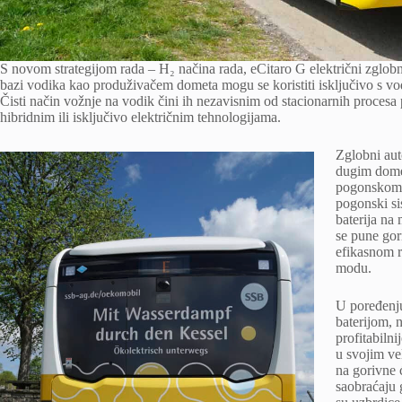
S novom strategijom rada – H₂ načina rada, eCitaro G električni zglobn
bazi vodika kao produživačem dometa mogu se koristiti isključivo s v
Čisti način vožnje na vodik čini ih nezavisnim od stacionarnih procesa
hibridnim ili isključivo električnim tehnologijama.
Zglobni auto
dugim domet
pogonskom s
pogonski si
baterija na
se pune gor
efikasnom 
modu.
U poređenj
baterijom, 
profitabiln
u svojim ve
na gorivne 
saobraćaju 