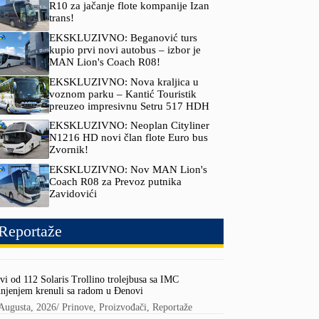
R10 za jačanje flote kompanije Izan
trans!
EKSKLUZIVNO: Beganović turs
kupio prvi novi autobus – izbor je
MAN Lion's Coach R08!
EKSKLUZIVNO: Nova kraljica u
voznom parku – Kantić Touristik
preuzeo impresivnu Setru 517 HDH
EKSKLUZIVNO: Neoplan Cityliner
N1216 HD novi član flote Euro bus
Zvornik!
EKSKLUZIVNO: Nov MAN Lion's
Coach R08 za Prevoz putnika
Zavidovići
Reportaže
vi od 112 Solaris Trollino trolejbusa sa IMC
njenjem krenuli sa radom u Đenovi
Augusta, 2026
/
Prinove
,
Proizvođači
,
Reportaže