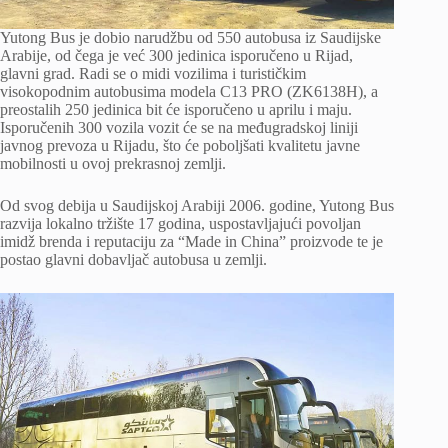
Yutong Bus je dobio narudžbu od 550 autobusa iz Saudijske
Arabije, od čega je već 300 jedinica isporučeno u Rijad,
glavni grad. Radi se o midi vozilima i turističkim
visokopodnim autobusima modela C13 PRO (ZK6138H), a
preostalih 250 jedinica bit će isporučeno u aprilu i maju.
Isporučenih 300 vozila vozit će se na međugradskoj liniji
javnog prevoza u Rijadu, što će poboljšati kvalitetu javne
mobilnosti u ovoj prekrasnoj zemlji.
Od svog debija u Saudijskoj Arabiji 2006. godine, Yutong Bus
razvija lokalno tržište 17 godina, uspostavljajući povoljan
imidž brenda i reputaciju za “Made in China” proizvode te je
postao glavni dobavljač autobusa u zemlji.