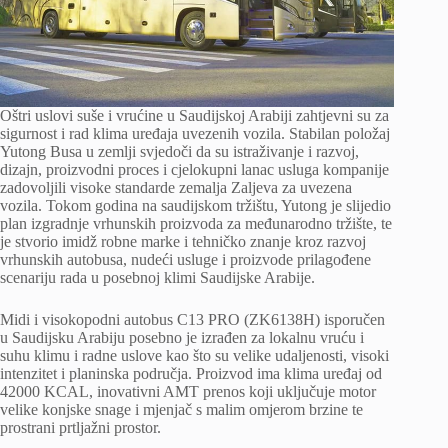
Oštri uslovi suše i vrućine u Saudijskoj Arabiji zahtjevni su za
sigurnost i rad klima uređaja uvezenih vozila. Stabilan položaj
Yutong Busa u zemlji svjedoči da su istraživanje i razvoj,
dizajn, proizvodni proces i cjelokupni lanac usluga kompanije
zadovoljili visoke standarde zemalja Zaljeva za uvezena
vozila. Tokom godina na saudijskom tržištu, Yutong je slijedio
plan izgradnje vrhunskih proizvoda za međunarodno tržište, te
je stvorio imidž robne marke i tehničko znanje kroz razvoj
vrhunskih autobusa, nudeći usluge i proizvode prilagođene
scenariju rada u posebnoj klimi Saudijske Arabije.
Midi i visokopodni autobus C13 PRO (ZK6138H) isporučen
u Saudijsku Arabiju posebno je izrađen za lokalnu vruću i
suhu klimu i radne uslove kao što su velike udaljenosti, visoki
intenzitet i planinska područja. Proizvod ima klima uređaj od
42000 KCAL, inovativni AMT prenos koji uključuje motor
velike konjske snage i mjenjač s malim omjerom brzine te
prostrani prtljažni prostor.