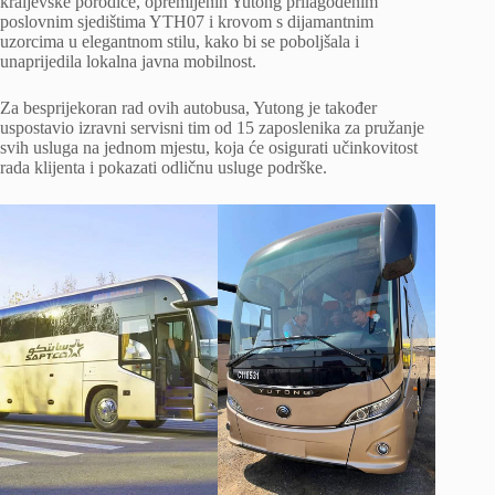
kraljevske porodice, opremljenih Yutong prilagođenim
poslovnim sjedištima YTH07 i krovom s dijamantnim
uzorcima u elegantnom stilu, kako bi se poboljšala i
unaprijedila lokalna javna mobilnost.
Za besprijekoran rad ovih autobusa, Yutong je također
uspostavio izravni servisni tim od 15 zaposlenika za pružanje
svih usluga na jednom mjestu, koja će osigurati učinkovitost
rada klijenta i pokazati odličnu usluge podrške.