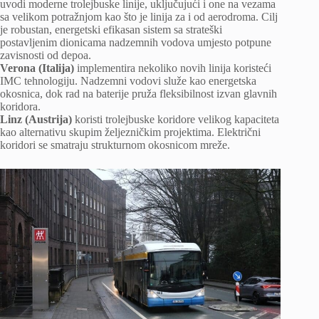
uvodi moderne trolejbuske linije, uključujući i one na vezama
sa velikom potražnjom kao što je linija za i od aerodroma. Cilj
je robustan, energetski efikasan sistem sa strateški
postavljenim dionicama nadzemnih vodova umjesto potpune
zavisnosti od depoa.
Verona (Italija)
implementira nekoliko novih linija koristeći
IMC tehnologiju. Nadzemni vodovi služe kao energetska
okosnica, dok rad na baterije pruža fleksibilnost izvan glavnih
koridora.
Linz (Austrija)
koristi trolejbuske koridore velikog kapaciteta
kao alternativu skupim željezničkim projektima. Električni
koridori se smatraju strukturnom okosnicom mreže.