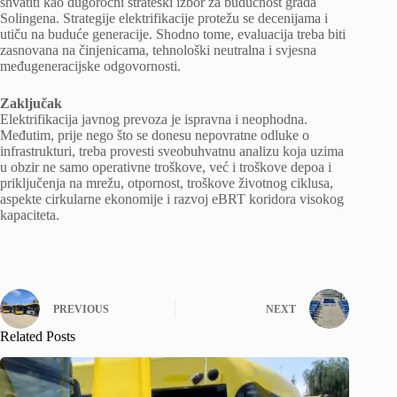
shvatiti kao dugoročni strateški izbor za budućnost grada
Solingena. Strategije elektrifikacije protežu se decenijama i
utiču na buduće generacije. Shodno tome, evaluacija treba biti
zasnovana na činjenicama, tehnološki neutralna i svjesna
međugeneracijske odgovornosti.
Zaključak
Elektrifikacija javnog prevoza je ispravna i neophodna.
Međutim, prije nego što se donesu nepovratne odluke o
infrastrukturi, treba provesti sveobuhvatnu analizu koja uzima
u obzir ne samo operativne troškove, već i troškove depoa i
priključenja na mrežu, otpornost, troškove životnog ciklusa,
aspekte cirkularne ekonomije i razvoj eBRT koridora visokog
kapaciteta.
PREVIOUS
NEXT
Related Posts