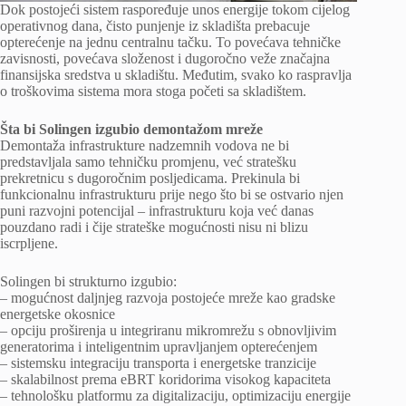
Dok postojeći sistem raspoređuje unos energije tokom cijelog
operativnog dana, čisto punjenje iz skladišta prebacuje
opterećenje na jednu centralnu tačku. To povećava tehničke
zavisnosti, povećava složenost i dugoročno veže značajna
finansijska sredstva u skladištu. Međutim, svako ko raspravlja
o troškovima sistema mora stoga početi sa skladištem.
Šta bi Solingen izgubio demontažom mreže
Demontaža infrastrukture nadzemnih vodova ne bi
predstavljala samo tehničku promjenu, već stratešku
prekretnicu s dugoročnim posljedicama. Prekinula bi
funkcionalnu infrastrukturu prije nego što bi se ostvario njen
puni razvojni potencijal – infrastrukturu koja već danas
pouzdano radi i čije strateške mogućnosti nisu ni blizu
iscrpljene.
Solingen bi strukturno izgubio:
– mogućnost daljnjeg razvoja postojeće mreže kao gradske
energetske okosnice
– opciju proširenja u integriranu mikromrežu s obnovljivim
generatorima i inteligentnim upravljanjem opterećenjem
– sistemsku integraciju transporta i energetske tranzicije
– skalabilnost prema eBRT koridorima visokog kapaciteta
– tehnološku platformu za digitalizaciju, optimizaciju energije