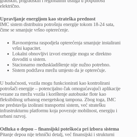
gradskih, prigradskih i regionalnih usluga u potpunosti
električno.
Upravljanje energijom kao strateška prednost
IMC sistem distribuira potrošnju energije tokom 18-24 sata,
čime se smanjuje vršno opterećenje.
Ravnomjerna raspodjela opterećenja smanjuje instalirani
vršni kapacitet.
Lokalni obnovljivi izvori energije mogu se direktno
dovoditi u sistem.
Stacionarno međuskladištenje nije nužno potrebno.
Sistem podržava mrežu umjesto da je opterećuje.
U budućnosti, vozila mogu funkcionirati kao kontrolirani
potrošači energije – potencijalno čak omogućavajući aplikacije
vezane za mrežu vozila i korištenje autobuske flote kao
fleksibilnog urbanog energetskog tampona. Zbog toga, IMC
ne predstavlja izolirani transportni sistem, već stratešku
infrastrukturnu platformu koja povezuje mobilnost, energiju i
urbani razvoj.
Odluka o depou – finansijski poteškoća pri izbora sistema
Pitanje depoa nije tehnički detalj, već finansijski i strukturni