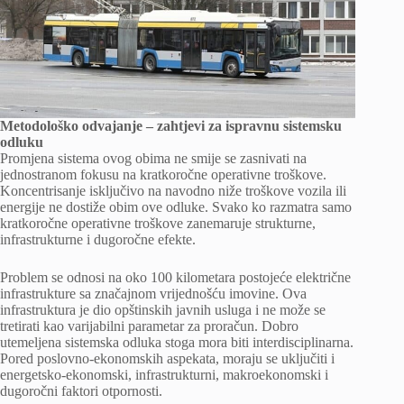
Metodološko odvajanje – zahtjevi za ispravnu sistemsku
odluku
Promjena sistema ovog obima ne smije se zasnivati ​​na
jednostranom fokusu na kratkoročne operativne troškove.
Koncentrisanje isključivo na navodno niže troškove vozila ili
energije ne dostiže obim ove odluke. Svako ko razmatra samo
kratkoročne operativne troškove zanemaruje strukturne,
infrastrukturne i dugoročne efekte.
Problem se odnosi na oko 100 kilometara postojeće električne
infrastrukture sa značajnom vrijednošću imovine. Ova
infrastruktura je dio opštinskih javnih usluga i ne može se
tretirati kao varijabilni parametar za proračun. Dobro
utemeljena sistemska odluka stoga mora biti interdisciplinarna.
Pored poslovno-ekonomskih aspekata, moraju se uključiti i
energetsko-ekonomski, infrastrukturni, makroekonomski i
dugoročni faktori otpornosti.