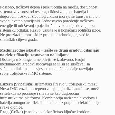
Posebno, troškovi depoa i priključenja na mrežu, dostupnost
sistema, zavisnost od resursa, ciklusi zamjene baterija i
dugoročni troškovi životnog ciklusa moraju se transparentno i
sveobuhvatno procijeniti. Jednostavno poređenje troškova
energije ili održavanja pojedinačnih vozila nije dovoljno za
sistemsku odluku. Razvoj usluga je u konačnici politički izbor.
Ne proizlazi automatski iz promjene tehnologije, već iz
strateških ciljeva grada.
Međunarodno iskustvo – zašto se drugi gradovi oslanjaju
na elektrifikaciju zasnovanu na linijama
Diskusija u Solingenu ne odvija se izolovano. Brojni
međunarodni gradovi suočavaju se ili su se suočavali sa
sličnim odlukama – i svjesno su odlučili da dalje razvijaju
svoje trolejbuske i IMC sisteme.
Luzern (Švicarska)
sistematski širi svoju trolejbusku mrežu.
Nova IMC vozila postepeno zamjenjuju dizel autobuse, mreža
se selektivno proširuje i shvata se kao dugoročna
infrastrukturna platforma. Kombinacija nadzemnih vodova i
baterija omogućava fleksibilne rute bez potpune elektrifikacije
svake dionice.
Prag (Češka)
je nedavno elektrificirao ključne koridore i