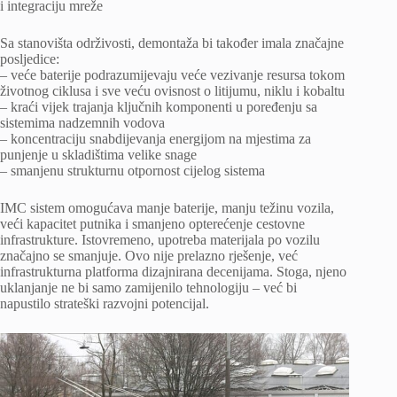
i integraciju mreže
Sa stanovišta održivosti, demontaža bi također imala značajne
posljedice:
– veće baterije podrazumijevaju veće vezivanje resursa tokom
životnog ciklusa i sve veću ovisnost o litijumu, niklu i kobaltu
– kraći vijek trajanja ključnih komponenti u poređenju sa
sistemima nadzemnih vodova
– koncentraciju snabdijevanja energijom na mjestima za
punjenje u skladištima velike snage
– smanjenu strukturnu otpornost cijelog sistema
IMC sistem omogućava manje baterije, manju težinu vozila,
veći kapacitet putnika i smanjeno opterećenje cestovne
infrastrukture. Istovremeno, upotreba materijala po vozilu
značajno se smanjuje. Ovo nije prelazno rješenje, već
infrastrukturna platforma dizajnirana decenijama. Stoga, njeno
uklanjanje ne bi samo zamijenilo tehnologiju – već bi
napustilo strateški razvojni potencijal.