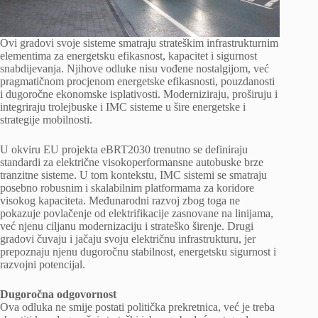
Ovi gradovi svoje sisteme smatraju strateškim infrastrukturnim
elementima za energetsku efikasnost, kapacitet i sigurnost
snabdijevanja. Njihove odluke nisu vođene nostalgijom, već
pragmatičnom procjenom energetske efikasnosti, pouzdanosti
i dugoročne ekonomske isplativosti. Moderniziraju, proširuju i
integriraju trolejbuske i IMC sisteme u šire energetske i
strategije mobilnosti.
U okviru EU projekta eBRT2030 trenutno se definiraju
standardi za električne visokoperformansne autobuske brze
tranzitne sisteme. U tom kontekstu, IMC sistemi se smatraju
posebno robusnim i skalabilnim platformama za koridore
visokog kapaciteta. Međunarodni razvoj zbog toga ne
pokazuje povlačenje od elektrifikacije zasnovane na linijama,
već njenu ciljanu modernizaciju i strateško širenje. Drugi
gradovi čuvaju i jačaju svoju električnu infrastrukturu, jer
prepoznaju njenu dugoročnu stabilnost, energetsku sigurnost i
razvojni potencijal.
Dugoročna odgovornost
Ova odluka ne smije postati politička prekretnica, već je treba