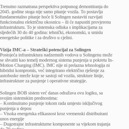
Trenutno razmatrana perspektiva potpunog demontiranja do
2045. godine stoga nije samo pitanje vozila. To postavlja
fundamentalno pitanje hoće li Solingen nastaviti razvijati
funkcionalnu električnu okosnicu – ili će napustiti provjerenu
infrastrukturu. To je sistemska odluka s implikacijama za
sljedećih 30 do 40 godina: tehnički, ekonomski, u smislu
energetske politike i za društvo u cjelini.
Vizija IMC-a – Strateški potencijal za Solingen
Postojeća infrastruktura nadzemnih vodova u Solingenu može
se shvatiti kao temelj modernog sistema punjenja u pokretu In-
Motion Charging (IMC). IMC nije ni prelazna tehnologija ni
hibridni kompromis, već integrirano električno rješenje za
autobuske mreže koje se sastoji od vozila, strukture linije,
infrastrukture za punjenje i operativne strategije.
Solingen BOB sistem već danas odražava ovu logiku, sa
svojim sistemskim prednostima:
– Kontinuirano punjenje tokom rada umjesto isključivog
punjenja u depou
– Visoka energetska efikasnost kroz vremenski distribuirani
unos energije
– Dugotrajne infrastrukturne komponente sa vijekom trajanja