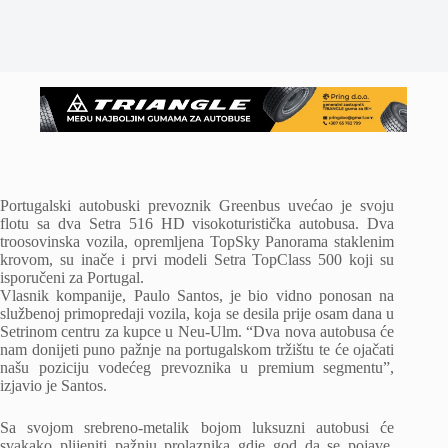
Portugalski autobuski prevoznik Greenbus uvećao je svoju
flotu sa dva Setra 516 HD visokoturistička autobusa. Dva
troosovinska vozila, opremljena TopSky Panorama staklenim
krovom, su inače i prvi modeli Setra TopClass 500 koji su
isporučeni za Portugal.
Vlasnik kompanije, Paulo Santos, je bio vidno ponosan na
službenoj primopredaji vozila, koja se desila prije osam dana u
Setrinom centru za kupce u Neu-Ulm. “Dva nova autobusa će
nam donijeti puno pažnje na portugalskom tržištu te će ojačati
našu poziciju vodećeg prevoznika u premium segmentu”,
izjavio je Santos.
Sa svojom srebreno-metalik bojom luksuzni autobusi će
svakako plijeniti pažnju prolaznika gdje god da se pojave.