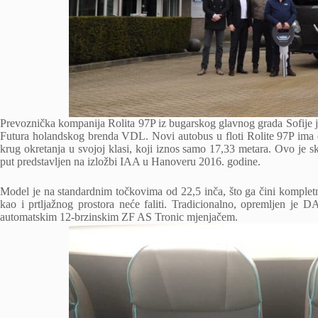
Prevoznička kompanija Rolita 97P iz bugarskog glavnog grada Sofije
Futura holandskog brenda VDL. Novi autobus u floti Rolite 97P ima du
krug okretanja u svojoj klasi, koji iznos samo 17,33 metara. Ovo je s
put predstavljen na izložbi IAA u Hanoveru 2016. godine.
Model je na standardnim točkovima od 22,5 inča, što ga čini kompletn
kao i prtljažnog prostora neće faliti. Tradicionalno, opremljen 
automatskim 12-brzinskim ZF AS Tronic mjenjačem.