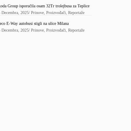
oda Group isporučila osam 32Tr trolejbusa za Teplice
5 Decembra, 2025
/
Prinove
,
Proizvođači
,
Reportaže
eco E-Way autobusi stigli na ulice Milana
6 Decembra, 2025
/
Prinove
,
Proizvođači
,
Reportaže