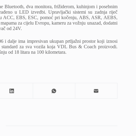
e Bluetooth, dva monitora, frižiderom, kuhinjom i posebnim
rađeno u LED izvedbi. Upravljački sistemi su zadnja riječ
ljučuju ACC, EBS, ESC, pomoć pri kočenju, ABS, ASR, AEBS,
 mapama za cijelu Evropu, kameru za vožnju unazad, dodatni
ivač od 24V.
i dalje ima impresivan ukupan prtljažni prostor koji iznosi
da standard za sva vozila koja VDL Bus & Coach proizvodi.
šnju od 18 litara na 100 kilometara.