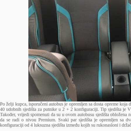
Po želji kupca, isporučeni autobus je opremljen sa dosta opreme koja 
40 udobnih sjedišta za putnike u 2 + 2 konfiguraciji. Tip sjedišta je 
Također, vrijedi spomenuti da su u ovom autobusu sjedišta obložena n
da se radi o nivou Premium. Svaki par sjedišta je opremljen sa d
konfiguraciji od 4 luksuzna sjedišta između kojih su rukonasloni i držač