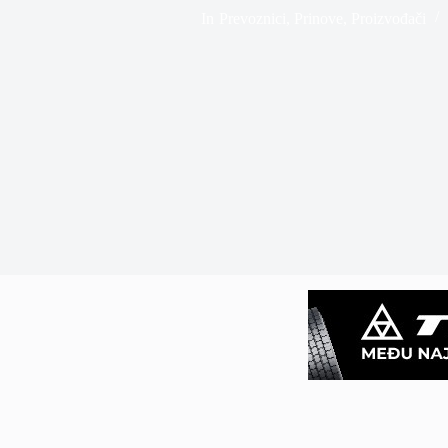
In
Prevoznici
,
Prinove
,
Proizvođači