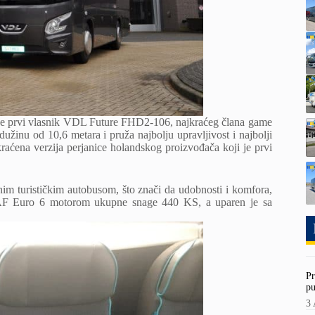
 je prvi vlasnik VDL Future FHD2-106, najkraćeg člana game
žinu od 10,6 metara i pruža najbolju upravljivost i najbolji
kraćena verzija perjanice holandskog proizvođača koji je prvi
im turističkim autobusom, što znači da udobnosti i komfora,
je DAF Euro 6 motorom ukupne snage 440 KS, a uparen je sa
Pr
pu
3 