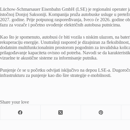
Lüchow-Schmarsauer Eisenbahn GmbH (LSE) je regionalni operater j
istočnoj Donjoj Saksoniji. Kompanija pruža autobuske usluge u pretežn
2027. godine. Prije potpunog raspoređivanja, Iveco će 2026. godine obe
fazu za vozače i početno uvođenje električnih autobusa putnicima.
Kao što je spomenuto, autobusi će biti vozila s niskim ulazom, na bate
rekuperaciju energije. Unutrašnji raspored je dizajniran za fleksibilno
dodatnim multifunkcionalnim prostorom pogodnim za invalidska kolica, 
prilagođavanje kapaciteta ovisno od potreba. Navodi se da karakteristik
vizuelne te akustične sisteme za informisanje putnika.
Punjenje će se u početku odvijati isključivo na depou LSE-a. Dugoročno
infrastrukturu za punjenje kao dio šire strategije e-mobilnosti.
Share your love