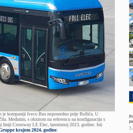
en je kompaniji Iveco Bus neposredno prije Božića. U
Pr
čila. Međutim, s obzirom na referencu na konfiguraciju s
pu
 liniji Crossway LE Elec, lansiranoj 2023. godine. Isti
3 
Gruppe krajem 2024. godine
.