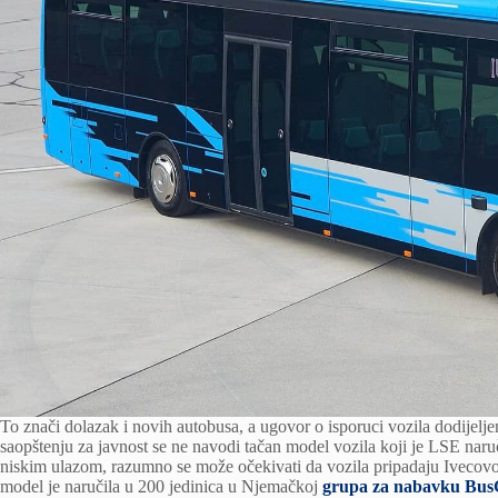
To znači dolazak i novih autobusa, a ugovor o isporuci vozila dodijelj
saopštenju za javnost se ne navodi tačan model vozila koji je LSE naru
niskim ulazom, razumno se može očekivati ​​da vozila pripadaju Ivecovoj
model je naručila u 200 jedinica u Njemačkoj
grupa za nabavku Bus