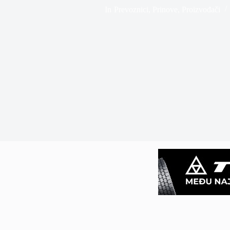
In
Prevoznici
,
Prinove
,
Proizvođači