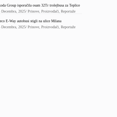
oda Group isporučila osam 32Tr trolejbusa za Teplice
5 Decembra, 2025
/
Prinove
,
Proizvođači
,
Reportaže
eco E-Way autobusi stigli na ulice Milana
6 Decembra, 2025
/
Prinove
,
Proizvođači
,
Reportaže