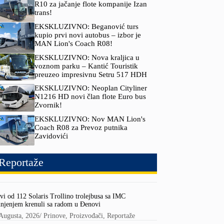
R10 za jačanje flote kompanije Izan
trans!
EKSKLUZIVNO: Beganović turs
kupio prvi novi autobus – izbor je
MAN Lion's Coach R08!
EKSKLUZIVNO: Nova kraljica u
voznom parku – Kantić Touristik
preuzeo impresivnu Setru 517 HDH
EKSKLUZIVNO: Neoplan Cityliner
N1216 HD novi član flote Euro bus
Zvornik!
EKSKLUZIVNO: Nov MAN Lion's
Coach R08 za Prevoz putnika
Zavidovići
Reportaže
vi od 112 Solaris Trollino trolejbusa sa IMC
njenjem krenuli sa radom u Đenovi
Augusta, 2026
/
Prinove
,
Proizvođači
,
Reportaže