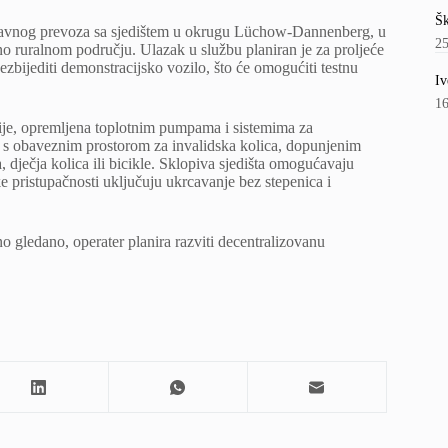
Šk
avnog prevoza sa sjedištem u okrugu Lüchow-Dannenberg, u
2
o ruralnom području. Ulazak u službu planiran je za proljeće
zbijediti demonstracijsko vozilo, što će omogućiti testnu
Iv
1
rije, opremljena toplotnim pumpama i sistemima za
st, s obaveznim prostorom za invalidska kolica, dopunjenim
dječja kolica ili bicikle. Sklopiva sjedišta omogućavaju
e pristupačnosti uključuju ukrcavanje bez stepenica i
 gledano, operater planira razviti decentralizovanu