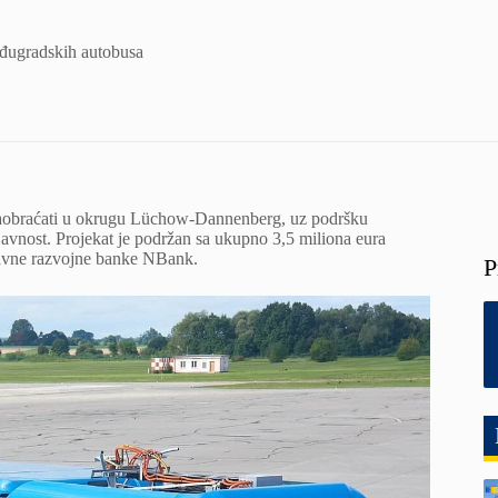
đugradskih autobusa
aobraćati u okrugu Lüchow-Dannenberg, uz podršku
javnost. Projekat je podržan sa ukupno 3,5 miliona eura
ržavne razvojne banke NBank.
P