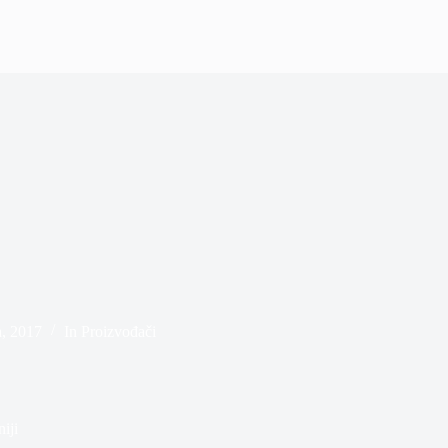
a, 2017
In
Proizvođači
iji