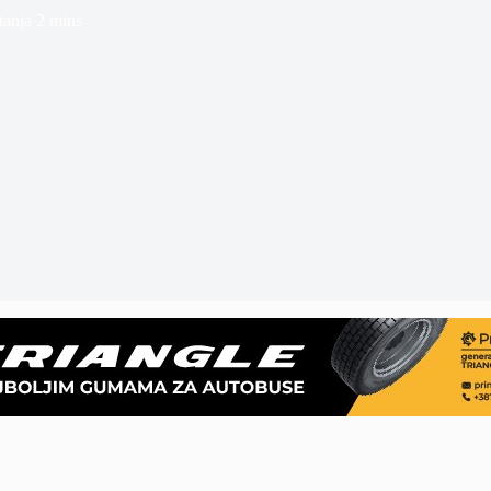
tanja
2 mins