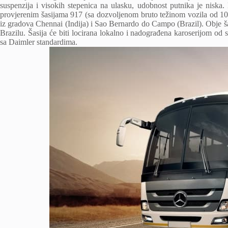
suspenzija i visokih stepenica na ulasku, udobnost putnika je nisk
provjerenim šasijama 917 (sa dozvoljenom bruto težinom vozila od 10,
iz gradova Chennai (Indija) i Sao Bernardo do Campo (Brazil). Obje šas
Brazilu. Šasija će biti locirana lokalno i nadograđena karoserijom od 
sa Daimler standardima.