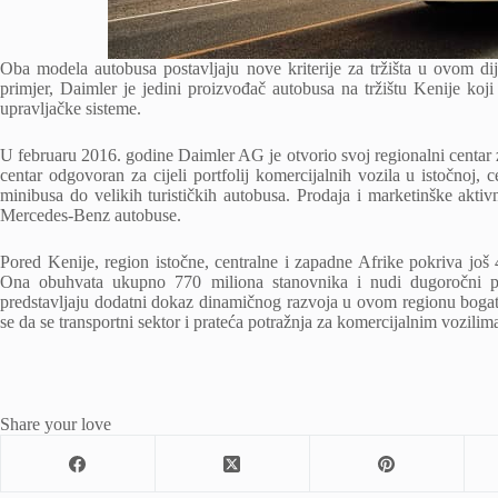
Oba modela autobusa postavljaju nove kriterije za tržišta u ovom dij
primjer, Daimler je jedini proizvođač autobusa na tržištu Kenije ko
upravljačke sisteme.
U februaru 2016. godine Daimler AG je otvorio svoj regionalni centar z
centar odgovoran za cijeli portfolij komercijalnih vozila u istočnoj, 
minibusa do velikih turističkih autobusa. Prodaja i marketinške akt
Mercedes-Benz autobuse.
Pored Kenije, region istočne, centralne i zapadne Afrike pokriva još 
Ona obuhvata ukupno 770 miliona stanovnika i nudi dugoročni pote
predstavljaju dodatni dokaz dinamičnog razvoja u ovom regionu bogato
se da se transportni sektor i prateća potražnja za komercijalnim vozili
Share your love