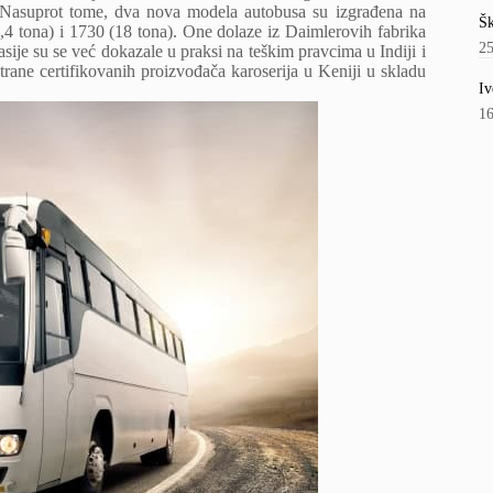
a. Nasuprot tome, dva nova modela autobusa su izgrađena na
Šk
4 tona) i 1730 (18 tona). One dolaze iz Daimlerovih fabrika
2
ije su se već dokazale u praksi na teškim pravcima u Indiji i
strane certifikovanih proizvođača karoserija u Keniji u skladu
Iv
1