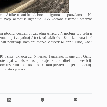
elu Afrike u smislu udobnosti, sigurnosti i pouzdanosti. Na
ji u svoje autobuse ugrađuje ABS kočione sisteme i precizne
a istočnu, centralnu i zapadnu Afriku u Najrobiju. Od tada je
centralnoj i zapadnoj Africi, od lakih do teških kamiona i od
ivnosti pokrivaju kamioni marke Mercedes-Benz i Fuso, kao i
40 tržišta, uključujući Nigeriju, Tanzaniju, Kamerun i Ganu.
ncijal za visok rast prodaje. Strane direktne investicije
m resursima. U skladu sa rastom privrede u cjelini, očekuje
ma dodatno poveća.