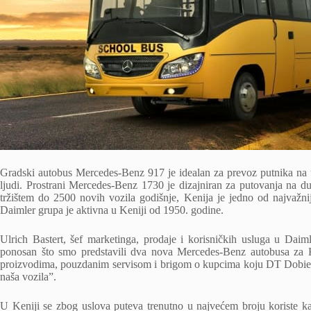
Gradski autobus Mercedes-Benz 917 je idealan za prevoz putnika na u
ljudi. Prostrani Mercedes-Benz 1730 je dizajniran za putovanja na d
tržištem do 2500 novih vozila godišnje, Kenija je jedno od najvažniji
Daimler grupa je aktivna u Keniji od 1950. godine.
Ulrich Bastert, šef marketinga, prodaje i korisničkih usluga u Dai
ponosan što smo predstavili dva nova Mercedes-Benz autobusa za
proizvodima, pouzdanim servisom i brigom o kupcima koju DT Dobies p
naša vozila”.
U Keniji se zbog uslova puteva trenutno u najvećem broju koriste ka