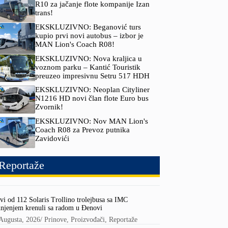
R10 za jačanje flote kompanije Izan
trans!
EKSKLUZIVNO: Beganović turs
kupio prvi novi autobus – izbor je
MAN Lion's Coach R08!
EKSKLUZIVNO: Nova kraljica u
voznom parku – Kantić Touristik
preuzeo impresivnu Setru 517 HDH
EKSKLUZIVNO: Neoplan Cityliner
N1216 HD novi član flote Euro bus
Zvornik!
EKSKLUZIVNO: Nov MAN Lion's
Coach R08 za Prevoz putnika
Zavidovići
Reportaže
vi od 112 Solaris Trollino trolejbusa sa IMC
njenjem krenuli sa radom u Đenovi
Augusta, 2026
/
Prinove
,
Proizvođači
,
Reportaže