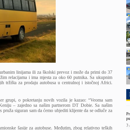
rbanim linijama ili za školski prevoz i može da primi do 37
užim relacijama i ima mjesta za oko 60 putnika. Sa ukupnim
h tržišta za prodaju autobusa u centralnoj i istočnoj Africi.
mler grupi, o pokretanju novih vozila je kazao: “Veoma sam
 Keniju – zajedno sa našim partnerom DT Dobie. Sa našim
ruža siguran sam da ćemo ubjediti klijente da se odluče za
Pr
pu
3 
mionske šasije za autobuse. Međutim, zbog relativno teških