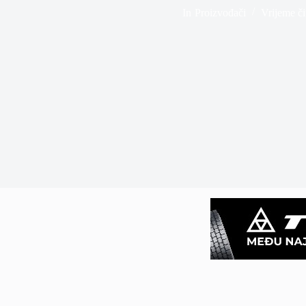
In
Proizvođači
Vrijeme či