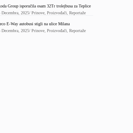
oda Group isporučila osam 32Tr trolejbusa za Teplice
5 Decembra, 2025
/
Prinove
,
Proizvođači
,
Reportaže
eco E-Way autobusi stigli na ulice Milana
6 Decembra, 2025
/
Prinove
,
Proizvođači
,
Reportaže