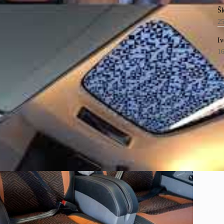
Šk
2
Iv
1