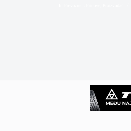
In
Prevoznici
,
Prinove
,
Proizvođači