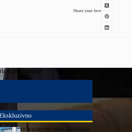
Share your love
ridružite nam se
Ekskluzivno
EKSKLUZIVNO: MAN Lion's Coach