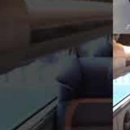
Catedral, brazilska kompanija za prevoz putnika, počela je da dobija
osme generacije. Vozila, isporučena preko predstavnika Topline, korist
sjeveroistoku, sa polaskom iz Brazilije, Gojanije i Sao Paula.
“Kupovina Catedrala najveća je ikada napravljena za osmu generaciju 
ulagati u razvoj sve sofisticiranijih, sigurnijih i inovativnijih vozila”, 
Marcopolu. Poručili su i da su vozila opremljena svim najnovijim dos
Nova G8 generacija modela Paradiso 1800 DD, u dvije različite konfig
Catedrala, čija flota je po prosjeku godina jedna od najmlađih na cij
isporučena vozila će imati kapacitet za 33 i 60 putnika u verzijama sa
Obavezne stavke za sva vozila su također i USB priključci na svim sjed
sistem za zabavu, sistem klimatizacije te sistem sa ventilacijom/hlađenj