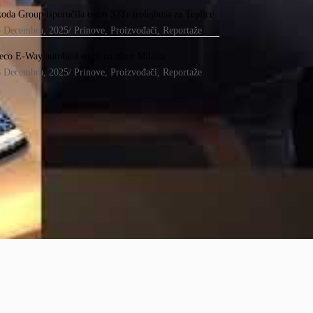
oda Group isporučila osam 32Tr trolejbusa za Teplice
5 Decembra, 2025
/
Prinove
,
Proizvođači
,
Reportaže
eco E-Way autobusi stigli na ulice Milana
6 Decembra, 2025
/
Prinove
,
Proizvođači
,
Reportaže