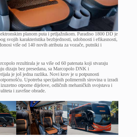
lektronskim planom puta i prtljažnikom. Paradiso 1800 DD je
g svojih karakteristika bezbjednosti, udobnosti i efikasnosti,
onosi više od 140 novih atributa za vozače, putniki i
polo rezultirala je sa više od 60 patenata koji stvaraju
maju dizajn bez presedana, sa Marcopolo DNK i
ala je još jedna razlika. Novi krov je u potpunosti
otpornošću. Upotreba specijalnih polimernih sirovina u izradi
 izuzetno otporne dijelove, odličnih mehaničkih svojstava i
aliteta i završne obrade.