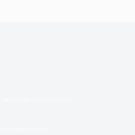
In
Prevoznici
,
Prinove
,
Proizvođači
obusa kompaniji Catedral