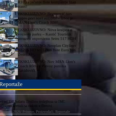
R10 za jačanje flote kompanije Izan
trans!
EKSKLUZIVNO: Beganović turs
kupio prvi novi autobus – izbor je
MAN Lion's Coach R08!
EKSKLUZIVNO: Nova kraljica u
voznom parku – Kantić Touristik
preuzeo impresivnu Setru 517 HDH
EKSKLUZIVNO: Neoplan Cityliner
N1216 HD novi član flote Euro bus
Zvornik!
EKSKLUZIVNO: Nov MAN Lion's
Coach R08 za Prevoz putnika
Zavidovići
Reportaže
vi od 112 Solaris Trollino trolejbusa sa IMC
njenjem krenuli sa radom u Đenovi
Augusta, 2026
/
Prinove
,
Proizvođači
,
Reportaže