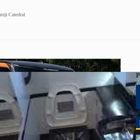
iji Catedral
P