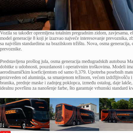
Vozila su također opremljena totalnim pregradnim zidom, zavjesama, e
model generacije 8 koji je izazvao najveće interesovanje prevoznika, zbo
sa najvišim standardima na brazilskom tržištu. Nova, osma generacija, d
prevoznike.
Predstavljena prošlog jula, osma generacija međugradskih autobusa Marco
dobitke u udobnosti, pouzdanosti i operativnim troškovima. Modeli i
aerodinamičkim koeficijentom od samo 0,379. Upotreba posebnih materij
proizveden od aluminija, sa smanjenom težinom, većom izdržljivošću i 
branika, prednje maske i zadnjeg poklopca, između ostalog, daje lakše,
idealnu površinu za nanošenje farbe, što garantuje vrhunski standard kv