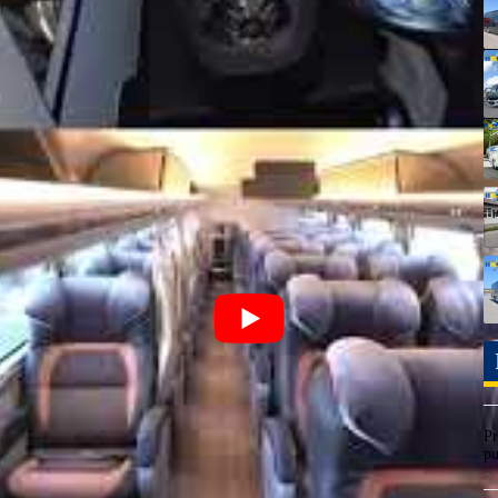
 54 nova dvospratna autobusa Marcopolo Paradiso 1800 DD,
it će se na linijama kompanije do svih glavnih gradova na
ovog autobusa, što nas uvelike ohrabruje da nastavimo
istakao je Ricardo Portolan, direktor komercijalnih operacija u
tupnim tehnološkim stavkama.
uracije 6×2 i 8×2, dio je aktuelnog programa obnove flote
elom brazilskom tržištu. Sa ukupnom dužinom od 15 metara,
 Hyper Soft krevetom i Super Soft polukrevetnim sjedištima.
ištima, WC-om, frižiderom, audio i video sistem, striming
Pr
em.
pu
3 