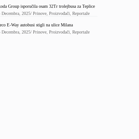
oda Group isporučila osam 32Tr trolejbusa za Teplice
5 Decembra, 2025
/
Prinove
,
Proizvođači
,
Reportaže
eco E-Way autobusi stigli na ulice Milana
6 Decembra, 2025
/
Prinove
,
Proizvođači
,
Reportaže