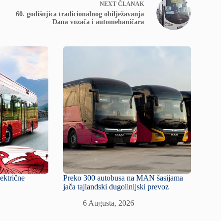
NEXT
ČLANAK
60. godišnjica tradicionalnog obilježavanja
Dana vozača i automehaničara
lektrične
Preko 300 autobusa na MAN šasijama
jača tajlandski dugolinijski prevoz
6 Augusta, 2026