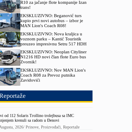
R10 za jačanje flote kompanije Izan
trans!
EKSKLUZIVNO: Beganović turs
kupio prvi novi autobus – izbor je
MAN Lion's Coach R08!
EKSKLUZIVNO: Nova kraljica u
voznom parku – Kantić Touristik
preuzeo impresivnu Setru 517 HDH
EKSKLUZIVNO: Neoplan Cityliner
N1216 HD novi član flote Euro bus
Zvornik!
EKSKLUZIVNO: Nov MAN Lion's
Coach R08 za Prevoz putnika
Zavidovići
Reportaže
vi od 112 Solaris Trollino trolejbusa sa IMC
njenjem krenuli sa radom u Đenovi
Augusta, 2026
/
Prinove
,
Proizvođači
,
Reportaže