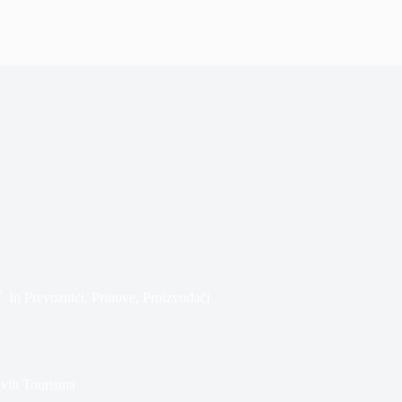
In
Prevoznici
,
Prinove
,
Proizvođači
ovih Tourisma