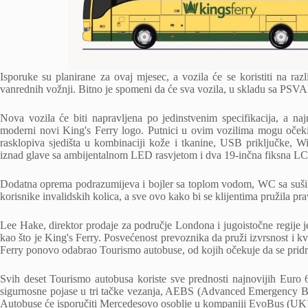
Isporuke su planirane za ovaj mjesec, a vozila će se koristiti na ra
vanrednih vožnji. Bitno je spomeni da će sva vozila, u skladu sa PSVAR, 
Nova vozila će biti napravljena po jedinstvenim specifikacija, a naj
moderni novi King's Ferry logo. Putnici u ovim vozilima mogu očekiv
rasklopiva sjedišta u kombinaciji kože i tkanine, USB priključke, Wi-F
iznad glave sa ambijentalnom LED rasvjetom i dva 19-inčna fiksna L
Dodatna oprema podrazumijeva i bojler sa toplom vodom, WC sa sušilom
korisnike invalidskih kolica, a sve ovo kako bi se klijentima pružila p
Lee Hake, direktor prodaje za područje Londona i jugoistočne regije j
kao što je King's Ferry. Posvećenost prevoznika da pruži izvrsnost i kv
Ferry ponovo odabrao Tourismo autobuse, od kojih očekuje da se pridrž
Svih deset Tourismo autobusa koriste sve prednosti najnovijih Euro 6
sigurnosne pojase u tri tačke vezanja, AEBS (
Advanced Emergency B
Autobuse će isporučiti Mercedesovo osoblje u kompaniji EvoBus (UK)