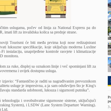
zličitim uslugama, počev od linija za National Express pa do
imati lift za invalidska kolica sa prednje strane.
noviji Tourismi će biti među prvima koji nose redizajnirani
ati luksuzne specifikacije, koje uključuju moderna Luxline
i instalaciju, unaprijeđene kontrole rasvjete i klimatizacije
CD monitora.
 za ruke, displej sa oznakom linije i već spominjani lift za
ravovremena i uvijek dostupna usluga.
e izjavio: “Fantastično je raditi sa nagrađivanim prevoznikom
alitetu usluge je impresivna, a ja sam oduševljen što je King's
avaju standarda udobnosti, luksuza i sigurnosti putnika”.
Pr
 tehnologija i sveobuhvatne sigurnosne sisteme, uključujući
pu
raking System
), i LSDW (Lane System Departure Warning).
3 
 Ltd.