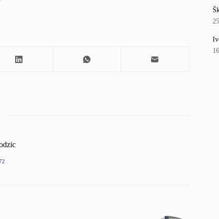
Šk
2
Iv
1
odzic
72