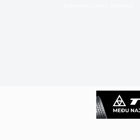
In
Prevoznici
,
Prinove
,
Proizvođači