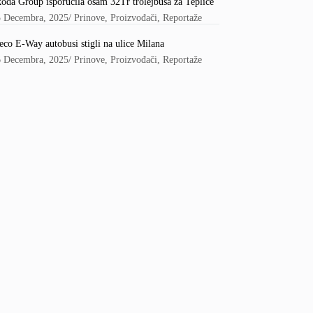
oda Group isporučila osam 32Tr trolejbusa za Teplice
5 Decembra, 2025
/
Prinove
,
Proizvođači
,
Reportaže
eco E-Way autobusi stigli na ulice Milana
6 Decembra, 2025
/
Prinove
,
Proizvođači
,
Reportaže