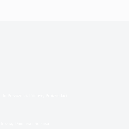
In
Prevoznici
,
Prinove
,
Proizvođači
rizara, Daimlera i Solarisa