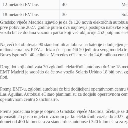
12-metarski EV bus
40
Mer
18-metarski EV bus
30
Sol
Gradsko vijeće Madrida izjavilo je da će 120 novih električnih autobu
prve polovine 2027. godine putem dva najnovija postupka nabavke k
vozila bit će dodana voznom parku koji već uključuje 452 potpuno elek
Najveći lot obuhvata 90 standardnih autobusa na baterije i dodijeljen j
miliona eura bez PDV-a. Irizar će isporučiti 50 jedinica svog modela 
Buses isporučiti 40 jedinica Mercedes eCitaro za do 24,6 miliona eura
Drugi lot koji obuhvata 30 zglobnih električnih autobusa dužine 18 met
EMT Madrid je saopštio da će ova vozila Solaris Urbino 18 biti prvi zgl
floti.
Prema EMT-u, zglobni autobusi će biti dodijeljeni operativnom centru Ca
Las Águilas. Autobusi eCitaro planirani su za dodjelu operativnom centr
operativnom centru Sanchinarro.
Prema podacima koje je objavilo Gradsko vijeće Madrida, očekuje se 
premašiti 25 posto udjela u voznom parku električnih vozila do 2027. g
domet od 400 kilometara za standardne autobuse i 320 kilometara za