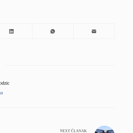
odzic
69
NEXT
ČLANAK