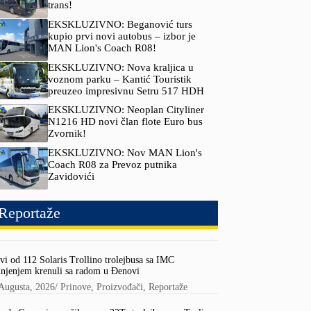
trans!
EKSKLUZIVNO: Beganović turs
kupio prvi novi autobus – izbor je
MAN Lion's Coach R08!
EKSKLUZIVNO: Nova kraljica u
voznom parku – Kantić Touristik
preuzeo impresivnu Setru 517 HDH
EKSKLUZIVNO: Neoplan Cityliner
N1216 HD novi član flote Euro bus
Zvornik!
EKSKLUZIVNO: Nov MAN Lion's
Coach R08 za Prevoz putnika
Zavidovići
Reportaže
vi od 112 Solaris Trollino trolejbusa sa IMC
njenjem krenuli sa radom u Đenovi
Augusta, 2026
/
Prinove
,
Proizvođači
,
Reportaže