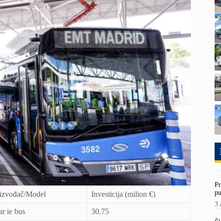
Pr
pu
izvođač/Model
Investicija (milion €)
3 
ar ie bus
30.75