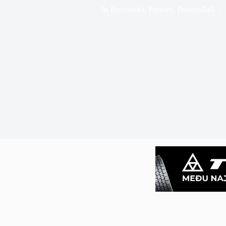
In
Prevoznici
,
Prinove
,
Proizvođači