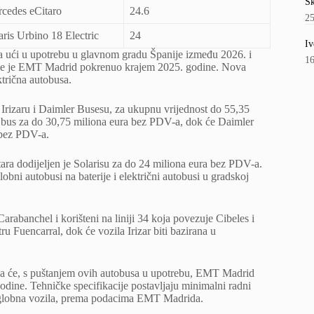
Šk
cedes eCitaro
24.6
2
aris Urbino 18 Electric
24
Iv
sa ući u upotrebu u glavnom gradu Španije između 2026. i
1
oje je EMT Madrid pokrenuo krajem 2025. godine. Nova
trična autobusa.
e Irizaru i Daimler Busesu, za ukupnu vrijednost do 55,35
ie bus za do 30,75 miliona eura bez PDV-a, dok će Daimler
 bez PDV-a.
ara dodijeljen je Solarisu za do 24 miliona eura bez PDV-a.
obni autobusi na baterije i električni autobusi u gradskoj
rabanchel i korišteni na liniji 34 koja povezuje Cibeles i
u Fuencarral, dok će vozila Irizar biti bazirana u
da će, s puštanjem ovih autobusa u upotrebu, EMT Madrid
odine. Tehničke specifikacije postavljaju minimalni radni
 zglobna vozila, prema podacima EMT Madrida.