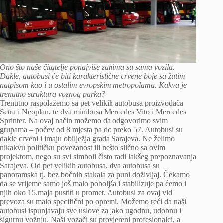
Ono što naše čitatelje ponajviše zanima su sama vozila.
Dakle, autobusi će biti karakteristične crvene boje sa žutim
natpisom kao i u ostalim evropskim metropolama. Kakva je
trenutno struktura voznog parka?
Trenutno raspolažemo sa pet velikih autobusa proizvođača
Setra i Neoplan, te dva minibusa Mercedes Vito i Mercedes
Sprinter. Na ovaj način možemo da odgovorimo svim
grupama – počev od 8 mjesta pa do preko 57. Autobusi su
dakle crveni i imaju obilježja grada Sarajeva. Ne želimo
nikakvu političku povezanost ili nešto slično sa ovim
projektom, nego su svi simboli čisto radi lakšeg prepoznavanja
Sarajeva. Od pet velikih autobusa, dva autobusa su
panoramska tj. bez bočnih stakala za puni doživljaj. Čekamo
da se vrijeme samo još malo poboljša i stabilizuje pa ćemo i
njih oko 15.maja pustiti u promet. Autobusi za ovaj vid
prevoza su malo specifični po opremi. Možemo reći da naši
autobusi ispunjavaju sve uslove za jako ugodnu, udobnu i
sigurnu vožnju. Naši vozači su provjereni profesionalci, a