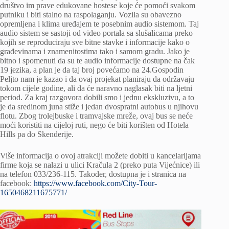
društvo im prave edukovane hostese koje će pomoći svakom
putniku i biti stalno na raspolaganju. Vozila su obavezno
opremljena i klima uređajem te posebnim audio sistemom. Taj
audio sistem se sastoji od video portala sa slušalicama preko
kojih se reproduciraju sve bitne stavke i informacije kako o
građevinama i znamenitostima tako i samom gradu. Jako je
bitno i spomenuti da su te audio informacije dostupne na čak
19 jezika, a plan je da taj broj povećamo na 24.Gospodin
Peljto nam je kazao i da ovaj projekat planiraju da održavaju
tokom cijele godine, ali da će naravno naglasak biti na ljetni
period. Za kraj razgovora dobili smo i jednu ekskluzivu, a to
je da sredinom juna stiže i jedan dvospratni autobus u njihovu
flotu. Zbog trolejbuske i tramvajske mreže, ovaj bus se neće
moći koristiti na cijeloj ruti, nego će biti korišten od Hotela
Hills pa do Skenderije.
Više informacija o ovoj atrakciji možete dobiti u kancelarijama
firme koja se nalazi u ulici Kračula 2 (preko puta Vijećnice) ili
na telefon 033/236-115. Također, dostupna je i stranica na
facebook:
https://www.facebook.com/City-Tour-
1650468211675771/