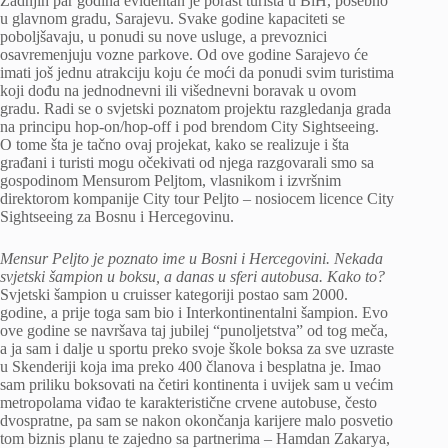
Zadnjih par godina evidentan je porast turista u BiH, posebno
u glavnom gradu, Sarajevu. Svake godine kapaciteti se
poboljšavaju, u ponudi su nove usluge, a prevoznici
osavremenjuju vozne parkove. Od ove godine Sarajevo će
imati još jednu atrakciju koju će moći da ponudi svim turistima
koji dođu na jednodnevni ili višednevni boravak u ovom
gradu. Radi se o svjetski poznatom projektu razgledanja grada
na principu hop-on/hop-off i pod brendom City Sightseeing.
O tome šta je tačno ovaj projekat, kako se realizuje i šta
građani i turisti mogu očekivati od njega razgovarali smo sa
gospodinom Mensurom Peljtom, vlasnikom i izvršnim
direktorom kompanije City tour Peljto – nosiocem licence City
Sightseeing za Bosnu i Hercegovinu.
Mensur Peljto je poznato ime u Bosni i Hercegovini. Nekada
svjetski šampion u boksu, a danas u sferi autobusa. Kako to?
Svjetski šampion u cruisser kategoriji postao sam 2000.
godine, a prije toga sam bio i Interkontinentalni šampion. Evo
ove godine se navršava taj jubilej “punoljetstva” od tog meča,
a ja sam i dalje u sportu preko svoje škole boksa za sve uzraste
u Skenderiji koja ima preko 400 članova i besplatna je. Imao
sam priliku boksovati na četiri kontinenta i uvijek sam u većim
metropolama viđao te karakteristične crvene autobuse, često
dvospratne, pa sam se nakon okončanja karijere malo posvetio
tom biznis planu te zajedno sa partnerima – Hamdan Zakarya,