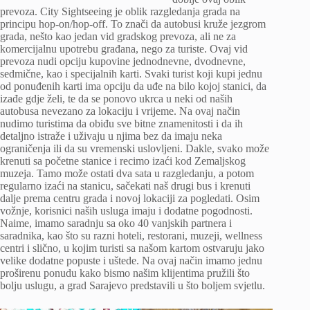
prevoza. City Sightseeing je oblik razgledanja grada na
principu hop-on/hop-off. To znači da autobusi kruže jezgrom
grada, nešto kao jedan vid gradskog prevoza, ali ne za
komercijalnu upotrebu građana, nego za turiste. Ovaj vid
prevoza nudi opciju kupovine jednodnevne, dvodnevne,
sedmične, kao i specijalnih karti. Svaki turist koji kupi jednu
od ponuđenih karti ima opciju da uđe na bilo kojoj stanici, da
izađe gdje želi, te da se ponovo ukrca u neki od naših
autobusa nevezano za lokaciju i vrijeme. Na ovaj način
nudimo turistima da obiđu sve bitne znamenitosti i da ih
detaljno istraže i uživaju u njima bez da imaju neka
ograničenja ili da su vremenski uslovljeni. Dakle, svako može
krenuti sa početne stanice i recimo izaći kod Zemaljskog
muzeja. Tamo može ostati dva sata u razgledanju, a potom
regularno izaći na stanicu, sačekati naš drugi bus i krenuti
dalje prema centru grada i novoj lokaciji za pogledati. Osim
vožnje, korisnici naših usluga imaju i dodatne pogodnosti.
Naime, imamo saradnju sa oko 40 vanjskih partnera i
saradnika, kao što su razni hoteli, restorani, muzeji, wellness
centri i slično, u kojim turisti sa našom kartom ostvaruju jako
velike dodatne popuste i uštede. Na ovaj način imamo jednu
proširenu ponudu kako bismo našim klijentima pružili što
bolju uslugu, a grad Sarajevo predstavili u što boljem svjetlu.