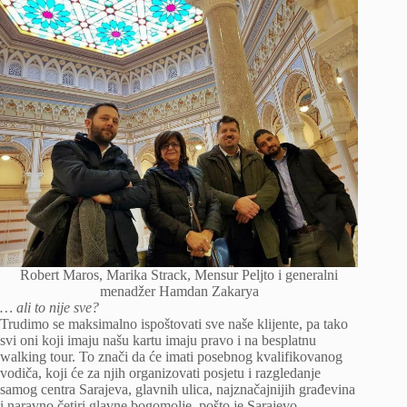
Robert Maros, Marika Strack, Mensur Peljto i generalni
menadžer Hamdan Zakarya
… ali to nije sve?
Trudimo se maksimalno ispoštovati sve naše klijente, pa tako
svi oni koji imaju našu kartu imaju pravo i na besplatnu
walking tour. To znači da će imati posebnog kvalifikovanog
vodiča, koji će za njih organizovati posjetu i razgledanje
samog centra Sarajeva, glavnih ulica, najznačajnijih građevina
i naravno četiri glavne bogomolje, pošto je Sarajevo