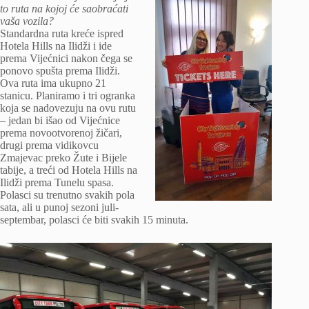
to ruta na kojoj će saobraćati
vaša vozila?
Standardna ruta kreće ispred
Hotela Hills na Ilidži i ide
prema Vijećnici nakon čega se
ponovo spušta prema Ilidži.
Ova ruta ima ukupno 21
stanicu. Planiramo i tri ogranka
koja se nadovezuju na ovu rutu
– jedan bi išao od Vijećnice
prema novootvorenoj žičari,
drugi prema vidikovcu
Zmajevac preko Žute i Bijele
tabije, a treći od Hotela Hills na
Ilidži prema Tunelu spasa.
Polasci su trenutno svakih pola
sata, ali u punoj sezoni juli-
septembar, polasci će biti svakih 15 minuta.