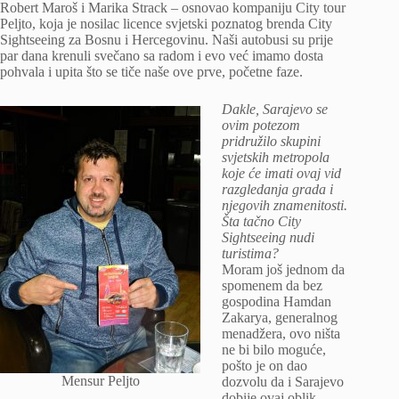
Robert Maroš i Marika Strack – osnovao kompaniju City tour
Peljto, koja je nosilac licence svjetski poznatog brenda City
Sightseeing za Bosnu i Hercegovinu. Naši autobusi su prije
par dana krenuli svečano sa radom i evo već imamo dosta
pohvala i upita što se tiče naše ove prve, početne faze.
Dakle, Sarajevo se
ovim potezom
pridružilo skupini
svjetskih metropola
koje će imati ovaj vid
razgledanja grada i
njegovih znamenitosti.
Šta tačno City
Sightseeing nudi
turistima?
Moram još jednom da
spomenem da bez
gospodina Hamdan
Zakarya, generalnog
menadžera, ovo ništa
ne bi bilo moguće,
pošto je on dao
Mensur Peljto
dozvolu da i Sarajevo
dobije ovaj oblik