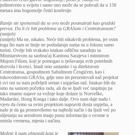
jedinstveno u svijetu i samo ono može da se pohvali da u 150
metara ima bogomolje četiri konfesije.
Ranije ste spomenuli da se ovo može posmatrati kao gradski
prevoz. Da li će biti problema sa GRASom i Centrotransom?
(smijeh)
(smijeh) Ma ne, nikako. Neće biti nikakvih problema, jer osim
toga što nam se linije ne podudaraju nama su u fokusu samo
turisti. Ovdje bih svakako istakao odličnu saradnju sa
Ministarstvom za saobraćaj Kantona Sarajeva i ministrom
Mujom Fišom, koji je pomogao u rješavanju svih potrebnih
dozvola i licenci. Imali smo sastanke i sa direktorom
Centrotransa, gospodinom Safudinom Čengićem, kao i
rukovodstvom GRASa, gdje smo im prezentovali naš projekat
i svi oni su nam poželjeli sretan i uspješan rad. Istakao bih da
smo na samom početku rada, ali da se ljudi već raspituju pa
tako imamo najave za vožnje koje dolaze iz Norveške,
Mađarske, Hong Konga i tako dalje. Ovo nam daje nadu i
vjeru da ćemo sa ovim projektom napraviti dosta uspjeha, a
naše je da ga promovišemo na najbolji način i da ljudi već po
slijetanju na aerodrom imaju punu informaciju o ovome u
smislu vremena, mjesta i načina.
Možete li nam objasniti koja je