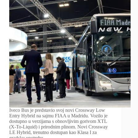
Iveco Bus je predstavio svoj novi Crossway Low
Entry Hybrid na sajmu FIAA u Madridu. Vozilo je
dostupno u verzijama s obnovljivim gorivom XTL
(X-To-Liquid) i prirodnim plinom. Novi Crossway
LE Hybrid, trenutno dostupan kao Klasa I za
gradsku upotrebu…