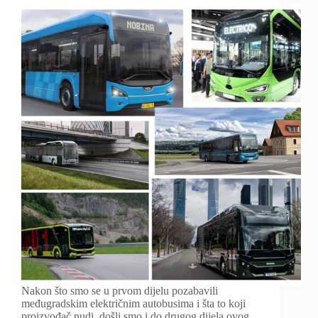
Nakon što smo se u prvom dijelu pozabavili
međugradskim električnim autobusima i šta to koji
proizvođač nudi, došli smo i do drugog dijela ovog