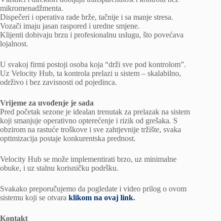
mikromenadžmenta.
Dispečeri i operativa rade brže, tačnije i sa manje stresa.
Vozači imaju jasan raspored i uredne smjene.
Klijenti dobivaju brzu i profesionalnu uslugu, što povećava
lojalnost.
U svakoj firmi postoji osoba koja “drži sve pod kontrolom”.
Uz Velocity Hub, ta kontrola prelazi u sistem – skalabilno,
održivo i bez zavisnosti od pojedinca.
Vrijeme za uvođenje je sada
Pred početak sezone je idealan trenutak za prelazak na sistem
koji smanjuje operativno opterećenje i rizik od grešaka. S
obzirom na rastuće troškove i sve zahtjevnije tržište, svaka
optimizacija postaje konkurentska prednost.
Velocity Hub se može implementirati brzo, uz minimalne
obuke, i uz stalnu korisničku podršku.
Svakako preporučujemo da pogledate i video prilog o ovom
sistemu koji se otvara
klikom na ovaj link
.
Kontakt