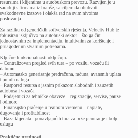
resursima i klijentima u autobuskom prevozu. Razvijen je u
saradnji s firmama iz branše, sa ciljem da obuhvati
svakodnevne izazove i olakša rad na svim nivoima
poslovanja.
Za razliku od generičkih softverskih rješenja, Velocity Hub je
fokusiran isključivo na autobuski sektor – što ga čini
jednostavnim za implementaciju, intuitivnim za korištenje i
prilagođenim stvarnim potrebama.
Ključne funkcionalnosti uključuju:
– Centralizovan pregled svih tura – po vozilu, vozaču ili
datumu
– Automatsko generisanje predračuna, računa, avansnih uplata
i putnih naloga
– Raspored resursa s jasnim prikazom slobodnih i zauzetih
autobusa i vozača
– Podsjetnici za tehničke obaveze – registracije, servise, pauze
i odmore
– Finansijsko praćenje u realnom vremenu – naplate,
dugovanja i profitabilnost
– Baza klijenata i ponavljajućih tura za brže planiranje i bolju
uslugu
Praktične prednosti