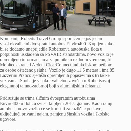
Kompaniji Roberts Travel Group isporučen je još jedan
visokokvalitetni dvospratni autobus Enviro400. Kupljen kako
bi se dodatno unaprijedila Robertsova autobuska flota u
potpunosti usklađena sa PSVAIR standardima, novo vozilo je
opremljeno informacijama za putnike u realnom vremenu, tri
Mobitec ekrana i Ardent ClearConnect indukcijskom petljom
za osobe oštećenog sluha. Vozilo je dugo 11,5 metara i ima 85
Lazzerini Pratico sjedišta opremljenih pojasevima s tri tačke
vezivanja. Spolja je visokokvalitetno završen u Robertsovoj
elegantnoj tamno-srebrnoj boji s aluminijskim felgama.
Pridružuje se trima sličnim dvospratnim autobusima
Enviro400 u floti, a svi su kupljeni 2017. godine. Kao i raniji
autobusi, novo vozilo će se koristiti za različite poslove,
uključujući privatni najam, zamjenu šinskih vozila i školske
ugovore.