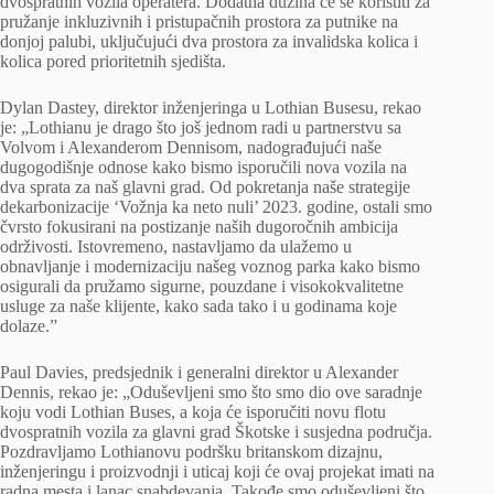
dvospratnih vozila operatera. Dodatna dužina će se koristiti za
pružanje inkluzivnih i pristupačnih prostora za putnike na
donjoj palubi, uključujući dva prostora za invalidska kolica i
kolica pored prioritetnih sjedišta.
Dylan Dastey, direktor inženjeringa u Lothian Busesu, rekao
je: „Lothianu je drago što još jednom radi u partnerstvu sa
Volvom i Alexanderom Dennisom, nadograđujući naše
dugogodišnje odnose kako bismo isporučili nova vozila na
dva sprata za naš glavni grad. Od pokretanja naše strategije
dekarbonizacije ‘Vožnja ka neto nuli’ 2023. godine, ostali smo
čvrsto fokusirani na postizanje naših dugoročnih ambicija
održivosti. Istovremeno, nastavljamo da ulažemo u
obnavljanje i modernizaciju našeg voznog parka kako bismo
osigurali da pružamo sigurne, pouzdane i visokokvalitetne
usluge za naše klijente, kako sada tako i u godinama koje
dolaze.”
Paul Davies, predsjednik i generalni direktor u Alexander
Dennis, rekao je: „Oduševljeni smo što smo dio ove saradnje
koju vodi Lothian Buses, a koja će isporučiti novu flotu
dvospratnih vozila za glavni grad Škotske i susjedna područja.
Pozdravljamo Lothianovu podršku britanskom dizajnu,
inženjeringu i proizvodnji i uticaj koji će ovaj projekat imati na
radna mesta i lanac snabdevanja. Takođe smo oduševljeni što