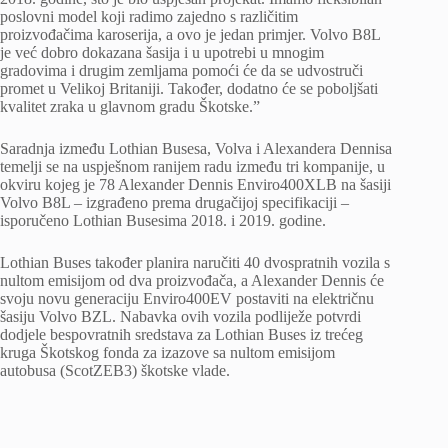
poslovni model koji radimo zajedno s različitim
proizvođačima karoserija, a ovo je jedan primjer. Volvo B8L
je već dobro dokazana šasija i u upotrebi u mnogim
gradovima i drugim zemljama pomoći će da se udvostruči
promet u Velikoj Britaniji. Također, dodatno će se poboljšati
kvalitet zraka u glavnom gradu Škotske.”
Saradnja između Lothian Busesa, Volva i Alexandera Dennisa
temelji se na uspješnom ranijem radu između tri kompanije, u
okviru kojeg je 78 Alexander Dennis Enviro400XLB na šasiji
Volvo B8L – izgrađeno prema drugačijoj specifikaciji –
isporučeno Lothian Busesima 2018. i 2019. godine.
Lothian Buses također planira naručiti 40 dvospratnih vozila s
nultom emisijom od dva proizvođača, a Alexander Dennis će
svoju novu generaciju Enviro400EV postaviti na električnu
šasiju Volvo BZL. Nabavka ovih vozila podliježe potvrdi
dodjele bespovratnih sredstava za Lothian Buses iz trećeg
kruga Škotskog fonda za izazove sa nultom emisijom
autobusa (ScotZEB3) škotske vlade.