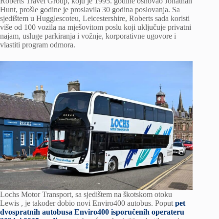
Roberts Travel Group, koju je 1995. godine osnovao Jonathan
Hunt, prošle godine je proslavila 30 godina poslovanja. Sa
sjedištem u Hugglescoteu, Leicestershire, Roberts sada koristi
više od 100 vozila na mješovitom poslu koji uključuje privatni
najam, usluge parkiranja i vožnje, korporativne ugovore i
vlastiti program odmora.
Lochs Motor Transport, sa sjedištem na škotskom otoku
Lewis , je također dobio novi Enviro400 autobus. Poput
pet
dvospratnih autobusa Enviro400 isporučenih operateru