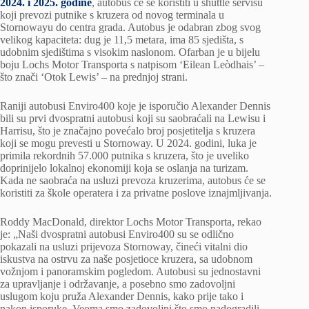
2024. i 2025. godine
, autobus će se koristiti u shuttle servisu
koji prevozi putnike s kruzera od novog terminala u
Stornowayu do centra grada. Autobus je odabran zbog svog
velikog kapaciteta: dug je 11,5 metara, ima 85 sjedišta, s
udobnim sjedištima s visokim naslonom. Ofarban je u bijelu
boju Lochs Motor Transporta s natpisom ‘Eilean Leòdhais’ –
što znači ‘Otok Lewis’ – na prednjoj strani.
Raniji autobusi Enviro400 koje je isporučio Alexander Dennis
bili su prvi dvospratni autobusi koji su saobraćali na Lewisu i
Harrisu, što je značajno povećalo broj posjetitelja s kruzera
koji se mogu prevesti u Stornoway. U 2024. godini, luka je
primila rekordnih 57.000 putnika s kruzera, što je uveliko
doprinijelo lokalnoj ekonomiji koja se oslanja na turizam.
Kada ne saobraća na usluzi prevoza kruzerima, autobus će se
koristiti za škole operatera i za privatne poslove iznajmljivanja.
Roddy MacDonald, direktor Lochs Motor Transporta, rekao
je: „Naši dvospratni autobusi Enviro400 su se odlično
pokazali na usluzi prijevoza Stornoway, čineći vitalni dio
iskustva na ostrvu za naše posjetioce kruzera, sa udobnom
vožnjom i panoramskim pogledom. Autobusi su jednostavni
za upravljanje i održavanje, a posebno smo zadovoljni
uslugom koju pruža Alexander Dennis, kako prije tako i
nakon isporuke. Veoma smo zadovoljni što smo nadogradili