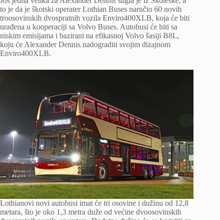
Još jedna velika za Alexander Dennis stigla je iz Škoteske, a
to je da je škotski operater Lothian Buses naručio 60 novih
troosovinskih dvospratnih vozila Enviro400XLB, koja će biti
urađena u kooperaciji sa Volvo Buses. Autobusi će biti sa
niskim emisijama i bazirani na efikasnoj Volvo šasiji B8L,
koju će Alexander Dennis nadograditi svojim dizajnom
Enviro400XLB.
Lothianovi novi autobusi imat će tri osovine i dužinu od 12,8
metara, što je oko 1,3 metra duže od većine dvoosovinskih