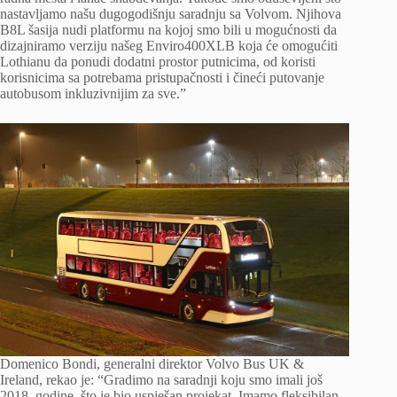
nastavljamo našu dugogodišnju saradnju sa Volvom. Njihova
B8L šasija nudi platformu na kojoj smo bili u mogućnosti da
dizajniramo verziju našeg Enviro400XLB koja će omogućiti
Lothianu da ponudi dodatni prostor putnicima, od koristi
korisnicima sa potrebama pristupačnosti i čineći putovanje
autobusom inkluzivnijim za sve.”
Domenico Bondi, generalni direktor Volvo Bus UK &
Ireland, rekao je: “Gradimo na saradnji koju smo imali još
2018. godine, što je bio uspješan projekat. Imamo fleksibilan