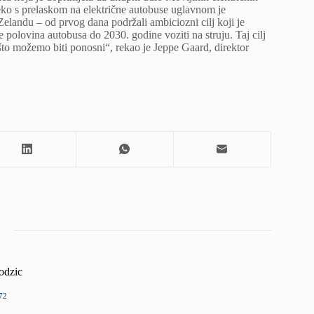
leko s prelaskom na električne autobuse uglavnom je
 Zelandu – od prvog dana podržali ambiciozni cilj koji je
 polovina autobusa do 2030. godine voziti na struju. Taj cilj
to možemo biti ponosni“, rekao je Jeppe Gaard, direktor
odzic
72