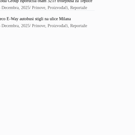
oda Group isporučila osam 32Tr trolejbusa za Teplice
5 Decembra, 2025
/
Prinove
,
Proizvođači
,
Reportaže
eco E-Way autobusi stigli na ulice Milana
6 Decembra, 2025
/
Prinove
,
Proizvođači
,
Reportaže