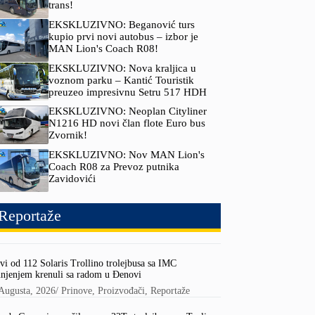
trans!
EKSKLUZIVNO: Beganović turs
kupio prvi novi autobus – izbor je
MAN Lion's Coach R08!
EKSKLUZIVNO: Nova kraljica u
voznom parku – Kantić Touristik
preuzeo impresivnu Setru 517 HDH
EKSKLUZIVNO: Neoplan Cityliner
N1216 HD novi član flote Euro bus
Zvornik!
EKSKLUZIVNO: Nov MAN Lion's
Coach R08 za Prevoz putnika
Zavidovići
Reportaže
vi od 112 Solaris Trollino trolejbusa sa IMC
njenjem krenuli sa radom u Đenovi
Augusta, 2026
/
Prinove
,
Proizvođači
,
Reportaže