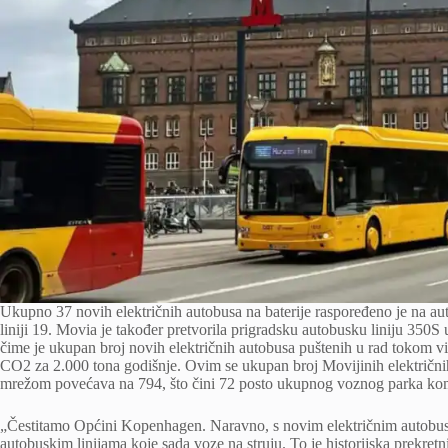
Ukupno 37 novih električnih autobusa na baterije raspoređeno je na aut
liniji 19. Movia je također pretvorila prigradsku autobusku liniju 350S
čime je ukupan broj novih električnih autobusa puštenih u rad tokom vi
CO2 za 2.000 tona godišnje. Ovim se ukupan broj Movijinih električni
mrežom povećava na 794, što čini 72 posto ukupnog voznog parka ko
„Čestitamo Općini Kopenhagen. Naravno, s novim električnim autobusi
autobuskim linijama koje sada voze na struju. To je historijska prekretn