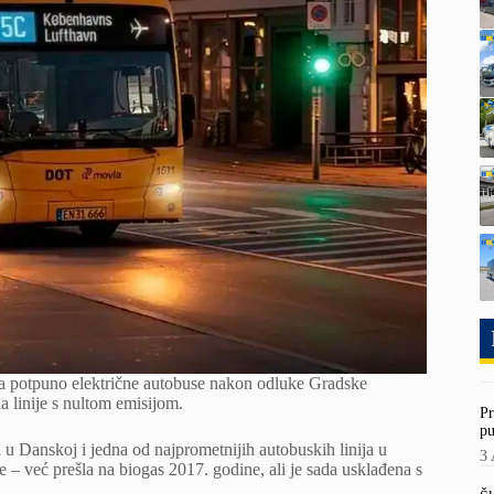
 na potpuno električne autobuse nakon odluke Gradske
 linije s nultom emisijom.
Pr
pu
a u Danskoj i jedna od najprometnijih autobuskih linija u
3 
e – već prešla na biogas 2017. godine, ali je sada usklađena s