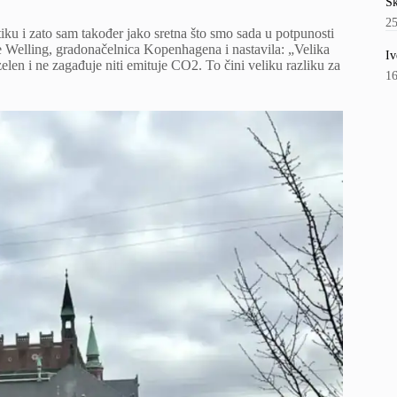
Šk
2
tiku i zato sam također jako sretna što smo sada u potpunosti
ie Welling, gradonačelnica Kopenhagena i nastavila: „Velika
Iv
elen i ne zagađuje niti emituje CO2. To čini veliku razliku za
1