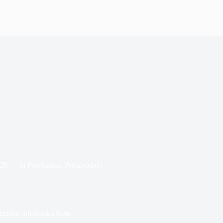
026
In
Prevoznici
,
Proizvođači
tričnu autobusku flotu