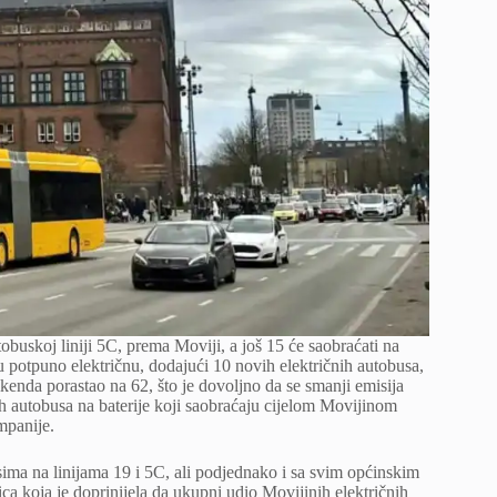
obuskoj liniji 5C, prema Moviji, a još 15 će saobraćati na
 u potpuno električnu, dodajući 10 novih električnih autobusa,
kenda porastao na 62, što je dovoljno da se smanji emisija
h autobusa na baterije koji saobraćaju cijelom Movijinom
mpanije.
ma na linijama 19 i 5C, ali podjednako i sa svim općinskim
ica koja je doprinijela da ukupni udio Movijinih električnih