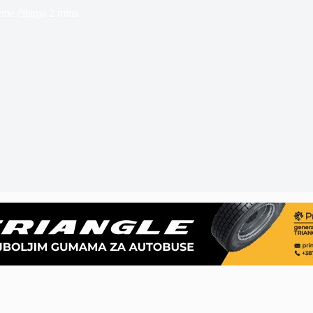
eme čitanja
2 mins