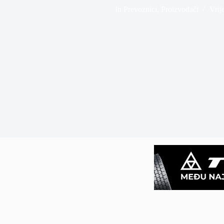
In
Prevoznici
,
Proizvođači
Vrij