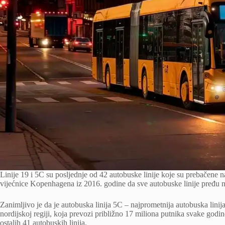
Linije 19 i 5C su posljednje od 42 autobuske linije koje su prebačene
vijećnice Kopenhagena iz 2016. godine da sve autobuske linije pređu na
Zanimljivo je da je autobuska linija 5C – najprometnija autobuska linij
nordijskoj regiji, koja prevozi približno 17 miliona putnika svake godin
ostalih 41 autobuskih linija.