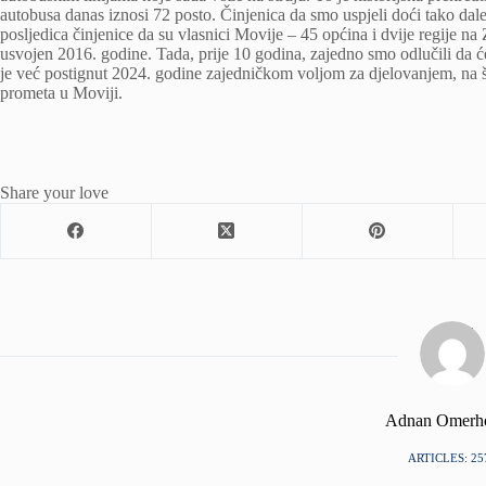
autobusa danas iznosi 72 posto. Činjenica da smo uspjeli doći tako da
posljedica činjenice da su vlasnici Movije – 45 općina i dvije regije na
usvojen 2016. godine. Tada, prije 10 godina, zajedno smo odlučili da će
je već postignut 2024. godine zajedničkom voljom za djelovanjem, na š
prometa u Moviji.
Share your love
Adnan Omerh
ARTICLES: 25