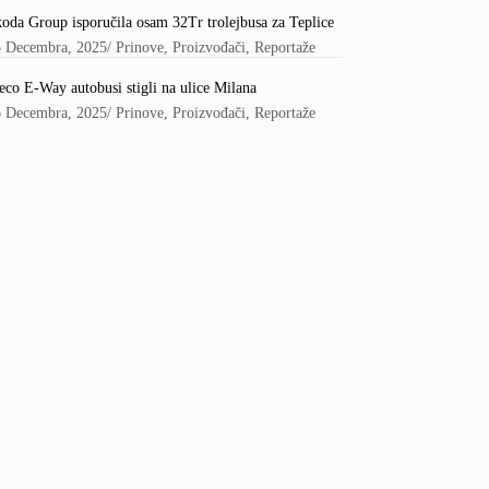
oda Group isporučila osam 32Tr trolejbusa za Teplice
5 Decembra, 2025
/
Prinove
,
Proizvođači
,
Reportaže
eco E-Way autobusi stigli na ulice Milana
6 Decembra, 2025
/
Prinove
,
Proizvođači
,
Reportaže