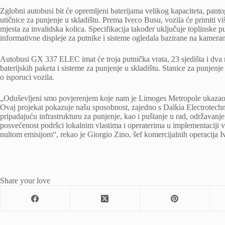
Zglobni autobusi bit će opremljeni baterijama velikog kapaciteta, pan
utičnice za punjenje u skladištu. Prema Iveco Busu, vozila će primiti v
mjesta za invalidska kolica. Specifikacija također uključuje toplinske
informativne displeje za putnike i sisteme ogledala bazirane na kamera
Autobusi GX 337 ELEC imat će troja putnička vrata, 23 sjedišta i dva mj
baterijskih paketa i sisteme za punjenje u skladištu. Stanice za punjen
o isporuci vozila.
„Oduševljeni smo povjerenjem koje nam je Limoges Metropole ukazao k
Ovaj projekat pokazuje našu sposobnost, zajedno s Dalkia Electrotechni
pripadajuću infrastrukturu za punjenje, kao i puštanje u rad, održavan
posvećenost podršci lokalnim vlastima i operaterima u implementaciji v
nultom emisijom“, rekao je Giorgio Zino, šef komercijalnih operacija 
Share your love