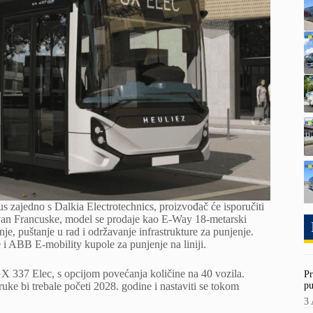
 zajedno s Dalkia Electrotechnics, proizvođač će isporučiti
van Francuske, model se prodaje kao E-Way 18-metarski
je, puštanje u rad i održavanje infrastrukture za punjenje.
e i ABB E-mobility kupole za punjenje na liniji.
X 337 Elec, s opcijom povećanja količine na 40 vozila.
Pr
pu
e bi trebale početi 2028. godine i nastaviti se tokom
3 