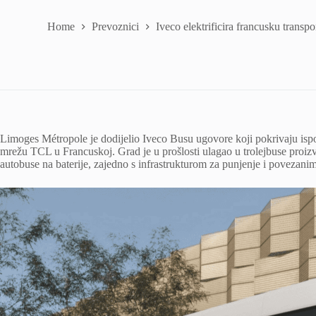
Home
Prevoznici
Iveco elektrificira francusku tran
Limoges Métropole je dodijelio Iveco Busu ugovore koji pokrivaju ispo
mrežu TCL u Francuskoj. Grad je u prošlosti ulagao u trolejbuse proi
autobuse na baterije, zajedno s infrastrukturom za punjenje i povezan