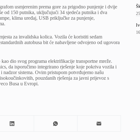
Šk
tografom usmjerenim prema gore za prigodno punjenje i dvije
iše od 150 putnika, uključujući 34 sjedeća putnika i dva
2
 pumpe, klima uređaj, USB priključke za punjenje,
ma.
Iv
1
esta za invalidska kolica. Vozila će koristiti sedam
je standardnih autobusa bit će nabavljene odvojeno od ugovora
ao dio svog programa elektrifikacije transportne mreže.
cs, da isporučimo integrirano rješenje koje pokriva vozila i
je i nadzor sistema. Ovim pristupom potvrđujemo našu
isokoučinkovitih, pouzdanih rješenja za javni prijevoz s
Iveco Busa u Evropi.