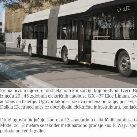
Prema prvom ugovoru, dodijeljenom konzorciju koji predvodi Iveco Bus
između 20 i 45 zglobnih električnih autobusa GX 437 Elec Linium. Iz
autobus na baterije. Ugovor također pokriva dimenzioniranje, postavljan
Dalkia Electrotechnics će obezbijediti električnu infrastrukturu, punjač
Drugi ugovor uključuje isporuku 13 standardnih električnih autobusa G
Model od 12 metara se također međunarodno prodaje kao E-Way. Isporuk
perioda od četiri godine.