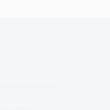
In
Prevoznici
,
Prinove
,
Proizvođači
režu Limoges Métropole