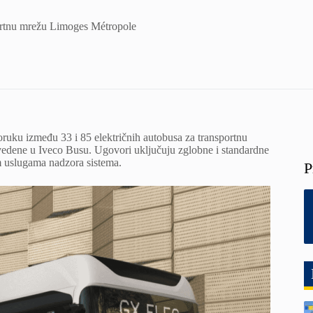
sportnu mrežu Limoges Métropole
ruku između 33 i 85 električnih autobusa za transportnu
zvedene u Iveco Busu. Ugovori uključuju zglobne i standardne
im uslugama nadzora sistema.
P