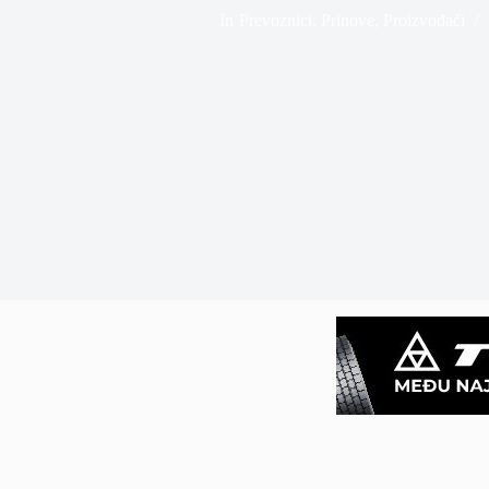
In
Prevoznici
,
Prinove
,
Proizvođači