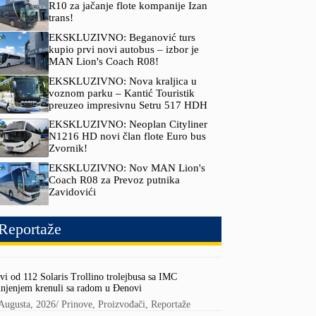
R10 za jačanje flote kompanije Izan
trans!
EKSKLUZIVNO: Beganović turs
kupio prvi novi autobus – izbor je
MAN Lion's Coach R08!
EKSKLUZIVNO: Nova kraljica u
voznom parku – Kantić Touristik
preuzeo impresivnu Setru 517 HDH
EKSKLUZIVNO: Neoplan Cityliner
N1216 HD novi član flote Euro bus
Zvornik!
EKSKLUZIVNO: Nov MAN Lion's
Coach R08 za Prevoz putnika
Zavidovići
Reportaže
vi od 112 Solaris Trollino trolejbusa sa IMC
njenjem krenuli sa radom u Đenovi
Augusta, 2026
/
Prinove
,
Proizvođači
,
Reportaže