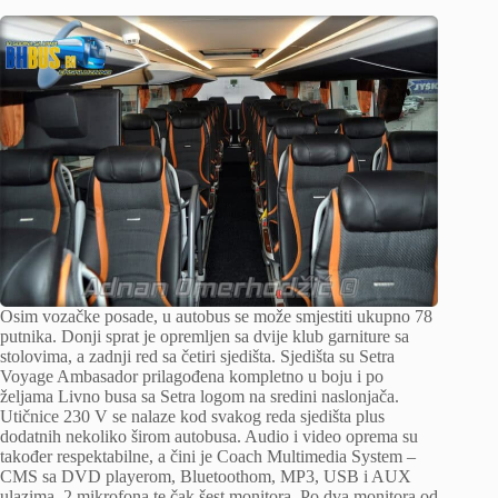
Osim vozačke posade, u autobus se može smjestiti ukupno 78
putnika. Donji sprat je opremljen sa dvije klub garniture sa
stolovima, a zadnji red sa četiri sjedišta. Sjedišta su Setra
Voyage Ambasador prilagođena kompletno u boju i po
željama Livno busa sa Setra logom na sredini naslonjača.
Utičnice 230 V se nalaze kod svakog reda sjedišta plus
dodatnih nekoliko širom autobusa. Audio i video oprema su
također respektabilne, a čini je Coach Multimedia System –
CMS sa DVD playerom, Bluetoothom, MP3, USB i AUX
ulazima, 2 mikrofona te čak šest monitora. Po dva monitora od