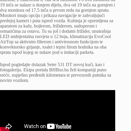
19 inča se nalaze u donjem dijelu, dva od 19 inča na gornjem i
dva monitora od 17,5 inča u prvom redu na gornjem spratu.
Monitori imaju opciju i prikaza navigacije te zahvaljujući
prednjoj kameri i puta ispred vozila. Kuhinja je opremljena sa
aparatom za kafu, bojlerom, frižiderom, sudoperom i
ormarićima za ostavu. Tu su još i dodatni frižider, unutrašnja
LED ambijentalna rasvjeta u 12 boja, klimatizacija EvoCool
AirTop sa aktivnim filterom i antivirusnom funkcijom te
konvektorsko grijanje, toalet i tepisi širom hodnika na oba
sprata ispod kojeg se nalaze pod u imitaciji parketa.
Ispod pogledajte dolazak Setre 531 DT novoj kući, kao i
fotogaleriju. Ekipa portala BHBus.ba želi kompaniji puno
sreće, uspješno pređenih kilometara te prevezenih putnika sa
novim vozilom.