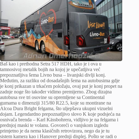
Baš kao i prethodna Setra 517 HDH, tako je i ova u
tamnosivoj metalik bojih na kojoj je upečatljiva već
prepoznatljiva šema Livno busa – livanjski divlji konj.
Međutim, za razliku od dosadašnjih šema na autobusima gdje
je konj prikazan u trkaćem položaju, ovaj put je konj propet na
zadnje noge što također vidimo premijerno. Zbog dizajna
autobusa sve tri osovine su opremljene sa Continental
gumama u dimenziji 315/80 R22.5, koje su montirane na
Alcoa Dura Bright felgama, što uljepšava ukupni vizuelni
dojam. Legendardno prepoznatljivo slovo K koje podsjeća na
osnivača brenda – Karl Kässbohrera, vidljivo je na felgama i
prednjoj maski te volanu. Govoreći o vanjskom izgledu
primjetno je da nema klasičnih retrovizora, nego da je tu
sistem kamera kao i Hanover prednji displej. Pošto se radi o