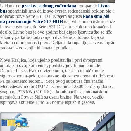
U članku o
proslavi sedmog rođendana
kompanije
Livno
bus
spominjali smo da je svojevrsan rođendanski poklon bio i
dolazak nove Setre 531 DT. Krajem augusta
kada smo bili
na preuzimanju Setre 517 HDH
najavili smo da uskoro stiže
i nova custom-made Setra 531 DT, a u petak se to konačno i
desilo. Livno bus je ove godine baš digao ljestvicu što se tiče
voznog parka sa dodavanjem dva Setra autobusa koja su
kreirana u potpunosti prema željama kompanije, a sve na opšte
zadovoljstvo svojih klijenata i putnika.
Nova Kraljica, koja ujedno predstavlja i prvi dvospratni
autobus u ovoj kompaniji, predstavlja vrhunac ponude
Daimler buses. Kako u vizuelnom, tako i u tehničkom te
sigurnosnom aspektu, a naravno nije zanemarena ni udobnost.
Pa da krenemo redom… Srce ovog autobusa čini snažni
Mercedesov motor OM471 zapremine 12809 ccm koji donosi
snagu od 375 kW (510 KS) u kombinaciji sa automatskim
mjenjačem Power Shift sa osam brzina. Naravno, vozilo
ispunjava aktuelne Euro 6E norme ispušnih gasova.