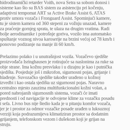
hidrodinamički retarder Voith, nova Setra sa sobom donosi i
sisteme kao što su BAS sistem za asistenciju pri kočenju,
adaptivni tempomat ART sa Active Brake Assist 6, ATAS
protiv umora vozača i Fronguard Assist. Spominjući kamere,
tu je sistem kamera od 360 stepeni za vožnju unazad, kamere
za praćenje gornjeg sprata, te ulaza na drugim vratima. Radi
bolje aerodinamike i potrošnje goriva, vozilo ima automatsko
spuštanje voznog nivoa karoserije na brzini većoj od 78 km/h i
ponovno podizanje na manje ili 60 km/h.
Prelazimo polako i u unutrašnjost vozila. Vozačevo sjedište
proizvođača Isringhausen je rotirajuće sa naslonima za ruke sa
obje strane. Ima kožnu presvlaku i u dizajnu je kao i putnička
sjedišta. Posjeduje još i mikrofon, sigurnosni pojas, grijanje i
hlađenje. Suvozačko sjedište također urađeno u kožnoj
izvedbi i kao ostala sjedišta uz sigurnosni pojas. Naravno
centralno mjesto zauzima multifunkcionalni kožni volan, a
pored nabrojanih sigurnosnih sistema, vozači će imati
prednosti i od navigacije te odvojene klime za vozačku posadu
i sefa. Livno bus nije štedio kada je u pitanju komfor vozača,
jer je i prostor za odmor vozačke posade urađen u luksuznoj
verziji koja podrazumijeva klimatiziran prostor sa dodatnim
grijanjem, telefonskom vezom i dušekom koji je grijan na
struju.