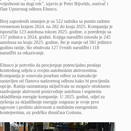
vrijednosti na dugi rok”, izjavio je Peter Bijvelds, osnivač i
član Upravnog odbora Ebusco.
Broj zaposlenih smanjen je sa 522 radnika sa punim radnim
vremenom krajem 2024. na 282 do kraja 2025. Kompanija je
isporučila 123 autobusa tokom 2025. godine, u poređenju sa
157 jedinica u 2024. godini. Knjiga narudžbi iznosila je 245
autobusa na kraju 2025. godine, što je manje od 581 jedinice
godinu ranije, što obuhvata 127 čvrstih narudžbi i 118
narudžbi za otkazivanje.
Ebusco je potvrdio da procjenjuje potencijalnu prodaju
kontrolnog udjela u svojim autobuskim aktivnostima.
Kompanija je osnovala poseban odbor za transakcije
sastavljen od članova nadzornog odbora kako bi procijenila
opcije. Ranija razmatranja uključivala su moguće strukturno
razdvajanje aktivnosti proizvodnje autobusa i segmenta
skladištenja energije kompanije. U 2025. godini, odjel za
rješenja za skladištenje energije osigurao je svoje prve
ugovore i proširio aktivnosti u mobilnim energetskim
kontejnerima, uz podršku dioničara Gotiona.