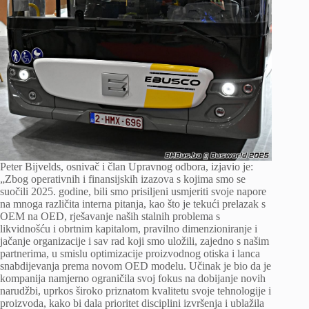
Peter Bijvelds, osnivač i član Upravnog odbora, izjavio je:
„Zbog operativnih i finansijskih izazova s ​​kojima smo se
suočili 2025. godine, bili smo prisiljeni usmjeriti svoje napore
na mnoga različita interna pitanja, kao što je tekući prelazak s
OEM na OED, rješavanje naših stalnih problema s
likvidnošću i obrtnim kapitalom, pravilno dimenzioniranje i
jačanje organizacije i sav rad koji smo uložili, zajedno s našim
partnerima, u smislu optimizacije proizvodnog otiska i lanca
snabdijevanja prema novom OED modelu. Učinak je bio da je
kompanija namjerno ograničila svoj fokus na dobijanje novih
narudžbi, uprkos široko priznatom kvalitetu svoje tehnologije i
proizvoda, kako bi dala prioritet disciplini izvršenja i ublažila