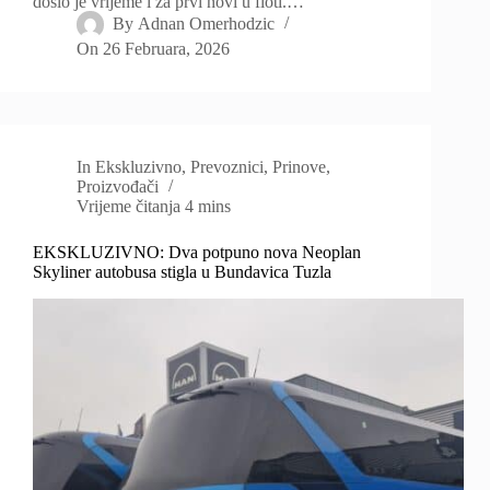
došlo je vrijeme i za prvi novi u floti.…
By
Adnan Omerhodzic
On
26 Februara, 2026
In
Ekskluzivno
,
Prevoznici
,
Prinove
,
Proizvođači
Vrijeme čitanja
4 mins
EKSKLUZIVNO: Dva potpuno nova Neoplan
Skyliner autobusa stigla u Bundavica Tuzla