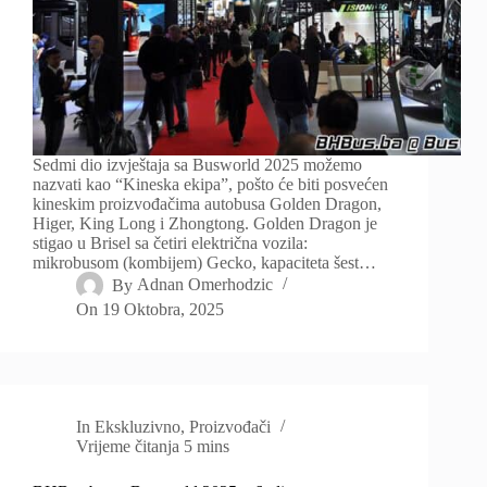
Sedmi dio izvještaja sa Busworld 2025 možemo
nazvati kao “Kineska ekipa”, pošto će biti posvećen
kineskim proizvođačima autobusa Golden Dragon,
Higer, King Long i Zhongtong. Golden Dragon je
stigao u Brisel sa četiri električna vozila:
mikrobusom (kombijem) Gecko, kapaciteta šest…
By
Adnan Omerhodzic
On
19 Oktobra, 2025
In
Ekskluzivno
,
Proizvođači
Vrijeme čitanja
5 mins