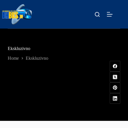
Skip
to
content
Ekskluzivno
Home
Ekskluzivno