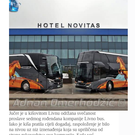
Jučer je u kišovitom Livnu održana svečanost
proslave sedmog rođendana kompanije Livno bus.
Iako je kiša pratila cijeli događaj, raspoloženje je bilo
na nivou uz niz iznenađenja koja su upriličena od
strane rukovodstva ove kompanije. Sada već