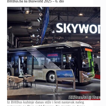
BHBus.ba na Busworld 2025 – 6. dio
Iz BHBus kuhinje danas stiže i šesti nastavak našeg