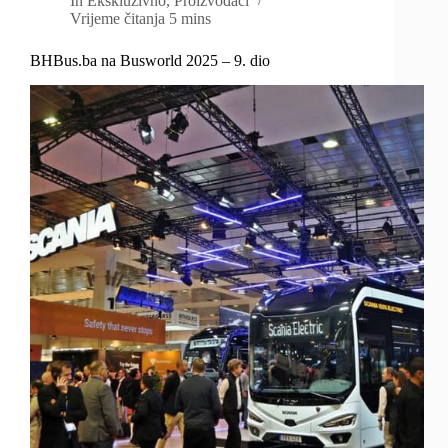
In
Ekskluzivno
,
Proizvođači
Vrijeme čitanja
5 mins
BHBus.ba na Busworld 2025 – 9. dio