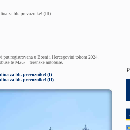
dina za bh. prevoznike! (III)
prvi put registrovana u Bosni i Hercegovini tokom 2024.
tobuse te M2G – terenske autobuse.
P
dina za bh. prevoznike! (I)
dina za bh. prevoznike! (II)