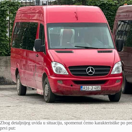
Zbog detaljnijeg uvida u situaciju, spomenut ćemo karakteristike po pr
prvi put: