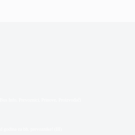
us Info
,
Prevoznici
,
Prinove
,
Proizvođači
d godina za bh. prevoznike! (III)