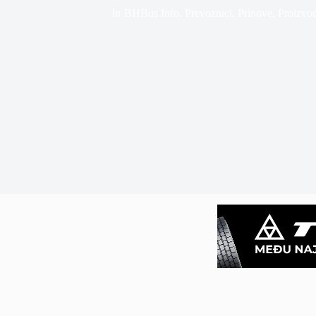
In
BHBus Info
,
Prevoznici
,
Prinove
,
Proizvo