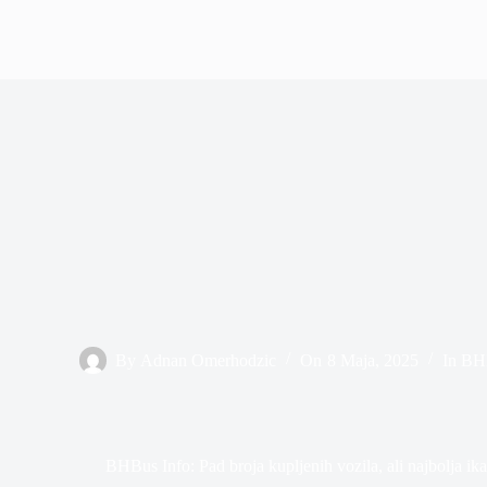
By
Adnan Omerhodzic
On
8 Maja, 2025
In
BHB
BHBus Info: Pad broja kupljenih vozila, ali najbolja ika