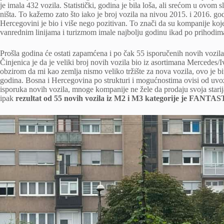
je imala 432 vozila. Statistički, godina je bila loša, ali srećom u ovom 
ništa. To kažemo zato što iako je broj vozila na nivou 2015. i 2016. go
Hercegovini je bio i više nego pozitivan. To znači da su kompanije koje
vanrednim linijama i turizmom imale najbolju godinu ikad po prihodim
Prošla godina će ostati zapamćena i po čak 55 isporučenih novih vozila,
Činjenica je da je veliki broj novih vozila bio iz asortimana Mercedes/I
obzirom da mi kao zemlja nismo veliko tržište za nova vozila, ovo je bit
godina. Bosna i Hercegovina po strukturi i mogućnostima ovisi od uvoz
isporuka novih vozila, mnoge kompanije ne žele da prodaju svoja starij
ipak
rezultat od 55 novih vozila iz M2 i M3 kategorije je FANT