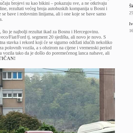
slučaju brojevi su kao bikini – pokazuju sve, a ne otkrivaju
Šk
dine, rezultati većeg broja autobuskih kompanija u Bosni i
2
 se bave i redovnim linijama, ali i one koje se bave samo
a.
Iv
1
 što je najbolji rezultat ikad za Bosnu i Hercegovinu.
veco/Fiat/Ford tj. segment 20 sjedišta, ali novo je novo. S
na stavka i rekord koji će se sigurno održati idućih nekoliko
a polovnih vozila, a s obzirom na cijene i vremenski period
a vozila tako da je došlo do poremećenog lanca nabave, ali
ASTIČAN!