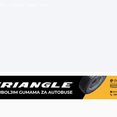
đači
Vrijeme čitanja
7 mins