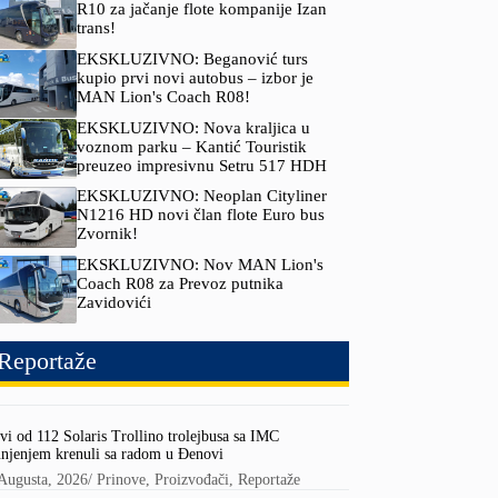
R10 za jačanje flote kompanije Izan
trans!
EKSKLUZIVNO: Beganović turs
kupio prvi novi autobus – izbor je
MAN Lion's Coach R08!
EKSKLUZIVNO: Nova kraljica u
voznom parku – Kantić Touristik
preuzeo impresivnu Setru 517 HDH
EKSKLUZIVNO: Neoplan Cityliner
N1216 HD novi član flote Euro bus
Zvornik!
EKSKLUZIVNO: Nov MAN Lion's
Coach R08 za Prevoz putnika
Zavidovići
Reportaže
vi od 112 Solaris Trollino trolejbusa sa IMC
njenjem krenuli sa radom u Đenovi
Augusta, 2026
/
Prinove
,
Proizvođači
,
Reportaže