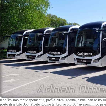
Kao što smo ranije spomenuli, prošla 2024. godina je bila ipak nešto sl
pošto ih je bilo 353. Prošle godine taj broj je bio 367 uvezenih i po pr