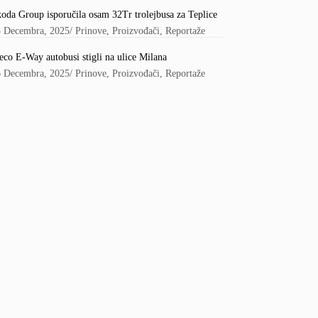
oda Group isporučila osam 32Tr trolejbusa za Teplice
5 Decembra, 2025
/
Prinove
,
Proizvođači
,
Reportaže
eco E-Way autobusi stigli na ulice Milana
6 Decembra, 2025
/
Prinove
,
Proizvođači
,
Reportaže