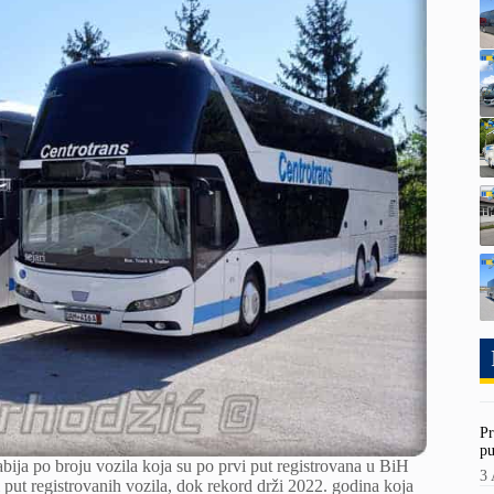
Pr
pu
abija po broju vozila koja su po prvi put registrovana u BiH
3 
vi put registrovanih vozila, dok rekord drži 2022. godina koja