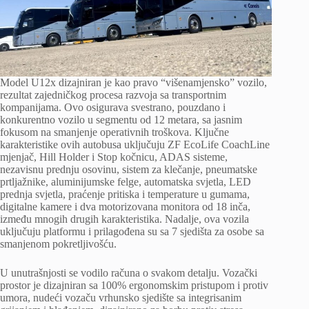
Model U12x dizajniran je kao pravo “višenamjensko” vozilo,
rezultat zajedničkog procesa razvoja sa transportnim
kompanijama. Ovo osigurava svestrano, pouzdano i
konkurentno vozilo u segmentu od 12 metara, sa jasnim
fokusom na smanjenje operativnih troškova. Ključne
karakteristike ovih autobusa uključuju ZF EcoLife CoachLine
mjenjač, ​​Hill Holder i Stop kočnicu, ADAS sisteme,
nezavisnu prednju osovinu, sistem za klečanje, pneumatske
prtljažnike, aluminijumske felge, automatska svjetla, LED
prednja svjetla, praćenje pritiska i temperature u gumama,
digitalne kamere i dva motorizovana monitora od 18 inča,
između mnogih drugih karakteristika. Nadalje, ova vozila
uključuju platformu i prilagođena su sa 7 sjedišta za osobe sa
smanjenom pokretljivošću.
U unutrašnjosti se vodilo računa o svakom detalju. Vozački
prostor je dizajniran sa 100% ergonomskim pristupom i protiv
umora, nudeći vozaču vrhunsko sjedište sa integrisanim