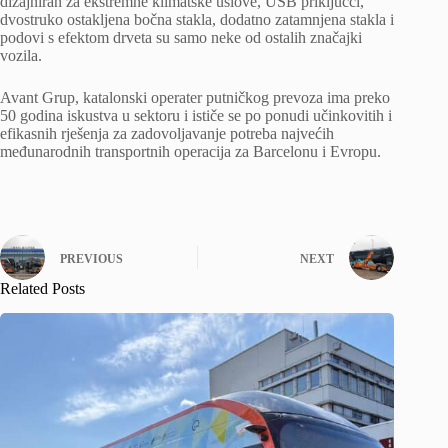
dizajniran za ekstremne klimatske uslove, USB priključci,
dvostruko ostakljena bočna stakla, dodatno zatamnjena stakla i
podovi s efektom drveta su samo neke od ostalih značajki
vozila.
Avant Grup, katalonski operater putničkog prevoza ima preko
50 godina iskustva u sektoru i ističe se po ponudi učinkovitih i
efikasnih rješenja za zadovoljavanje potreba najvećih
međunarodnih transportnih operacija za Barcelonu i Evropu.
PREVIOUS
NEXT
Related Posts