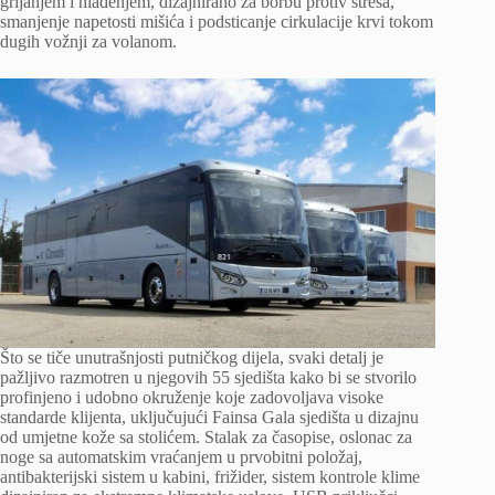
grijanjem i hlađenjem, dizajnirano za borbu protiv stresa,
smanjenje napetosti mišića i podsticanje cirkulacije krvi tokom
dugih vožnji za volanom.
Što se tiče unutrašnjosti putničkog dijela, svaki detalj je
pažljivo razmotren u njegovih 55 sjedišta kako bi se stvorilo
profinjeno i udobno okruženje koje zadovoljava visoke
standarde klijenta, uključujući Fainsa Gala sjedišta u dizajnu
od umjetne kože sa stolićem. Stalak za časopise, oslonac za
noge sa automatskim vraćanjem u prvobitni položaj,
antibakterijski sistem u kabini, frižider, sistem kontrole klime